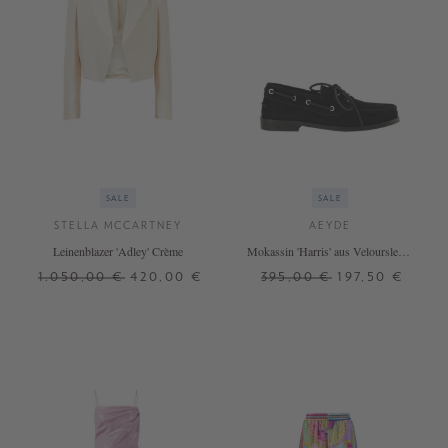
SALE
SALE
STELLA MCCARTNEY
AEYDE
Leinenblazer 'Adley' Crème
Mokassin 'Harris' aus Veloursleder
Schwarz
1.050,00 €
420,00 €
395,00 €
197,50 €
32
34
36
38
40
37
38
39
40
41