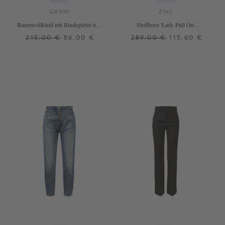
GANNI
ZINS
Baumwollkleid mit Bindegürtel und
Stoffhose 'Lady Pull On'
Checkmuster Multi
Marineblau
215,00 €
86,00 €
289,00 €
115,60 €
34
36
38
40
34
36
38
40
42
44