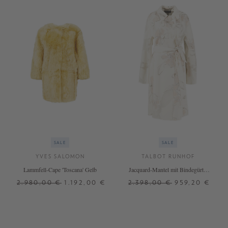
SALE
SALE
YVES SALOMON
TALBOT RUNHOF
Lammfell-Cape 'Toscana' Gelb
Jacquard-Mantel mit Bindegürtel
Marble
2.980,00 €
1.192,00 €
2.398,00 €
959,20 €
34
36
38
40
42