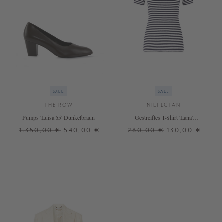
SALE
SALE
THE ROW
NILI LOTAN
Pumps 'Luisa 65' Dunkelbraun
Gestreiftes T-Shirt 'Lana'
Marineblau
1.350,00 €
540,00 €
260,00 €
130,00 €
37
37,5
38
38,5
39
XS
S
M
L
XL
39,5
40
41