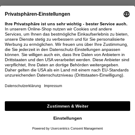
SALE
SALE
STELLA MCCARTNEY
ALEXANDER MCQUEEN
Seidenoverall 'Johanna All in One
Stoffhose mit geradem Bein Weiß
Watercolor' Multi
1.295,00 €
518,00 €
690,00 €
276,00 €
32
34
36
38
36
40
1 VON 40