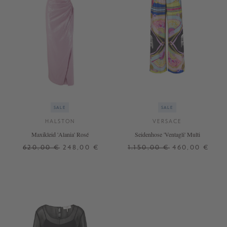
SALE
SALE
HALSTON
VERSACE
Maxikleid 'Alania' Rosé
Seidenhose 'Ventagli' Multi
620,00 €
248,00 €
1.150,00 €
460,00 €
34
36
38
40
42
34
36
38