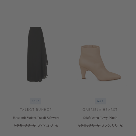
40,5
41
+ WEITERE FARBEN
SALE
SALE
TALBOT RUNHOF
GABRIELA HEARST
Hose mit Volant-Detail Schwarz
Stiefeletten 'Levy' Nude
998,00 €
399,20 €
890,00 €
356,00 €
36
38
40
42
37
37,5
38
38,5
39