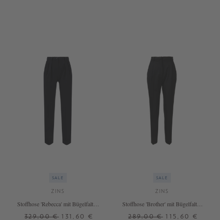
34
36
38
40
30
32
34
36
38
SALE
SALE
ZINS
ZINS
Stoffhose 'Rebecca' mit Bügelfalten
Stoffhose 'Brother' mit Bügelfalten
Blau
Schwarz
329,00 €
131,60 €
289,00 €
115,60 €