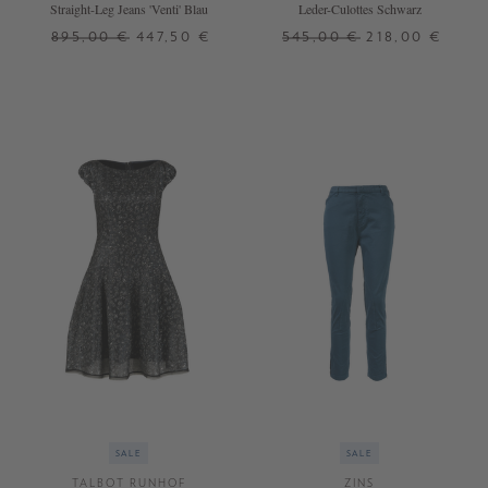
Straight-Leg Jeans 'Venti' Blau
Leder-Culottes Schwarz
895,00 €
447,50 €
545,00 €
218,00 €
24
25
26
27
28
29
34
36
38
40
SALE
SALE
TALBOT RUNHOF
ZINS