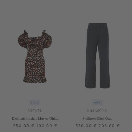
39,5
40
40,5
41
SALE
SALE
ROTATE
NILI LOTAN
Kleid mit floralem Muster 'Ghita'
Stoffhose 'Eliot' Grau
Schwarz/Multi
250,00 €
100,00 €
520,00 €
208,00 €