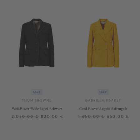
SALE
SALE
THOM BROWNE
GABRIELA HEARST
Woll-Blazer 'Wide Lapel' Schwarz
Cord-Blazer 'Angela' Safrangelb
2.050,00 €
820,00 €
1.650,00 €
660,00 €
34
40
42
36
38
40