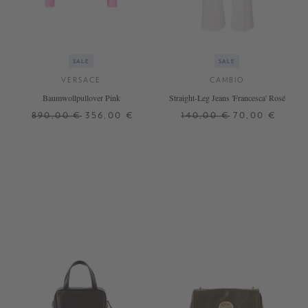
SALE
SALE
VERSACE
CAMBIO
Baumwollpullover Pink
Straight-Leg Jeans 'Francesca' Rosé
890,00 €
356,00 €
140,00 €
70,00 €
34
36
38
34
36
38
40
42
44