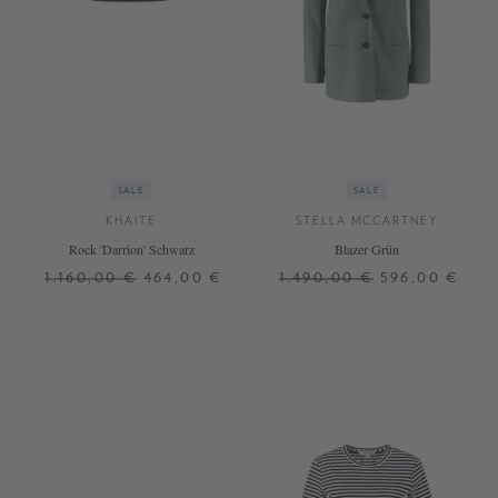
SALE
SALE
KHAITE
STELLA MCCARTNEY
Rock 'Darrion' Schwarz
Blazer Grün
1.160,00 €
464,00 €
1.490,00 €
596,00 €
XS
S
M
32
34
36