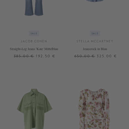
SALE
SALE
JACOB COHËN
STELLA MCCARTNEY
Straight-Leg Jeans 'Kate' Mittelblau
Jeansrock in Blau
385,00 €
192,50 €
650,00 €
325,00 €
25
26
27
28
29
30
XS
S
M