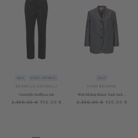
SALE
CODE: EXTRA15
SALE
BRUNELLO CUCINELLI
THOM BROWNE
Gestreifte Stoffhose mit
Woll-Mohair-Blazer 'Sack Jacket'
Paillettendetails Grau/Schwarz
Grau
2.390,00 €
956,00 €
2.300,00 €
920,00 €
34
38
40
38
40
42