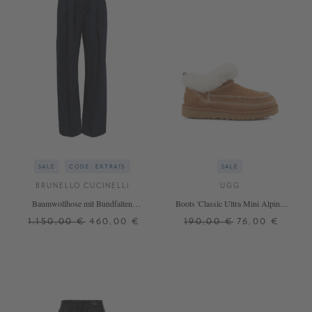
SALE
CODE: EXTRA15
SALE
BRUNELLO CUCINELLI
UGG
Baumwollhose mit Bundfalten
Boots 'Classic Ultra Mini Alpine'
Dunkelblau
Hellbraun
1.150,00 €
460,00 €
190,00 €
76,00 €
32
34
36
38
40
42
36
37
38
39
40
41
42