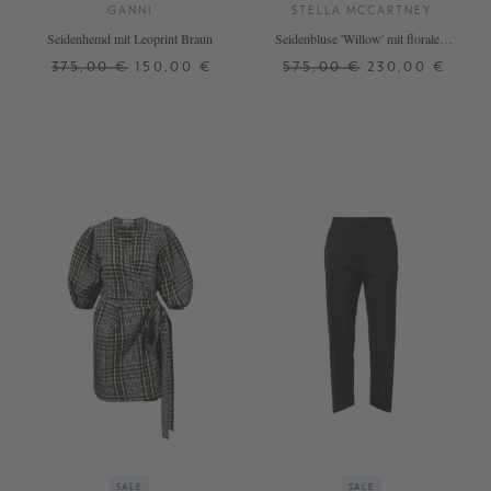
GANNI
STELLA MCCARTNEY
Seidenhemd mit Leoprint Braun
Seidenbluse 'Willow' mit floralem
Print
375,00 €
150,00 €
575,00 €
230,00 €
34
36
38
40
32
34
36
38
40
SALE
SALE