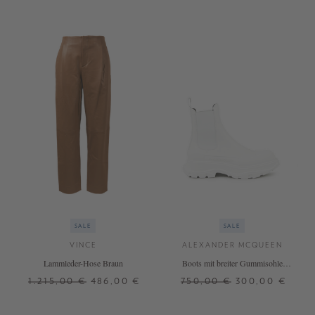
SALE
SALE
VINCE
ALEXANDER MCQUEEN
Lammleder-Hose Braun
Boots mit breiter Gummisohle
Weiß
1.215,00 €
486,00 €
750,00 €
300,00 €
32
34
36
38
40
35,5
36
36,5
37
37,5
38
38,5
39
39,5
40