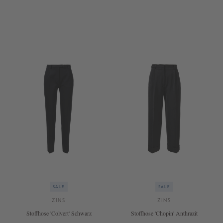
34
36
38
40
42
44
34
36
38
40
42
44
46
+ WEITERE FARBEN
+ WEITERE FARBEN
SALE
SALE
ZINS
ZINS
Stoffhose 'Colvert' Schwarz
Stoffhose 'Chopin' Anthrazit