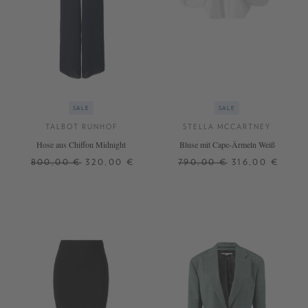
SALE
SALE
TALBOT RUNHOF
STELLA MCCARTNEY
Hose aus Chiffon Midnight
Bluse mit Cape-Ärmeln Weiß
800,00 €
320,00 €
790,00 €
316,00 €
36
38
40
32
34
36
38