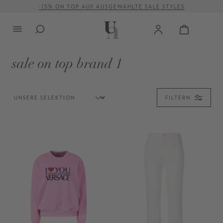
VERSANDKOSTENFREI AB 500 €
alt springen
sale on top brand 1
FILTERN