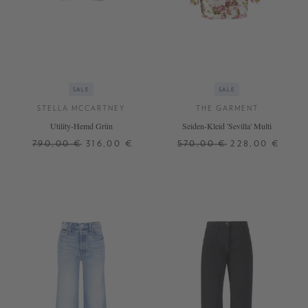
SALE
SALE
STELLA MCCARTNEY
THE GARMENT
Utility-Hemd Grün
Seiden-Kleid 'Sevilla' Multi
790,00 €
316,00 €
570,00 €
228,00 €
34
36
32
34
36
38