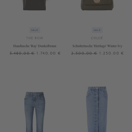
SALE
SALE
THE ROW
CHLOÉ
Handtasche 'Ray' Dunkelbraun
Schultertasche 'Heritage' Winter Ivy
3.480,00 €
1.740,00 €
2.500,00 €
1.250,00 €
ONE SIZE
ONE SIZE
+ WEITERE FARBEN