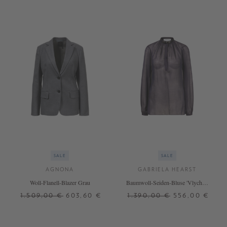
SALE
SALE
AGNONA
GABRIELA HEARST
Woll-Flanell-Blazer Grau
Baumwoll-Seiden-Bluse 'Vlychos'
Dunkelblau
1.509,00 €
603,60 €
1.390,00 €
556,00 €
36
38
40
42
34
36
38