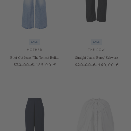
SALE
SALE
MOTHER
THE ROW
Boot-Cut Jeans 'The Tomcat Roller'
Straight-Jeans 'Bercy' Schwarz
Hellblau
370,00 €
185,00 €
920,00 €
460,00 €
24
25
26
27
28
29
30
25
26
27
28
29
31