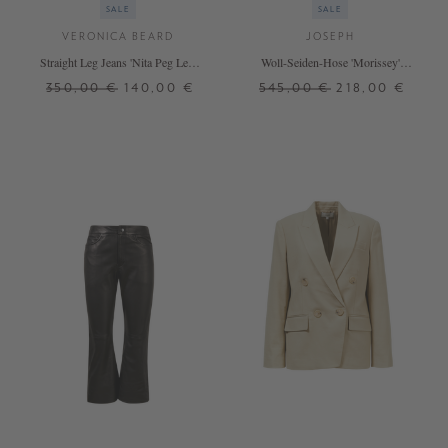
SALE
SALE
VERONICA BEARD
JOSEPH
Straight Leg Jeans 'Nita Peg Leg'
Woll-Seiden-Hose 'Morissey'
Blau
Schwarz
350,00 €
140,00 €
545,00 €
218,00 €
25
26
27
28
29
30
32
34
36
38
+ WEITERE FARBEN