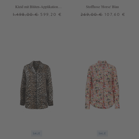
Kleid mit Blüten-Applikation
Stoffhose 'Horse' Blau
Grau/Blau
1.498,00 €
599,20 €
269,00 €
107,60 €
36
38
40
42
34
36
38
40
42
44
SALE
SALE