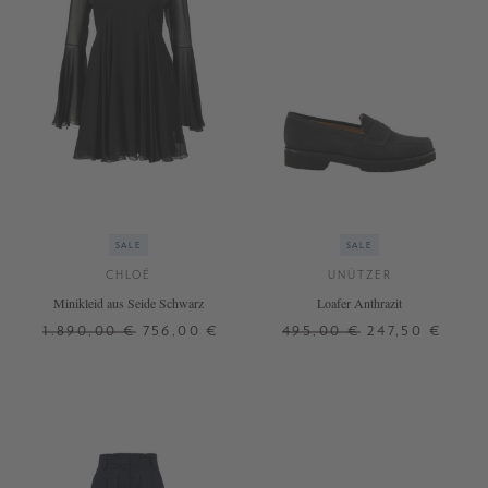
SALE
SALE
CHLOÉ
UNÜTZER
Minikleid aus Seide Schwarz
Loafer Anthrazit
1.890,00 €
756,00 €
495,00 €
247,50 €
34
36
38
36,5
37
37,5
38
38,5
39
39,5
40
40,5
41