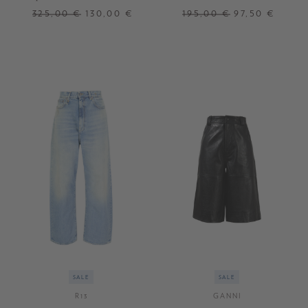
Knöpfen Braun
325,00 €
130,00 €
195,00 €
97,50 €
34
36
38
40
XS
S
M
L
XL
SALE
SALE
R13
GANNI