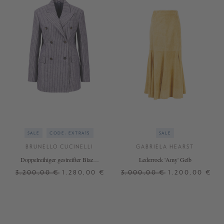
SALE
CODE: EXTRA15
SALE
BRUNELLO CUCINELLI
GABRIELA HEARST
Doppelreihiger gestreifter Blazer
Lederrock 'Amy' Gelb
Blau/Weiß
3.200,00 €
1.280,00 €
3.000,00 €
1.200,00 €
36
38
36
38
40