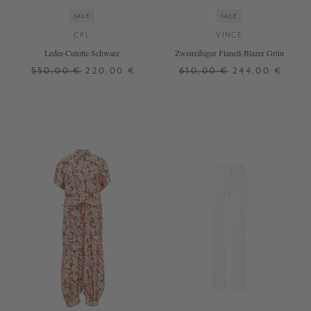
SALE
SALE
CPL
VINCE
Leder-Culotte Schwarz
Zweireihiger Flanell-Blazer Grün
550,00 €
220,00 €
610,00 €
244,00 €
34
36
38
40
42
34
36
38
40
42