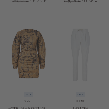
329,00 €
131,60 €
279,00 €
111,60 €
34
36
38
40
42
44
46
34
36
38
40
42
44
SALE
SALE
GANNI
HERNO
Jacquard-Brokat-Kleid mit Kristall-
Hose Crème