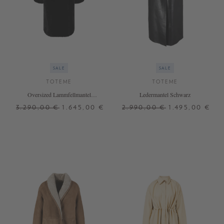
SALE
SALE
TOTEME
TOTEME
Oversized Lammfellmantel
Ledermantel Schwarz
Schwarz
3.290,00 €
1.645,00 €
2.990,00 €
1.495,00 €
34
38
+ WEITERE FARBEN