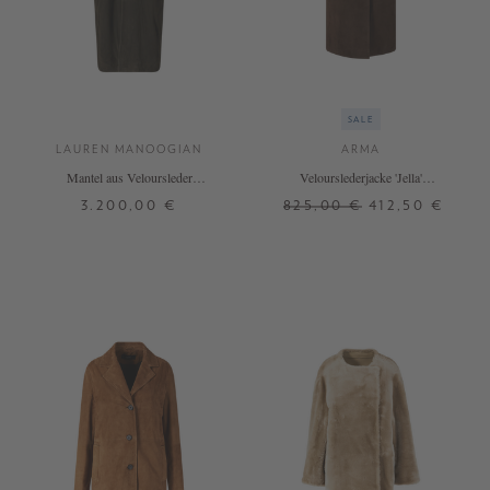
SALE
LAUREN MANOOGIAN
ARMA
Mantel aus Veloursleder
Velourslederjacke 'Jella'
Dunkelbraun
Dunkelbraun
3.200,00 €
825,00 €
412,50 €
0
1
40
42
44
+ WEITERE FARBEN