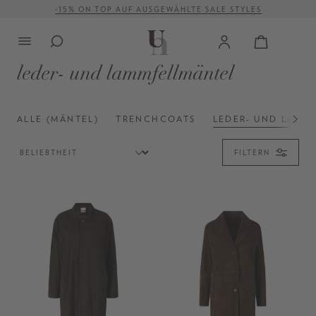
-15% ON TOP AUF AUSGEWÄHLTE SALE STYLES
alt springen
VERSANDKOSTENFREI AB 500 €
leder- und lammfellmäntel
ALLE (MÄNTEL)
TRENCHCOATS
LEDER- UND LAMM
FILTERN