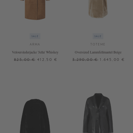
SALE
SALE
ARMA
TOTEME
Velourslederjacke 'Jella' Whiskey
Oversized Lammfellmantel Beige
825,00 €
412,50 €
3.290,00 €
1.645,00 €
34
36
38
40
42
32
36
+ WEITERE FARBEN
+ WEITERE FARBEN