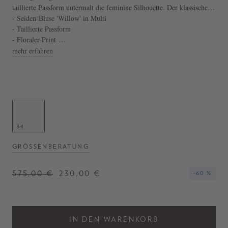
taillierte Passform untermalt die feminine Silhouette. Der klassische
Kragen und die verdeckte Knopfleiste vollenden das klassiche aber
- Seiden-Bluse 'Willow' in Multi
dennoch aufregende Modell.
- Taillierte Passform
- Floraler Print
- Verdeckte Knopfleiste
mehr erfahren
- Lebhafte Farbgebung
34
GRÖSSENBERATUNG
575,00 €
230,00 €
-60 %
IN DEN WARENKORB