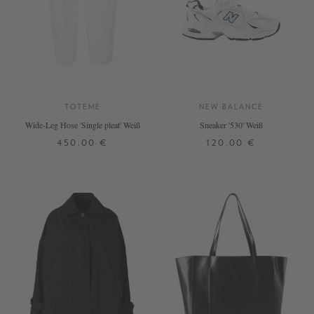
TOTEME
NEW BALANCE
Wide-Leg Hose 'Single pleat' Weiß
Sneaker '530' Weiß
450,00 €
120,00 €
34
36
38
40
38,5
42
DETAILS
DETAILS