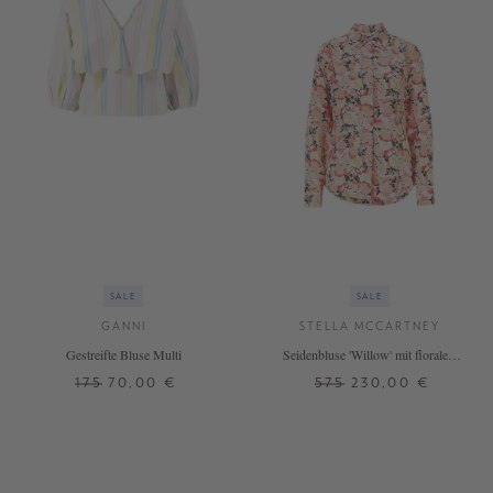
SALE
SALE
GANNI
STELLA MCCARTNEY
Gestreifte Bluse Multi
Seidenbluse 'Willow' mit floralem
Print
175
70,00 €
575
230,00 €