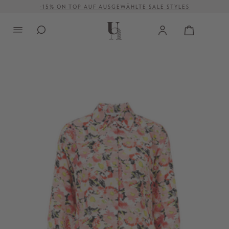
-15% ON TOP AUF AUSGEWÄHLTE SALE STYLES
alt springen
VERSANDKOSTENFREI AB 500 €