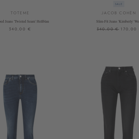
SALE
TOTEME
JACOB COHËN
ed Jeans 'Twisted Seam' Hellblau
Slim-Fit Jeans 'Kimberly' We
340,00 €
340,00 €
170,00
29
30
27
28
30