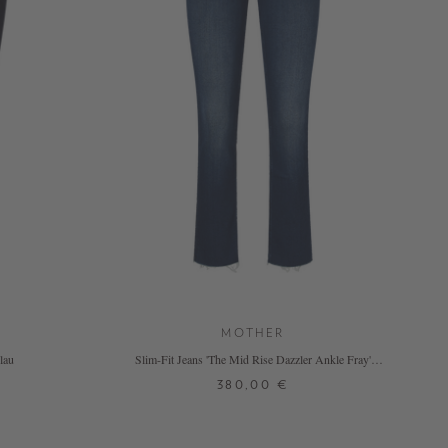
MOTHER
lau
Slim-Fit Jeans 'The Mid Rise Dazzler Ankle Fray'
Mittelblau
380,00 €
24
25
26
27
28
29
30
31