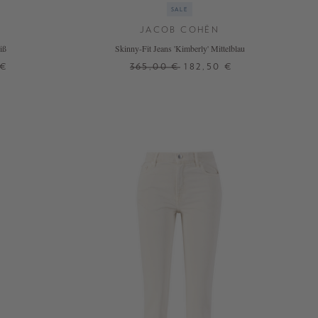
SALE
JACOB COHËN
iß
Skinny-Fit Jeans 'Kimberly' Mittelblau
 €
365,00 €
182,50 €
25
26
27
28
30