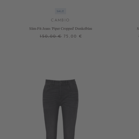
SALE
CAMBIO
Slim-Fit-Jeans 'Piper Cropped' Dunkelblau
S
150,00 €
75,00 €
44