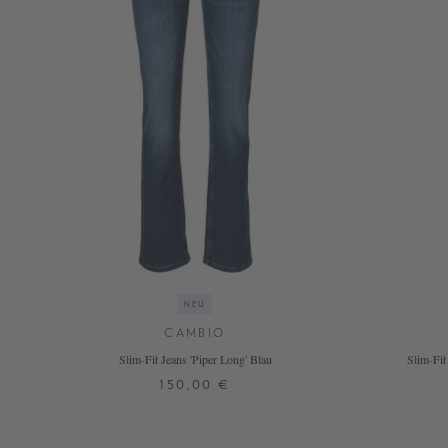
NOW
LIVE:
UNGER
COLLECTION
F/W
26
NEU
CAMBIO
Slim-Fit Jeans 'Piper Long' Blau
Slim-Fit
150,00 €
34
36
38
40
42
44
46
2