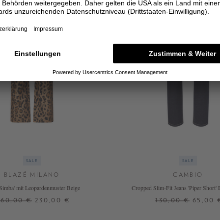
SALE
SALE
BLAZÉ MILANO
CAMBIO
'Simba' mit Leopardenmuster Beige
Cropped Slim-Fit Jeans 'Piper Short'
460,00 €
230,00 €
130,00 €
65,00 
0
1
32
34
36
38