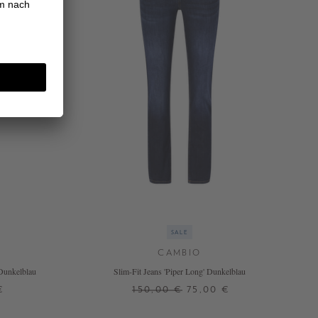
SALE
CAMBIO
 Dunkelblau
Slim-Fit Jeans 'Piper Long' Dunkelblau
€
150,00 €
75,00 €
32
34