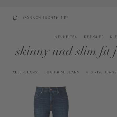
springen
Zur Hauptnavigation springen
beliebte
themen
NEUHEITEN
DESIGNER
KL
SUMMER
skinny und slim fit 
SALE:
UP
TO
60%
ALLE (JEANS)
HIGH RISE JEANS
MID RISE JEANS
OFF
SHOP
ALL
NEW
IN
STYLES