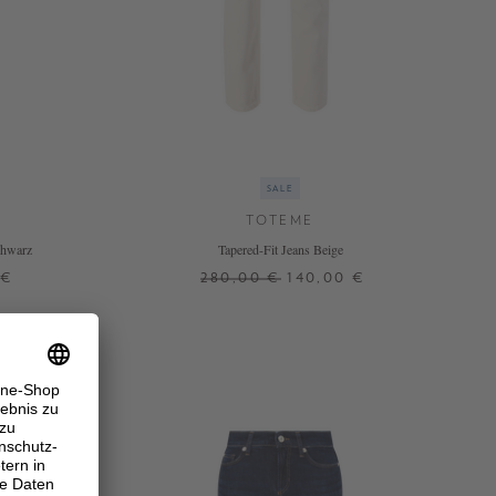
SALE
TOTEME
chwarz
Tapered-Fit Jeans Beige
 €
280,00 €
140,00 €
25
26
28
29