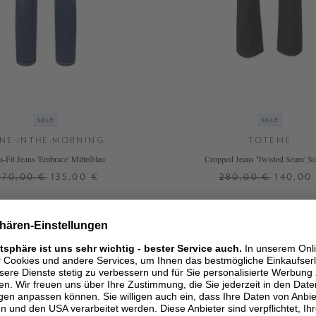
SALE
SALE
INE:INTHE:MORNING
TOTEME
m-Fit Jeans 'Embrace' Mittelblau
Cropped Jeans 'Twisted Seam' S
270,00 €
135,00 €
280,00 €
140,00
25
29
32
24
30