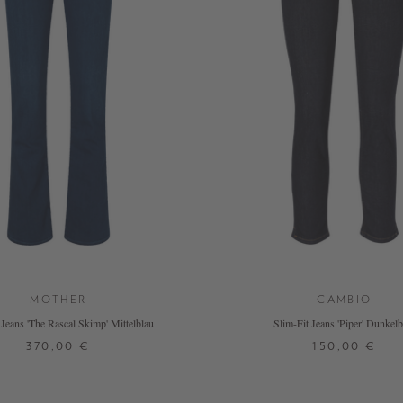
MOTHER
CAMBIO
 Jeans 'The Rascal Skimp' Mittelblau
Slim-Fit Jeans 'Piper' Dunkelb
370,00 €
150,00 €
4
25
26
27
28
29
30
31
34
36
38
40
42
44
46