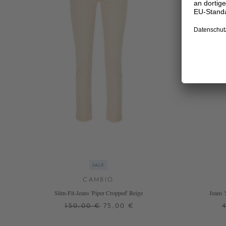
SALE
CAMBIO
Slim-Fit-Jeans 'Piper Cropped' Beige
Jeans 
150,00 €
75,00 €
32
46