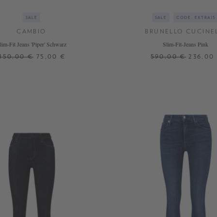
SALE
SALE
CODE: EXTRA15
CAMBIO
BRUNELLO CUCINE
lim-Fit Jeans 'Piper' Schwarz
Slim-Fit-Jeans Pink
150,00 €
75,00 €
590,00 €
236,00
32
34
34