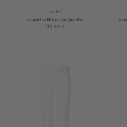
CAMBIO
Cropped Slim-Fit Jeans 'Piper Short' Blau
Cropp
130,00 €
32
34
36
44
46
+ WEITERE FARBEN