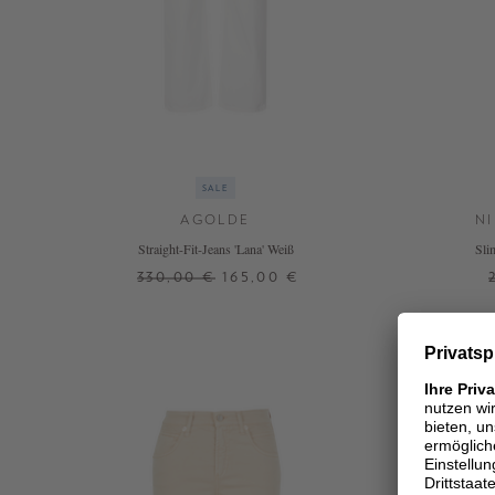
SALE
AGOLDE
N
Straight-Fit-Jeans 'Lana' Weiß
Sli
330,00 €
165,00 €
24
25
26
29
30