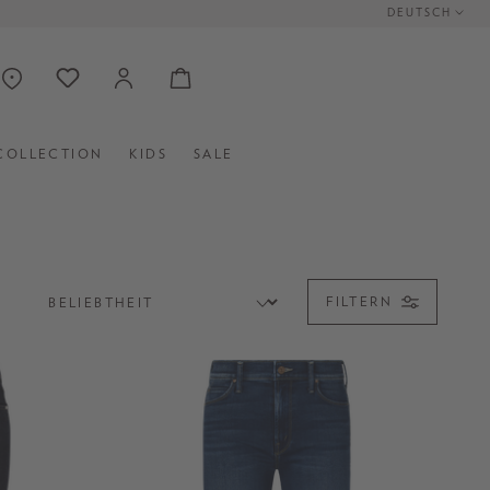
DEUTSCH
COLLECTION
KIDS
SALE
FILTERN
IGHT LEG JEANS
FLARED LEG UND BOOTCUT JEANS
W