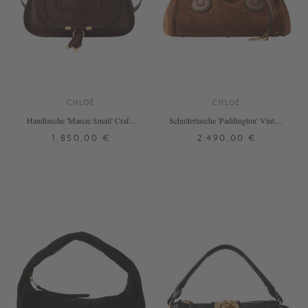
CHLOÉ
CHLOÉ
Handtasche 'Marcie Small' Crafty
Schultertasche 'Paddington' Vintage
Brown
Brown
1.850,00 €
2.490,00 €
ONE SIZE
ONE SIZE
+ WEITERE FARBEN