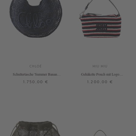
CHLOÉ
MIU MIU
Schultertasche 'Summer Banana'
Gehäkelte Pouch mit Logo
Parisian Night
Marineblau
1.750,00 €
1.200,00 €
ONE SIZE
ONE SIZE
+ WEITERE FARBEN