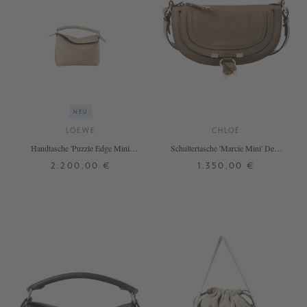
NEU
LOEWE
CHLOÉ
Handtasche 'Puzzle Edge Mini'
Schultertasche 'Marcie Mini' Deep
Clay
Taupe
2.200,00 €
1.350,00 €
ONE SIZE
ONE SIZE
+ WEITERE FARBEN
+ WEITERE FARBEN