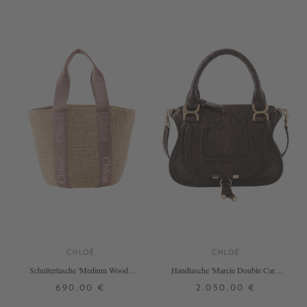
+ WEITERE FARBEN
+ WEITERE FARBEN
CHLOÉ
CHLOÉ
Schultertasche 'Medium Woody
Handtasche 'Marcie Double Carry
Basket' Nougat
Small' Kohl Brown
690,00 €
2.050,00 €