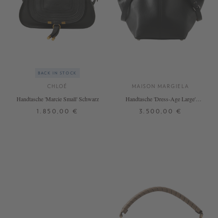
BACK IN STOCK
CHLOÉ
MAISON MARGIELA
Handtasche 'Marcie Small' Schwarz
Handtasche 'Dress-Age Large'
Schwarz
1.850,00 €
3.500,00 €
ONE SIZE
ONE SIZE