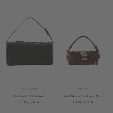
THE ROW
CHLOÉ
Handtasche '90's' Schwarz
Schultertasche 'Paddington Small'
Crafty Brown
1.190,00 €
2.190,00 €
ONE SIZE
ONE SIZE