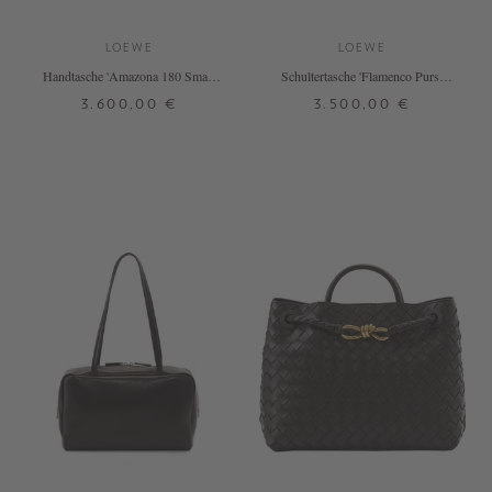
LOEWE
LOEWE
Handtasche 'Amazona 180 Small'
Schultertasche 'Flamenco Purse
Oro Chocolat
Large' Mocha
3.600,00 €
3.500,00 €
ONE SIZE
ONE SIZE
+ WEITERE FARBEN