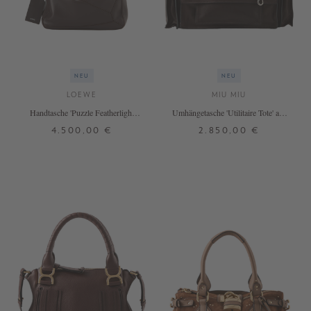
NEU
NEU
LOEWE
MIU MIU
Handtasche 'Puzzle Featherlight
Umhängetasche 'Utilitaire Tote' aus
Large' Dark Brown
Lammleder Dunkelbraun
4.500,00 €
2.850,00 €
ONE SIZE
ONE SIZE