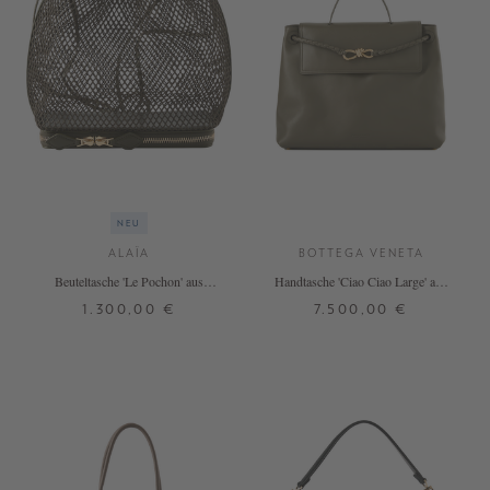
NEU
ALAÏA
BOTTEGA VENETA
Beuteltasche 'Le Pochon' aus
Handtasche 'Ciao Ciao Large' aus
Netzstoff Khaki
Kalbsleder Cypress
1.300,00 €
7.500,00 €
ONE SIZE
ONE SIZE
+ WEITERE FARBEN