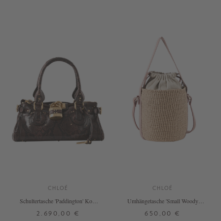
ONE SIZE
ONE SIZE
+ WEITERE FARBEN
CHLOÉ
CHLOÉ
Schultertasche 'Paddington' Kohl
Umhängetasche 'Small Woody
Brown
Basket' Nougat
2.690,00 €
650,00 €