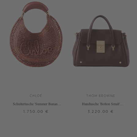
CHLOÉ
THOM BROWNE
Schultertasche 'Summer Banana'
Handtasche 'Bolton Small'
Ginger Red
Bordeaux
1.750,00 €
3.220,00 €
ONE SIZE
ONE SIZE
+ WEITERE FARBEN
+ WEITERE FARBEN