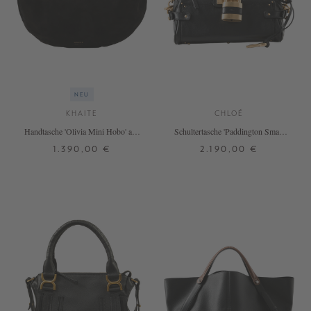
NEU
KHAITE
CHLOÉ
Handtasche 'Olivia Mini Hobo' aus
Schultertasche 'Paddington Small'
Veloursleder Schwarz
Schwarz
1.390,00 €
2.190,00 €
ONE SIZE
ONE SIZE
+ WEITERE FARBEN
+ WEITERE FARBEN