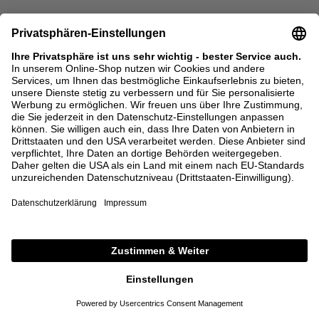
MIU MIU
MAISON MARGIELA
Handtasche 'Vivant' aus Kalbsleder
Handtasche 'Dress-Age Medium'
Cognac
Schwarz
3.600,00 €
2.500,00 €
ONE SIZE
ONE SIZE