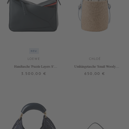
NEU
LOEWE
CHLOÉ
Handtasche 'Puzzle Layers S'
Umhängetasche 'Small Woody
Multicolor/Deep Navy
Basket' Greyish Blue
3.500,00 €
650,00 €
ONE SIZE
ONE SIZE
+ WEITERE FARBEN