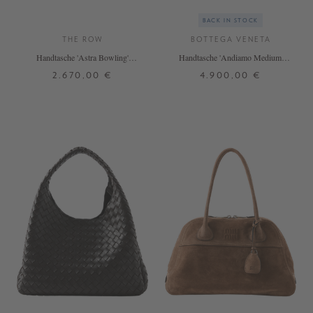
BACK IN STOCK
THE ROW
BOTTEGA VENETA
Handtasche 'Astra Bowling'
Handtasche 'Andiamo Medium'
Schwarz
Fondant
2.670,00 €
4.900,00 €
ONE SIZE
ONE SIZE