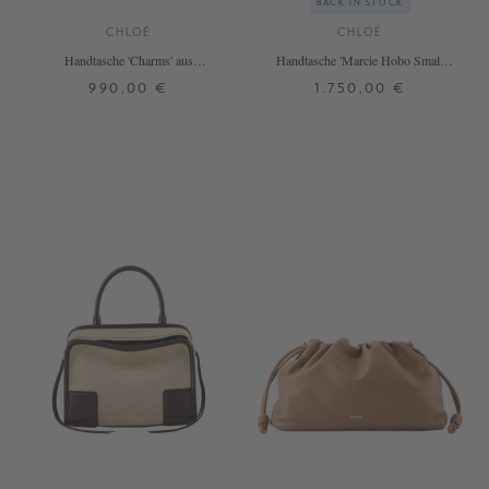
BACK IN STOCK
CHLOÉ
CHLOÉ
Handtasche 'Charms' aus
Handtasche 'Marcie Hobo Small'
Naturfasern Crafty Brown
Clay Brown
990,00 €
1.750,00 €
ONE SIZE
ONE SIZE
+ WEITERE FARBEN