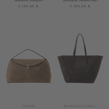
Handtasche 'Paddington'
Beuteltasche 'Andiamo Small'
Rosewood
Fondant
2.190,00 €
4.100,00 €
ONE SIZE
ONE SIZE
TOTEME
BRUNELLO CUCINELLI