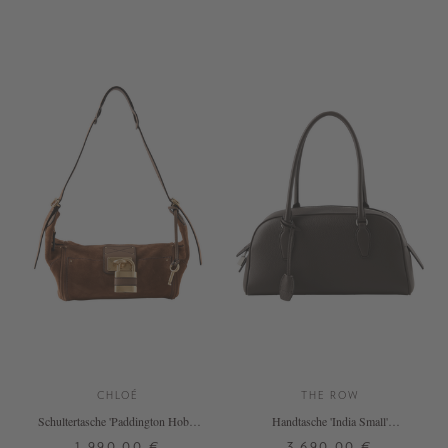
ONE SIZE
ONE SIZE
+ WEITERE FARBEN
CHLOÉ
THE ROW
Schultertasche 'Paddington Hobo''
Handtasche 'India Small'
Vintage Brown
Dunkelbraun
1.990,00 €
3.690,00 €