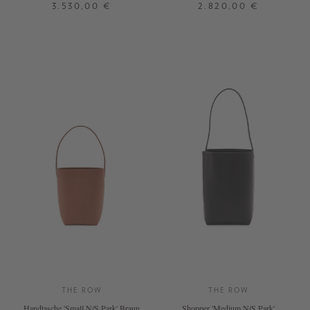
3.530,00 €
2.820,00 €
ONE SIZE
ONE SIZE
THE ROW
THE ROW
Handtasche 'Small N/S Park' Braun
Shopper 'Medium N/S Park'