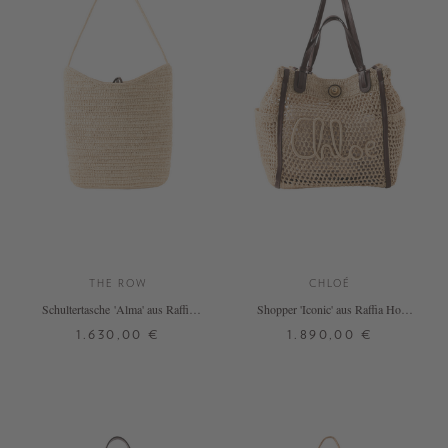
THE ROW
CHLOÉ
Schultertasche 'Alma' aus Raffia
Shopper 'Iconic' aus Raffia Hot
Natural
Sand
1.630,00 €
1.890,00 €
ONE SIZE
ONE SIZE
+ WEITERE FARBEN