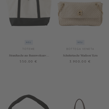
NEU
NEU
TOTEME
BOTTEGA VENETA
Strandtasche aus Baumwollcanvas
Schultertasche 'Madison' Ecru
Ecru/Schwarz
550,00 €
3.900,00 €
ONE SIZE
ONE SIZE
+ WEITERE FARBEN