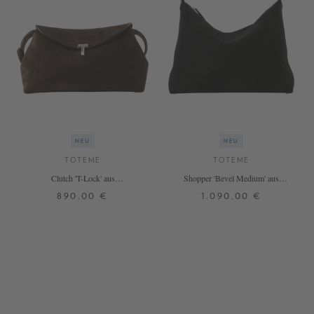
NEU
NEU
TOTEME
TOTEME
Clutch 'T-Lock' aus
Shopper 'Bevel Medium' aus
Rindveloursleder Dunkelbraun
Velourleder Schwarz
890,00 €
1.090,00 €
ONE SIZE
ONE SIZE