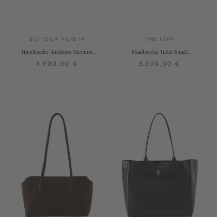
BOTTEGA VENETA
THE ROW
Handtasche 'Andiamo Medium'
Handtasche 'India Small'
Tufo
Dunkelbraun
4.900,00 €
3.690,00 €
ONE SIZE
ONE SIZE
+ WEITERE FARBEN