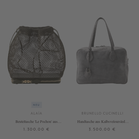
NEU
ALAÏA
BRUNELLO CUCINELLI
Beuteltasche 'Le Pochon' aus
Handtasche aus Kalbsveloursleder
Netzstoff Khaki
Grau
1.300,00 €
3.500,00 €
ONE SIZE
ONE SIZE