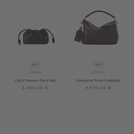
NEU
NEU
LOEWE
LOEWE
Clutch 'Flamenco Purse Mini'
Handtasche 'Puzzle Featherlight
Schwarz
Large' Dark Brown
2.600,00 €
4.500,00 €
ONE SIZE
ONE SIZE