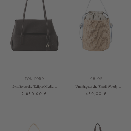
TOM FORD
CHLOÉ
Schultertasche 'Eclipse Medium'
Umhängetasche 'Small Woody
aus Veloursleder Braun
Basket' Greyish Blue
2.850,00 €
650,00 €
ONE SIZE
ONE SIZE
+ WEITERE FARBEN