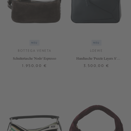
NEU
NEU
BOTTEGA VENETA
LOEWE
Schultertasche 'Nodo' Espresso
Handtasche 'Puzzle Layers S'
Multicolor/Deep Navy
1.950,00 €
3.500,00 €
ONE SIZE
ONE SIZE