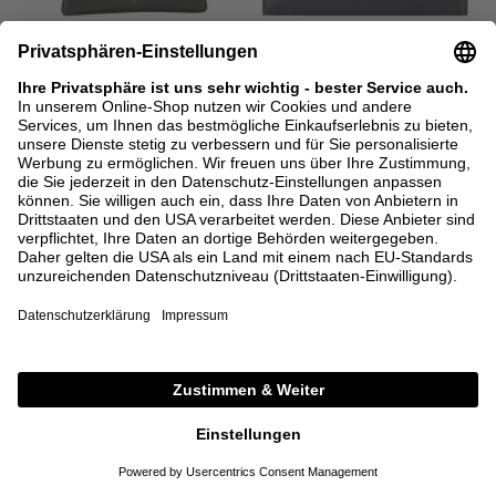
ALAÏA
THE ROW
Handtasche 'Le Bouledogue Small'
Pouch 'Travel' Dunkelblau
Schwarz
1.900,00 €
1.080,00 €
ONE SIZE
ONE SIZE
+ WEITERE FARBEN