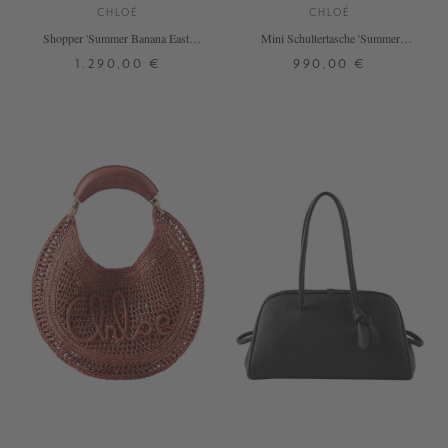
CHLOÉ
CHLOÉ
Shopper 'Summer Banana East-
Mini Schultertasche 'Summer
West' Ginger Red
Banana' Ginger Red
1.290,00 €
990,00 €
ONE SIZE
ONE SIZE
+ WEITERE FARBEN
+ WEITERE FARBEN