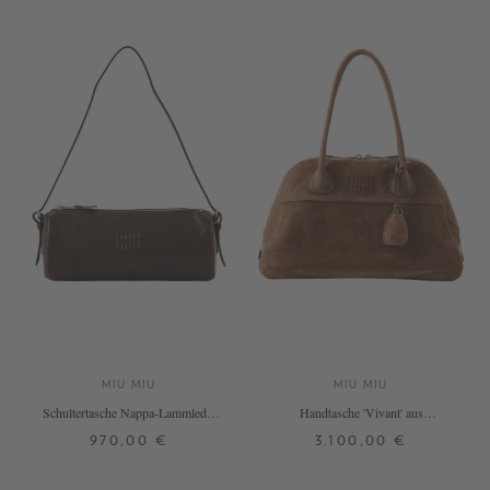
MIU MIU
MIU MIU
Schultertasche Nappa-Lammleder
Handtasche 'Vivant' aus
Dunkelbraun
Kalbsveloursleder Braun
970,00 €
3.100,00 €
ONE SIZE
ONE SIZE