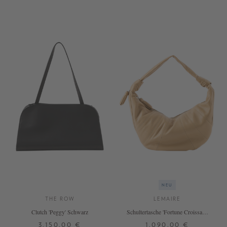
ONE SIZE
ONE SIZE
+ WEITERE FARBEN
+ WEITERE FARBEN
NEU
THE ROW
LEMAIRE
Clutch 'Peggy' Schwarz
Schultertasche 'Fortune Croissant'
Beige
3.150,00 €
1.090,00 €