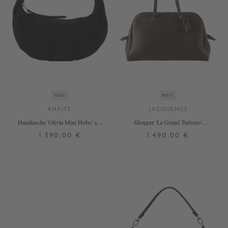
NEU
NEU
KHAITE
JACQUEMUS
Handtasche 'Olivia Mini Hobo' aus
Shopper 'Le Grand Turismo'
Veloursleder Schwarz
Dunkelbraun
1.390,00 €
1.490,00 €
ONE SIZE
ONE SIZE
+ WEITERE FARBEN