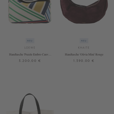
NEU
NEU
LOEWE
KHAITE
Handtasche 'Puzzle Embro Canvas
Handtasche 'Olivia Mini' Rouge
Small' Ecru/Multicolor
3.200,00 €
1.390,00 €
ONE SIZE
ONE SIZE
+ WEITERE FARBEN