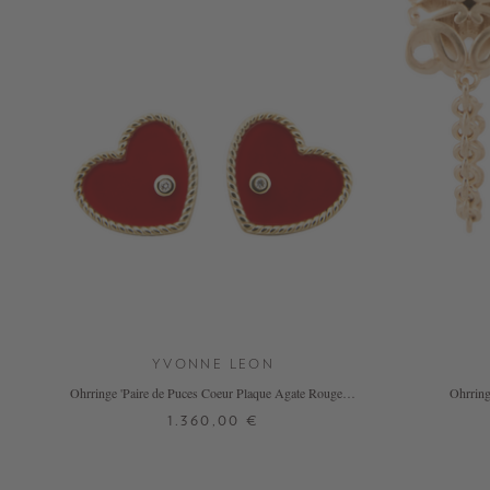
NOW
LIVE:
UNGER
COLLECTION
F/W
26
YVONNE LEON
Ohrringe 'Paire de Puces Coeur Plaque Agate Rouge or
Ohrring
Jaune' Rot
1.360,00 €
ONE SIZE