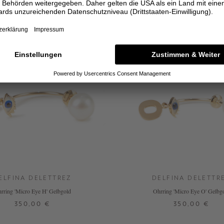
ELFINA DELETTREZ
DELFINA DELETTR
rring 'Micro Eye H' Gelbgold
Ohrring 'Micro Eye O' Gelbg
350,00 €
350,00 €
ONE SIZE
ONE SIZE