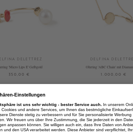
ELFINA DELETTREZ
DELFINA DELETTR
rring 'Micro Lips E' Gelbgold
Ohrring 'ABC Chain' mit Diaman
350,00 €
1.000,00 €
ONE SIZE
ONE SIZE