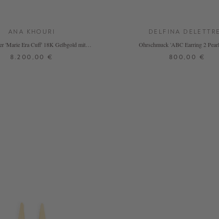
ANA KHOURI
DELFINA DELETTR
er 'Marie Era Cuff' 18K Gelbgold mit
Ohrschmuck 'ABC Earring 2 Pearl
Diamanten
8.200,00 €
800,00 €
ONE SIZE
ONE SIZE