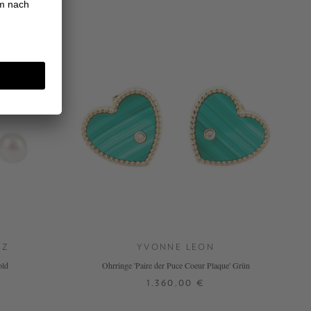
EZ
YVONNE LEON
old
Ohrringe 'Paire der Puce Coeur Plaque' Grün
1.360,00 €
ONE SIZE