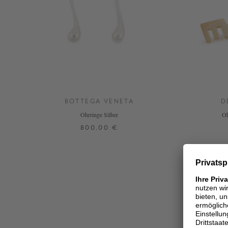
BOTTEGA VENETA
D
Ohrringe Silber
Oh
800,00 €
ONE SIZE