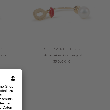
EZ
DELFINA DELETTREZ
t Gold
Ohrring 'Micro Lips O' Gelbgold
350,00 €
ONE SIZE