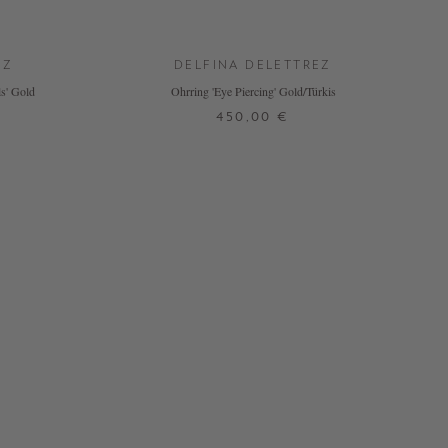
EZ
DELFINA DELETTREZ
s' Gold
Ohrring 'Eye Piercing' Gold/Türkis
450,00 €
ONE SIZE