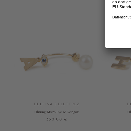
DELFINA DELETTREZ
D
Ohrring 'Micro Eye A' Gelbgold
Oh
350,00 €
ONE SIZE