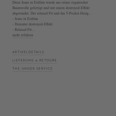
Diese Jeans in Eisblau wurde aus reiner organischer
Baumwolle gefertigt und mit einem destroyed-Effekt
NOW
abgerundet. Der relaxed Fit und das 5-Pocket-Design
LIVE:
zeichnen dieses lässige Piece aus. Ein dezentes Logo-
- Jeans in Eisblau
UNGER
Detail an der rechten Tasche vollendet das moderne
- Dezenter destroyed-Effekt
Modell.
- Relaxed Fit
COLLECTION
- 5-Pocket-Design
mehr erfahren
F/W
- Logo-Detail
26
ARTIKELDETAILS
LIEFERUNG & RETOURE
THE UNGER SERVICE