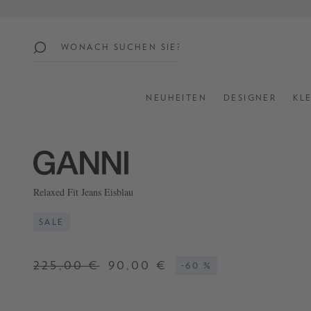
springen
Zur Hauptnavigation springen
beliebte
themen
NEUHEITEN
DESIGNER
KL
SUMMER
SALE:
UP
TO
60%
Relaxed Fit Jeans Eisblau
OFF
SALE
SHOP
ALL
225,00 €
90,00 €
-60 %
NEW
IN
STYLES