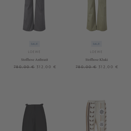
SALE
SALE
LOEWE
LOEWE
Stoffhose Anthrazit
Stoffhose Khaki
780,00 €
312,00 €
780,00 €
312,00 €
32
34
36
34
36
38
+ WEITERE FARBEN
+ WEITERE FARBEN