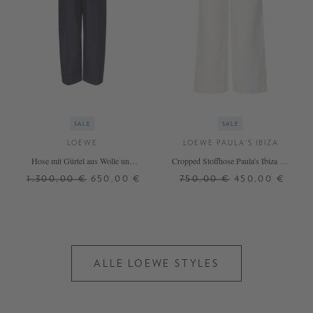
SALE
SALE
LOEWE
LOEWE PAULA'S IBIZA
Hose mit Gürtel aus Wolle und
Cropped Stoffhose Paula's Ibiza mit
Seide Marineblau
Anagram-Stickeri Weiß
1.300,00 €
650,00 €
750,00 €
450,00 €
36
S
ALLE LOEWE STYLES