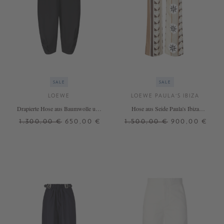
SALE
SALE
LOEWE
LOEWE PAULA'S IBIZA
Drapierte Hose aus Baumwolle und
Hose aus Seide Paula's Ibiza
Seide
'Pyjama' Beige
1.300,00 €
650,00 €
1.500,00 €
900,00 €
32
34
XS
M