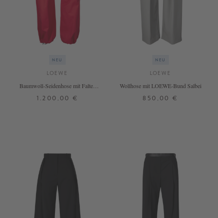
NEU
NEU
LOEWE
LOEWE
Baumwoll-Seidenhose mit Falten
Wollhose mit LOEWE-Bund Salbei
Rot
1.200,00 €
850,00 €
32
34
36
XS
S
M
L