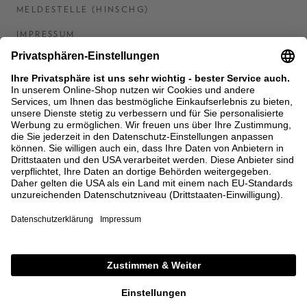
MELDESTELLE (HINSCHG)
IMPRESSUM
BARRIEREFREIHEITSERKLÄRUNG
KONTAKT
COOKIES
MEN'S WORLD: BRAUN HAMBURG
Ein Unternehmen der Unger GmbH & Co. KG
*BIS 31.08.26 EINMALIG EINLÖSBAR AB EINEM
EINKAUF VON 400 € NACH RETOURE, NICHT
ANWENDBAR AUF BEREITS GETÄTIGTE
BESTELLUNGEN. ABZUG ERFOLGT NACH EINGABE IM
CHECKOUT. GUTSCHEINE, REDUZIERTE ARTIKEL
SOWIE VEREINZELTE MARKEN SIND VON DER
AKTION AUSGESCHLOSSEN.