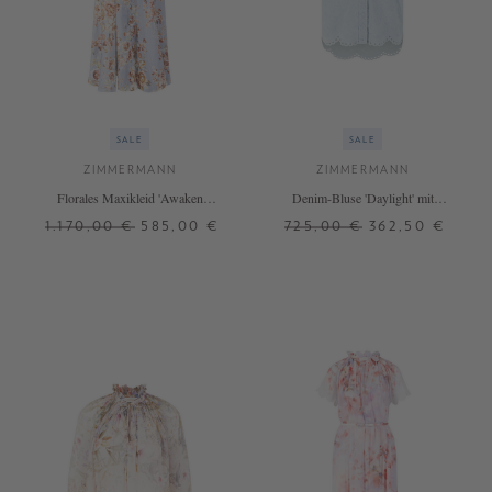
SALE
SALE
ZIMMERMANN
ZIMMERMANN
Florales Maxikleid 'Awaken
Denim-Bluse 'Daylight' mit
Billow' Multi
Stickereien Hellblau
1.170,00 €
585,00 €
725,00 €
362,50 €
0
0
1
3
4