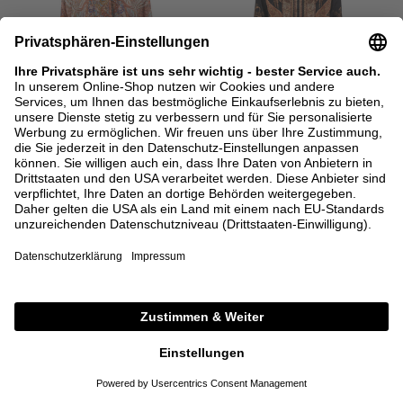
SALE
SALE
ZIMMERMANN
ZIMMERMANN
Schluppenbluse 'Rhiannon' Crème
Seidenbluse 'Hypnotic Relaxed'
Schwarz
775,00 €
387,50 €
795,00 €
397,50 €
3
0