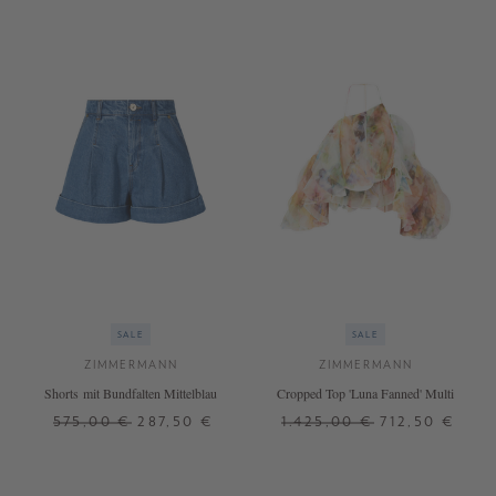
SALE
SALE
ZIMMERMANN
ZIMMERMANN
Shorts mit Bundfalten Mittelblau
Cropped Top 'Luna Fanned' Multi
575,00 €
287,50 €
1.425,00 €
712,50 €
0
2
2