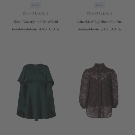
SALE
SALE
ZIMMERMANN
ZIMMERMANN
Kleid 'Waverly' in Crème/Gold
Leinenkleid 'Lightburst Cut Out'
Multi
1.100,00 €
440,00 €
775,00 €
310,00 €
0
2
3
3