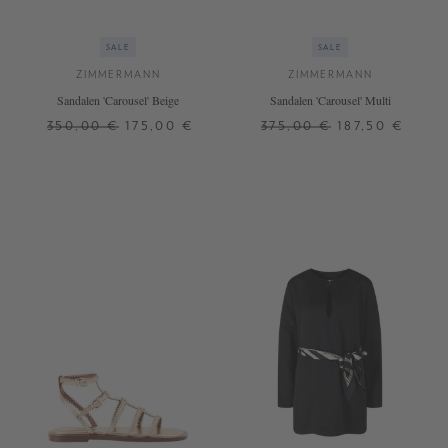
SALE
SALE
ZIMMERMANN
ZIMMERMANN
Sandalen 'Carousel' Beige
Sandalen 'Carousel' Multi
350,00 €
175,00 €
375,00 €
187,50 €
38
40
41
37
39
40
41