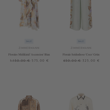
SALE
SALE
ZIMMERMANN
ZIMMERMANN
Florales Midikleid 'Ascension' Blau
Florale Seidenhose 'Coco' Grün
1.150,00 €
575,00 €
650,00 €
325,00 €
2
3
0
2