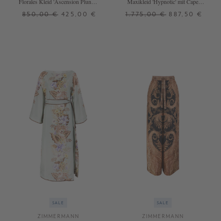
Florales Kleid 'Ascension Plunge'
Maxikleid 'Hypnotic' mit Cape
Multi
Schwarz/Braun
850,00 €
425,00 €
1.775,00 €
887,50 €
4
1
2
3
4
SALE
SALE
ZIMMERMANN
ZIMMERMANN