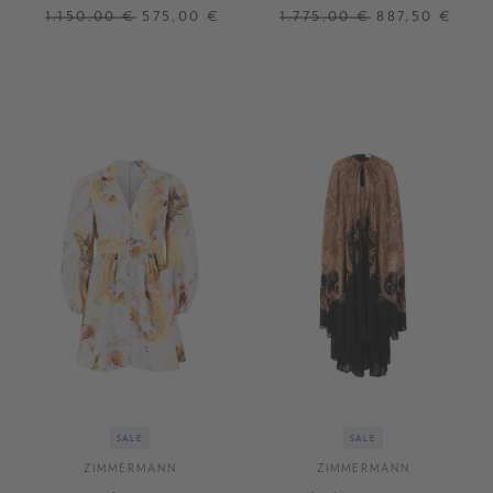
Tiered' Hellblau
Trim' Crème
1.150,00 €
575,00 €
1.775,00 €
887,50 €
0
1
3
1
3
SALE
SALE
ZIMMERMANN
ZIMMERMANN