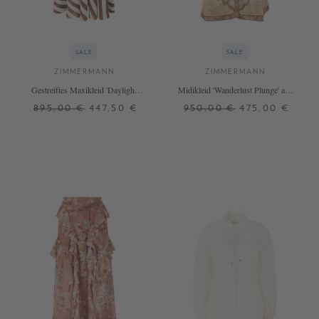
SALE
SALE
ZIMMERMANN
ZIMMERMANN
Gestreiftes Maxikleid 'Daylight
Midikleid 'Wanderlust Plunge' aus
Stripe' Braun
Leinen Multi
895,00 €
447,50 €
950,00 €
475,00 €
1
0
3