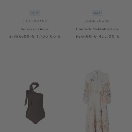
SALE
SALE
ZIMMERMANN
ZIMMERMANN
Seidenkleid Orange
Handtasche 'Goldentime Large
Tote' Beige
2.750,00 €
1.100,00 €
850,00 €
425,00 €
0
ONE SIZE