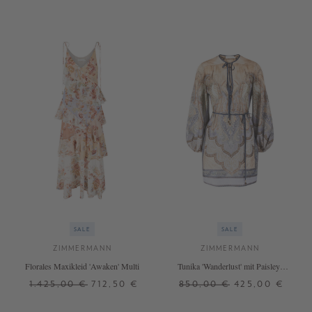
SALE
SALE
ZIMMERMANN
ZIMMERMANN
Florales Maxikleid 'Awaken' Multi
Tunika 'Wanderlust' mit Paisley-
Muster Multi
1.425,00 €
712,50 €
850,00 €
425,00 €
0
1
2
0
1
4