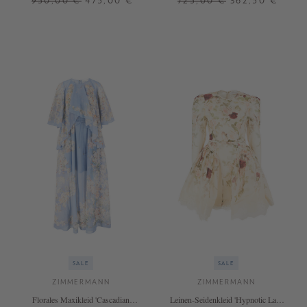
950,00 €
475,00 €
725,00 €
362,50 €
0
1
2
3
1
3
SALE
SALE
ZIMMERMANN
ZIMMERMANN
Florales Maxikleid 'Cascadian
Leinen-Seidenkleid 'Hypnotic Lace