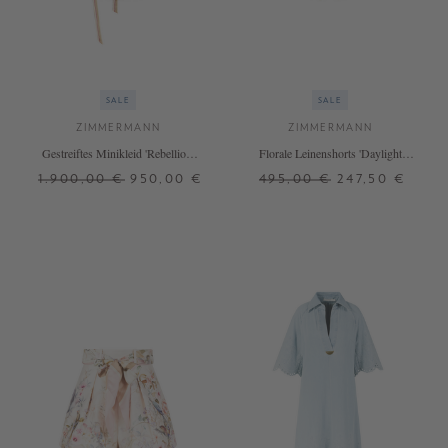
SALE
SALE
ZIMMERMANN
ZIMMERMANN
Gestreiftes Minikleid 'Rebellion'
Florale Leinenshorts 'Daylight
mit Wickelgürtel Multi
Tuck' Grün
1.900,00 €
950,00 €
495,00 €
247,50 €
1
2