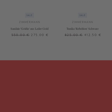
SALE
SALE
ZIMMERMANN
ZIMMERMANN
Sandale 'Goldie' aus Leder Gold
Tunika 'Rebellion' Schwarz
550,00 €
275,00 €
825,00 €
412,50 €
37
38
41
1
3