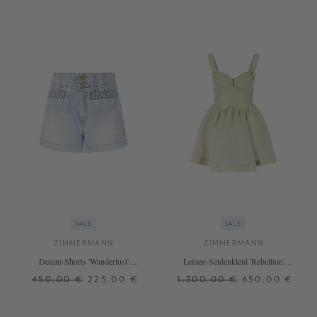
SALE
SALE
ZIMMERMANN
ZIMMERMANN
Denim-Shorts 'Wanderlust'
Leinen-Seidenkleid 'Rebellion'
Hellblau
Grün
450,00 €
225,00 €
1.300,00 €
650,00 €
0
2
3
1
2