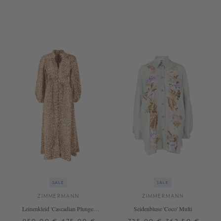
0
1
3
4
0
1
2
3
SALE
SALE
ZIMMERMANN
ZIMMERMANN
Leinenkleid 'Cascadian Plunge'
Seidenbluse 'Coco' Multi
Braun