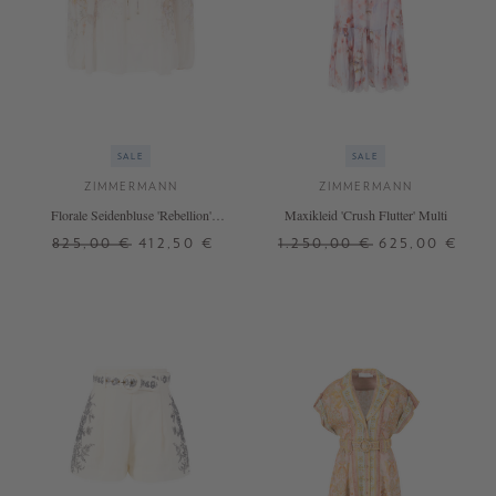
SALE
SALE
ZIMMERMANN
ZIMMERMANN
Florale Seidenbluse 'Rebellion'
Maxikleid 'Crush Flutter' Multi
Crème
825,00 €
412,50 €
1.250,00 €
625,00 €
2
2