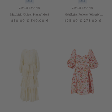
SALE
SALE
ZIMMERMANN
ZIMMERMANN
Maxikleid 'Golden Plunge' Multi
Gehäkelter Pullover 'Waverly'
Crème
850,00 €
340,00 €
695,00 €
278,00 €
0
1
2