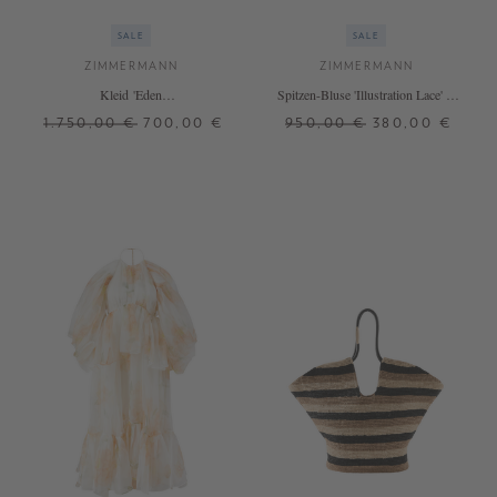
SALE
SALE
ZIMMERMANN
ZIMMERMANN
Kleid 'Eden
Spitzen-Bluse 'Illustration Lace' in
Cascading' in Dunkelgrün
Braun
1.750,00 €
700,00 €
950,00 €
380,00 €
2
2