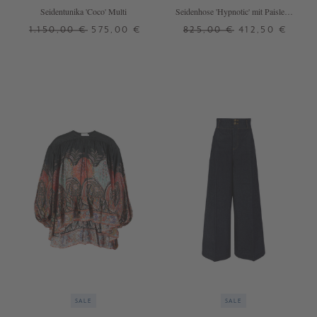
Seidentunika 'Coco' Multi
Seidenhose 'Hypnotic' mit Paisley-
Print Schwarz/Braun
1.150,00 €
575,00 €
825,00 €
412,50 €
0
1
2
3
0
3
SALE
SALE