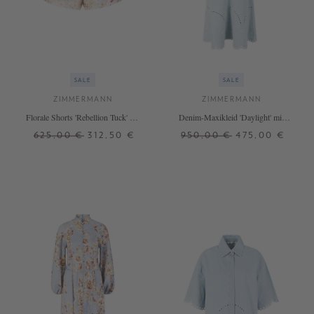
SALE
SALE
ZIMMERMANN
ZIMMERMANN
Florale Shorts 'Rebellion Tuck' mit
Denim-Maxikleid 'Daylight' mit
Schalgürtel Crème
Stickereien Hellblau
625,00 €
312,50 €
950,00 €
475,00 €
3
1