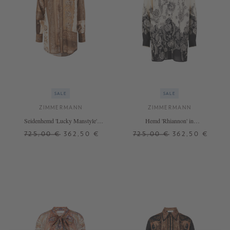
SALE
SALE
ZIMMERMANN
ZIMMERMANN
Seidenhemd 'Lucky Manstyle'
Hemd 'Rhiannon' in
Braun
Crème/Schwarz
725,00 €
362,50 €
725,00 €
362,50 €
2
3