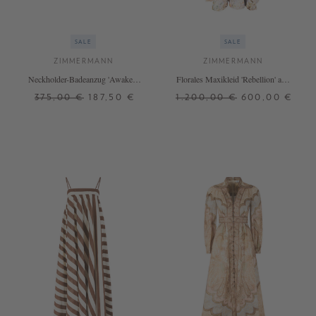
SALE
SALE
ZIMMERMANN
ZIMMERMANN
Neckholder-Badeanzug 'Awaken'
Florales Maxikleid 'Rebellion' aus
mit Schleifendetail Dunkelbraun
Leinen Crème
375,00 €
187,50 €
1.200,00 €
600,00 €
2
0
1