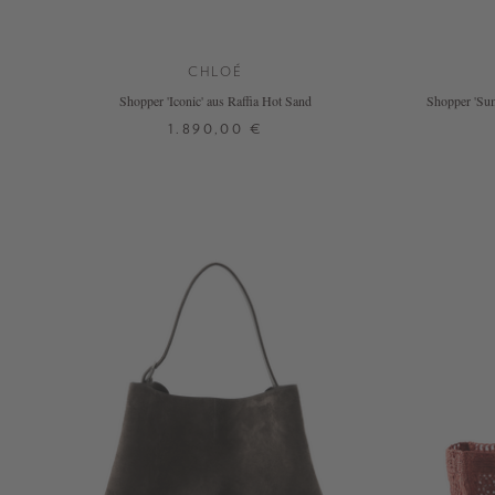
CHLOÉ
Shopper 'Iconic' aus Raffia Hot Sand
Shopper 'Su
1.890,00 €
ONE SIZE
+