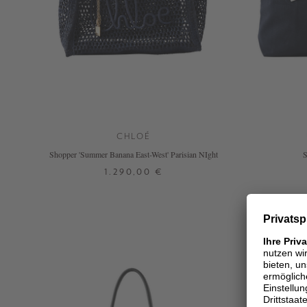
CHLOÉ
Shopper 'Summer Banana East-West' Parisian NIght
S
1.290,00 €
ONE SIZE
+ WEITERE FARBEN