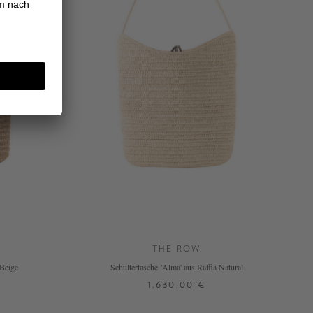
THE ROW
 Beige
Schultertasche 'Alma' aus Raffia Natural
1.630,00 €
ONE SIZE