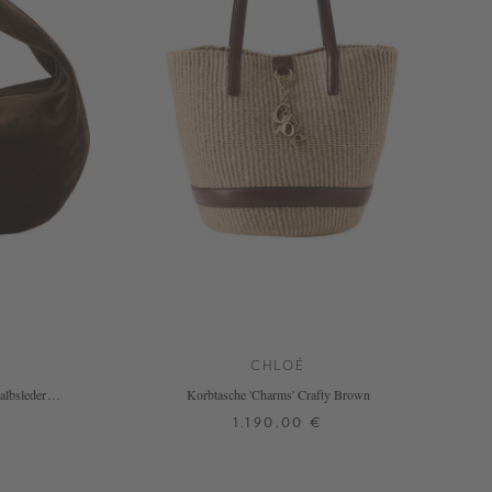
CHLOÉ
albsleder
Korbtasche 'Charms' Crafty Brown
1.190,00 €
ONE SIZE