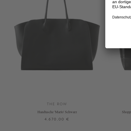
THE ROW
Handtasche 'Marlo' Schwarz
Shopp
4.670,00 €
ONE SIZE