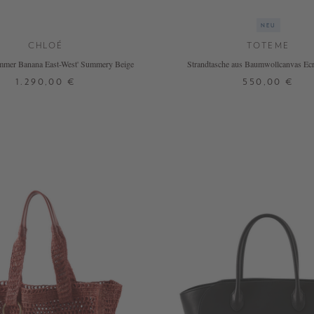
NEU
CHLOÉ
TOTEME
mmer Banana East-West' Summery Beige
Strandtasche aus Baumwollcanvas Ec
1.290,00 €
550,00 €
ONE SIZE
ONE SIZE
 WEITERE FARBEN