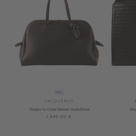
NOW
LIVE:
UNGER
COLLECTION
F/W
26
NEU
JACQUEMUS
Shopper 'Le Grand Turismo' Dunkelbraun
Shop
1.490,00 €
ONE SIZE