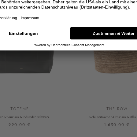
TOTEME
THE ROW
er 'Roam' aus Rindsleder Schwarz
Schultertasche 'Alma' aus Raffia
990,00 €
1.630,00 €
ONE SIZE
ONE SIZE