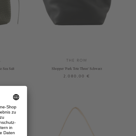
A
THE ROW
e Sea Salt
Shopper 'Park Tote Three' Schwarz
2.080,00 €
ONE SIZE