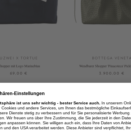
UZWEI X TORTUE
BOTTEGA VENET
hopper mit Logo Marineblau
Wendbarer Shopper 'Pinacoteca' Pickl
69,00 €
3.900,00 €
ONE SIZE
ONE SIZE