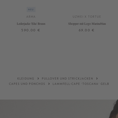
NEU
ARMA
UZWEI X TORTUE
Lederjacke 'Ella' Braun
Shopper mit Logo Marineblau
590,00 €
69,00 €
34
36
38
40
42
44
ONE SIZE
DETAILS
DETAILS
KLEIDUNG
PULLOVER UND STRICKJACKEN
CAPES UND PONCHOS
LAMMFELL-CAPE 'TOSCANA' GELB