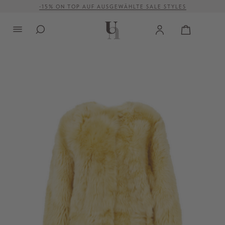
-15% ON TOP AUF AUSGEWÄHLTE SALE STYLES
alt springen
VERSANDKOSTENFREI AB 500 €