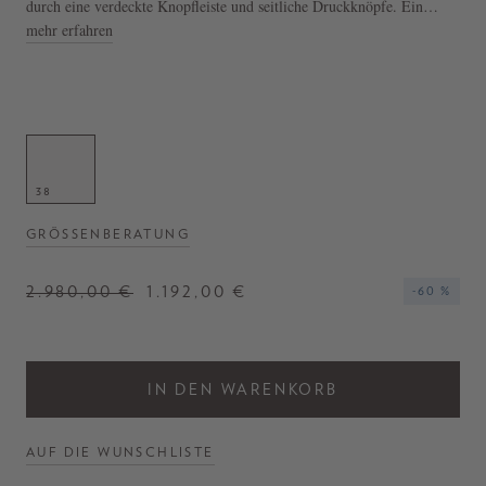
durch eine verdeckte Knopfleiste und seitliche Druckknöpfe. Ein
schmaler Gürtel schmeichelt der Silhouette und rundet das Design ab.
mehr erfahren
- Cape 'Toscana' in Gelb
- Weite Silhouette
- Verdeckte Knopfleiste
- Seitliche Druckknöpfe
- Gürtel mit Kordelzug
38
GRÖSSENBERATUNG
2.980,00 €
1.192,00 €
-60 %
IN DEN WARENKORB
AUF DIE WUNSCHLISTE