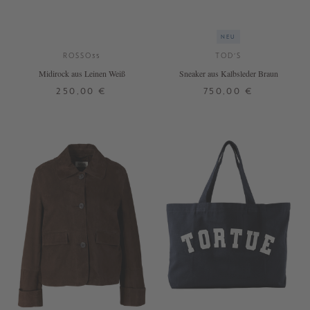
NEU
ROSSO35
TOD'S
Midirock aus Leinen Weiß
Sneaker aus Kalbsleder Braun
250,00 €
750,00 €
36
37
38
39
40
41
DETAILS
DETAILS