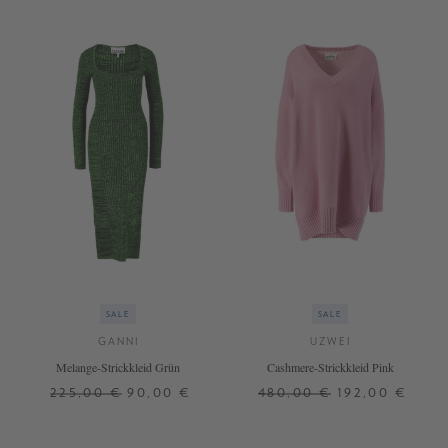
SALE
SALE
GANNI
UZWEI
Melange-Strickkleid Grün
Cashmere-Strickkleid Pink
225,00 €
90,00 €
480,00 €
192,00 €
S
M
XS/S
+ WEITERE FARBEN