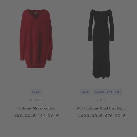
SALE
SALE
CODE: EXTRA15
UZWEI
CHLOÉ
Cashmere-Strickkleid Rot
Woll-Cashmere-Kleid Dark Night
Blue
480,00 €
192,00 €
1.690,00 €
676,00 €
XS/S
L
+ WEITERE FARBEN