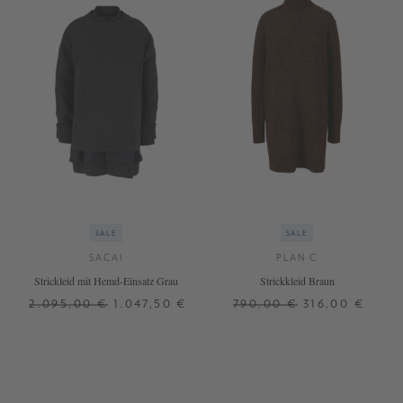
SALE
SALE
SACAI
PLAN C
Strickleid mit Hemd-Einsatz Grau
Strickkleid Braun
2.095,00 €
1.047,50 €
790,00 €
316,00 €
1
3
34