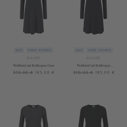
SALE
CODE: EXTRA15
SALE
CODE: EXTRA15
ALLUDE
ALLUDE
Wollkleid mit Rollkragen Grau
Wollkleid mit Rollkragen
Marineblau
370,00 €
185,00 €
370,00 €
185,00 €
S
XL
XL
+ WEITERE FARBEN
+ WEITERE FARBEN