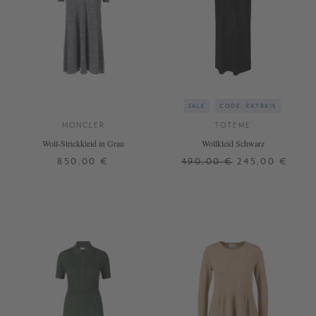
SALE
CODE: EXTRA15
MONCLER
TOTEME
Woll-Strickkleid in Grau
Wollkleid Schwarz
850,00 €
490,00 €
245,00 €
M
L
XS
S
M