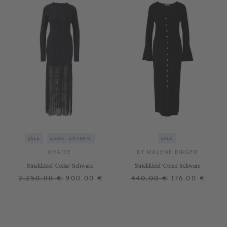
SALE
CODE: EXTRA15
SALE
KHAITE
BY MALENE BIRGER
Strickkleid 'Cedar' Schwarz
Strickkleid 'Colea' Schwarz
2.250,00 €
900,00 €
440,00 €
176,00 €
L
M