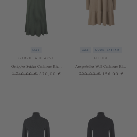
SALE
SALE
CODE: EXTRA15
GABRIELA HEARST
ALLUDE
Geripptes Seiden-Cashmere-Kleid
Ausgestelltes Woll-Cashmere-Kleid
'Amor' Grün
Braun
1.740,00 €
870,00 €
390,00 €
156,00 €
S
M
L
XS
M
L
XL