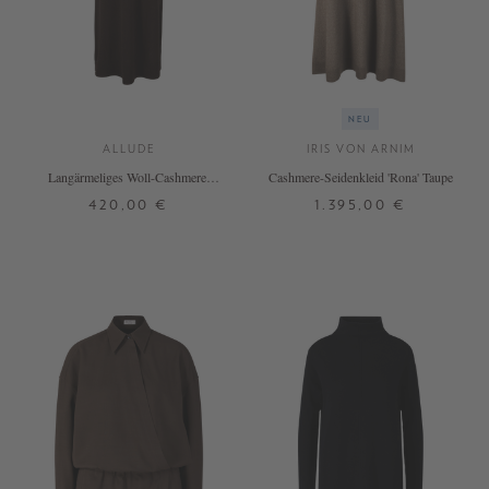
NEU
ALLUDE
IRIS VON ARNIM
Langärmeliges Woll-Cashmere-
Cashmere-Seidenkleid 'Rona' Taupe
Strickkleid Dunkelbraun
420,00 €
1.395,00 €
XS
S
M
L
S
M
+ WEITERE FARBEN