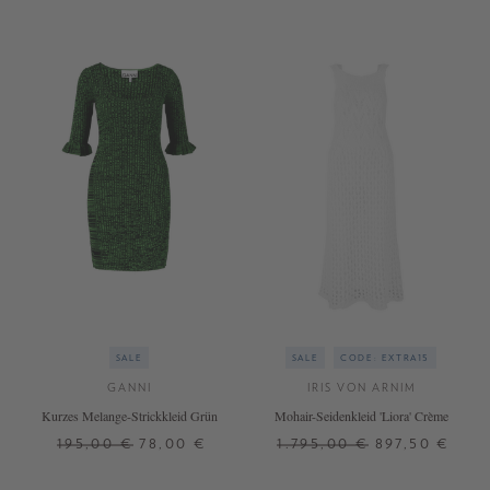
SALE
SALE
CODE: EXTRA15
GANNI
IRIS VON ARNIM
Kurzes Melange-Strickkleid Grün
Mohair-Seidenkleid 'Liora' Crème
195,00 €
78,00 €
1.795,00 €
897,50 €
M
XS/S