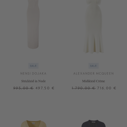
SALE
SALE
NENSI DOJAKA
ALEXANDER MCQUEEN
Strickleid in Nude
Midikleid Crème
995,00 €
497,50 €
1.790,00 €
716,00 €
34
36
S
M
+ WEITERE FARBEN