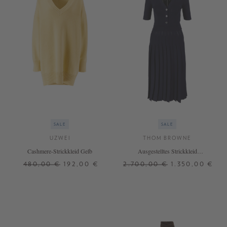
SALE
SALE
UZWEI
THOM BROWNE
Cashmere-Strickkleid Gelb
Ausgestelltes Strickkleid
Marineblau
480,00 €
192,00 €
2.700,00 €
1.350,00 €
XS/S
M/L
38
40
+ WEITERE FARBEN