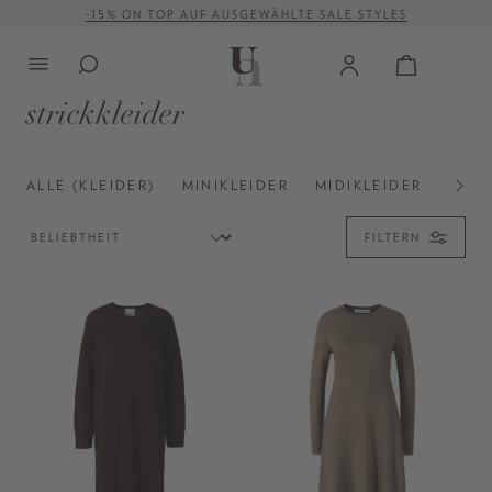
VERSANDKOSTENFREI AB 500 €
alt springen
strickkleider
ALLE (KLEIDER)
MINIKLEIDER
MIDIKLEIDER
MAXI
FILTERN