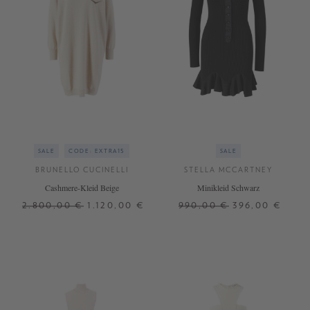
SALE
CODE: EXTRA15
SALE
BRUNELLO CUCINELLI
STELLA MCCARTNEY
Cashmere-Kleid Beige
Minikleid Schwarz
2.800,00 €
1.120,00 €
990,00 €
396,00 €
S
XS
S
M
L