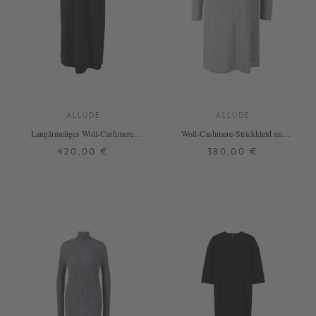
ALLUDE
ALLUDE
Langärmeliges Woll-Cashmere-
Woll-Cashmere-Strickkleid mit
Strickkleid Anthrazit
Stehkragen Grau
420,00 €
380,00 €
XS
S
M
L
XS
S
M
L
XL
+ WEITERE FARBEN
+ WEITERE FARBEN