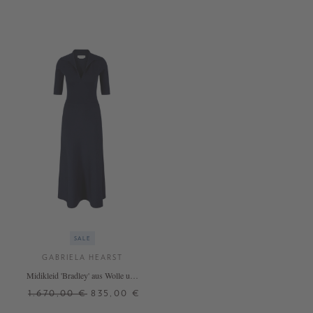
SALE
GABRIELA HEARST
Midikleid 'Bradley' aus Wolle und
Seide Marineblau
1.670,00 €
835,00 €