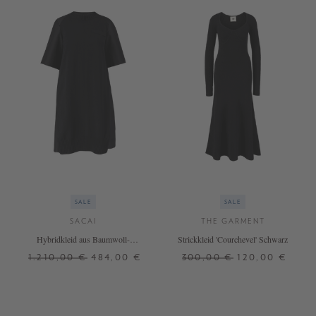
SALE
SALE
SACAI
THE GARMENT
Hybridkleid aus Baumwoll-
Strickkleid 'Courchevel' Schwarz
Gabardine Schwarz
1.210,00 €
484,00 €
300,00 €
120,00 €
1
32