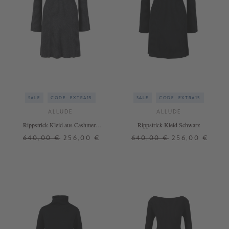
SALE
CODE: EXTRA15
SALE
CODE: EXTRA15
ALLUDE
ALLUDE
Rippstrick-Kleid aus Cashmere
Rippstrick-Kleid Schwarz
Anthrazit
640,00 €
256,00 €
640,00 €
256,00 €
L
XL
XL
+ WEITERE FARBEN
+ WEITERE FARBEN