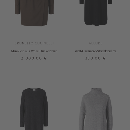
BRUNELLO CUCINELLI
ALLUDE
Minikleid aus Wolle Dunkelbraun
Woll-Cashmere-Strickkleid mit
Stehkragen Schwarz
2.000,00 €
380,00 €
S
M
L
XS
S
M
L
XL
+ WEITERE FARBEN