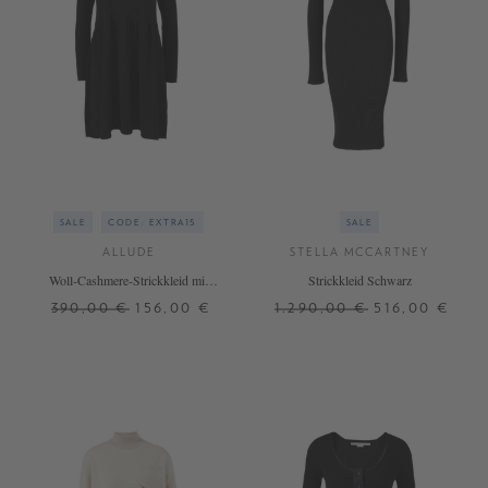
SALE
CODE: EXTRA15
SALE
ALLUDE
STELLA MCCARTNEY
Woll-Cashmere-Strickkleid mit
Strickkleid Schwarz
Rollkragen Schwarz
390,00 €
156,00 €
1.290,00 €
516,00 €
XS
S
XS
S
M