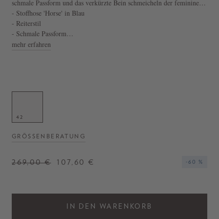
schmale Passform und das verkürzte Bein schmeicheln der femininen
Silhouette. Patches an den Innenschenkeln und Reißverschlüsse an den
- Stoffhose 'Horse' in Blau
Seiten machen das Design zu einem Highlight.
- Reiterstil
- Schmale Passform
- Verkürztes Bein
mehr erfahren
- Patches an den Innenschenkeln
- Reißverschlüsse an den Seiten
42
GRÖSSENBERATUNG
269,00 €
107,60 €
-60 %
IN DEN WARENKORB