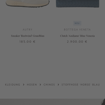
NEU
AUTRY
BOTTEGA VENETA
Sneaker 'Reelwind' Grau/Blau
Clutch 'Andiamo' Blue Venezia
185,00 €
2.900,00 €
37
38
39
40
41
42
ONE SIZE
DETAILS
DETAILS
KLEIDUNG
HOSEN
CHINOS
STOFFHOSE 'HORSE' BLAU