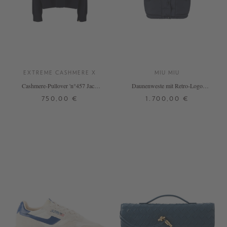
EXTREME CASHMERE X
MIU MIU
Cashmere-Pullover 'n°457 Jack'
Daunenweste mit Retro-Logo
Marineblau
Marineblau
750,00 €
1.700,00 €
ONE SIZE
34
DETAILS
DETAILS