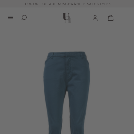
-15% ON TOP AUF AUSGEWÄHLTE SALE STYLES
alt springen
VERSANDKOSTENFREI AB 500 €