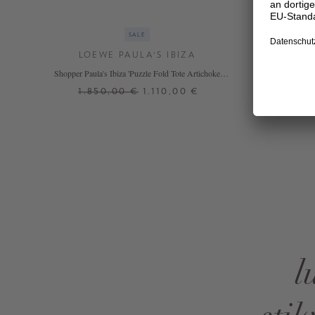
SALE
LOEWE PAULA'S IBIZA
Shopper Paula's Ibiza 'Puzzle Fold Tote Artichoke
Medium' Natural/Green
1.850,00 €
1.110,00 €
ONE SIZE
l