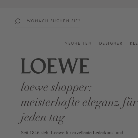
springen
Zur Hauptnavigation springen
beliebte
themen
NEUHEITEN
DESIGNER
KL
SUMMER
SALE:
UP
TO
60%
loewe shopper:
OFF
meisterhafte eleganz für
SHOP
ALL
jeden tag
NEW
IN
Seit 1846 steht Loewe für exzellente Lederkunst und
STYLES