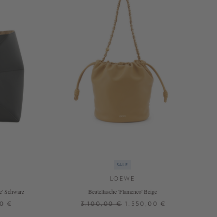
SALE
LOEWE
e' Schwarz
Beuteltasche 'Flamenco' Beige
00 €
3.100,00 €
1.550,00 €