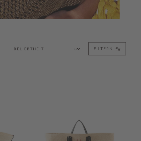
FILTERN
E
ACCESSOIRES
PULLOVER
JACKEN
SALE