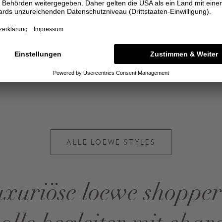
ALLE LOEWE STYLES
uxuriöse loewe shopper