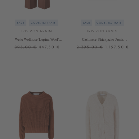
SALE
CODE: EXTRA15
SALE
CODE: EXTRA15
IRIS VON ARNIM
IRIS VON ARNIM
Weite Wollhose 'Lupina Wool'
Cashmere-Strickjacke 'Junia
Marrone
Handstrick' Off White
895,00 €
447,50 €
2.395,00 €
1.197,50 €
34
36
38
XS/S
+ WEITERE FARBEN
+ WEITERE FARBEN