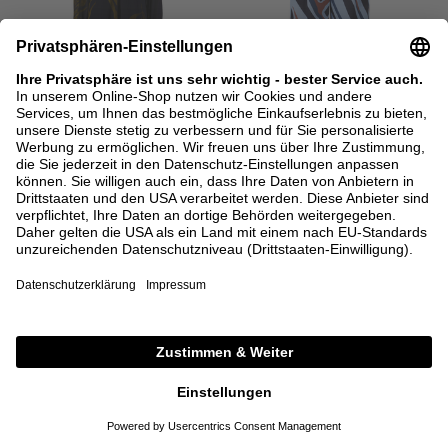
SALE
CODE: EXTRA15
SALE
CODE: EXTRA15
IRIS VON ARNIM
IRIS VON ARNIM
Seiden-Maxikleid 'Faraya'
Seidenhose 'Fonda' mit Muster
Navy/Avocado
Blau/Braun
1.595,00 €
638,00 €
895,00 €
358,00 €
34
36
38
36