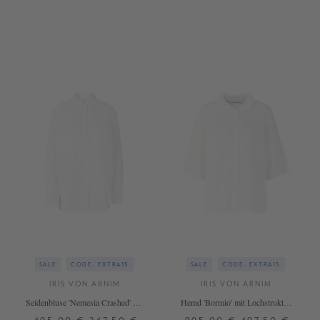
XS/S
M/L
XS/S
SALE
CODE: EXTRA15
SALE
CODE: EXTRA15
IRIS VON ARNIM
IRIS VON ARNIM
Seidenbluse 'Nemesia Crashed' mit
Hemd 'Bormio' mit Lochstruktur
Crinkle-Optik Bianco
Bianco