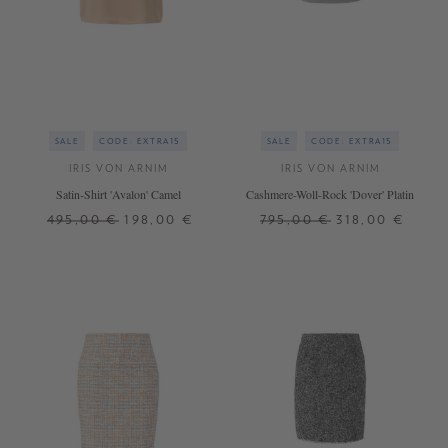
SALE
CODE: EXTRA15
SALE
CODE: EXTRA15
IRIS VON ARNIM
IRIS VON ARNIM
Satin-Shirt 'Avalon' Camel
Cashmere-Woll-Rock 'Dover' Platin
495,00 €
198,00 €
795,00 €
318,00 €
34
42