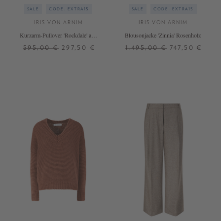
SALE
CODE: EXTRA15
SALE
CODE: EXTRA15
IRIS VON ARNIM
IRIS VON ARNIM
Kurzarm-Pullover 'Rockdale' aus
Blousonjacke 'Zinnia' Rosenholz
Cashmere und Seide Rosenholz
595,00 €
297,50 €
1.495,00 €
747,50 €
XS
M
XL
36
42
+ WEITERE FARBEN
+ WEITERE FARBEN