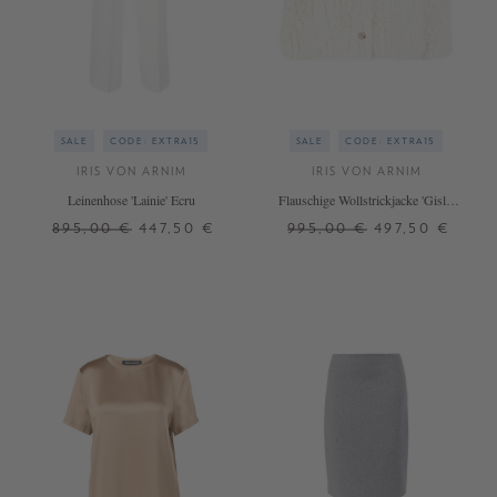
SALE
CODE: EXTRA15
SALE
CODE: EXTRA15
IRIS VON ARNIM
IRIS VON ARNIM
Leinenhose 'Lainie' Ecru
Flauschige Wollstrickjacke 'Gisla'
Off White
895,00 €
447,50 €
995,00 €
497,50 €
42
M/L