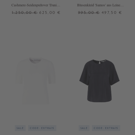
Cashmere-Seidenpullover 'Danira'
Blusenkleid 'Samos' aus Leinen
Off White
Taupe
1.250,00 €
625,00 €
995,00 €
497,50 €
XS/S
M/L
M/L
XL
+ WEITERE FARBEN
SALE
CODE: EXTRA15
SALE
CODE: EXTRA15