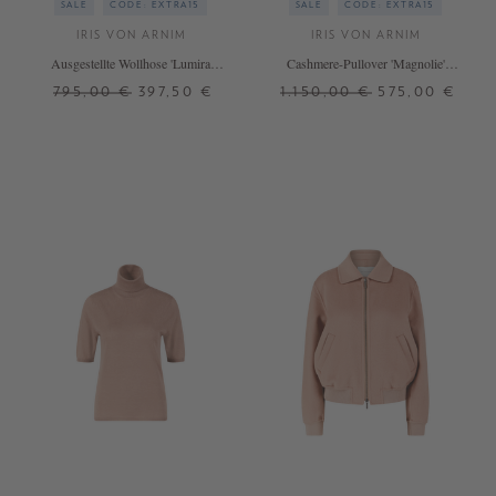
SALE
CODE: EXTRA15
SALE
CODE: EXTRA15
IRIS VON ARNIM
IRIS VON ARNIM
Ausgestellte Wollhose 'Lumira
Cashmere-Pullover 'Magnolie'
Wool' Navy
Navy
795,00 €
397,50 €
1.150,00 €
575,00 €
36
38
40
42
XS/S
M/L
+ WEITERE FARBEN
+ WEITERE FARBEN