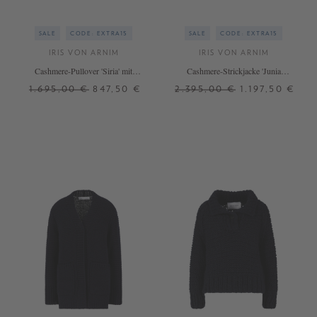
SALE
CODE: EXTRA15
SALE
CODE: EXTRA15
IRIS VON ARNIM
IRIS VON ARNIM
Cashmere-Pullover 'Siria' mit
Cashmere-Strickjacke 'Junia
Lochstruktur Off White
Handstrick' Navy
1.695,00 €
847,50 €
2.395,00 €
1.197,50 €
XS/S
M/L
XS/S
M/L
+ WEITERE FARBEN