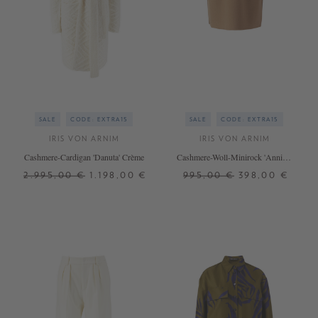
SALE
CODE: EXTRA15
SALE
CODE: EXTRA15
IRIS VON ARNIM
IRIS VON ARNIM
Cashmere-Cardigan 'Danuta' Crème
Cashmere-Woll-Minirock 'Annika'
Braun
2.995,00 €
1.198,00 €
995,00 €
398,00 €
XS/S
36