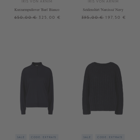
IRIS VON ARNIM
IRIS VON ARNIM
Kurzarmpullover 'Bari' Bianco
Seidenshirt 'Narcissa' Navy
650,00 €
325,00 €
395,00 €
197,50 €
XL
34
36
38
+ WEITERE FARBEN
SALE
CODE: EXTRA15
SALE
CODE: EXTRA15