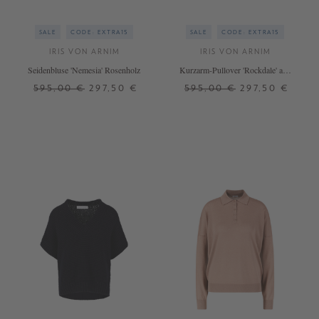
SALE
CODE: EXTRA15
SALE
CODE: EXTRA15
IRIS VON ARNIM
IRIS VON ARNIM
Seidenbluse 'Nemesia' Rosenholz
Kurzarm-Pullover 'Rockdale' aus
Cashmere und Seide Off White
595,00 €
297,50 €
595,00 €
297,50 €
34
M
L
+ WEITERE FARBEN
+ WEITERE FARBEN