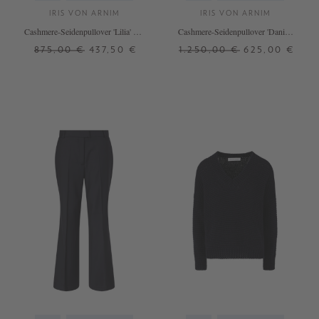
IRIS VON ARNIM
IRIS VON ARNIM
Cashmere-Seidenpullover 'Lilia' mit
Cashmere-Seidenpullover 'Danira'
Polokragen Navy
Navy
875,00 €
437,50 €
1.250,00 €
625,00 €
XS
S
L
M/L
+ WEITERE FARBEN
+ WEITERE FARBEN