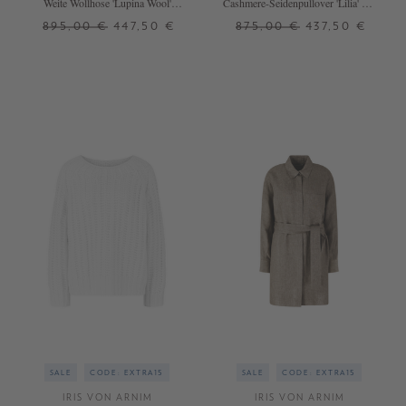
Weite Wollhose 'Lupina Wool'
Cashmere-Seidenpullover 'Lilia' mit
Navy
Polokragen Off White
895,00 €
447,50 €
875,00 €
437,50 €
38
40
42
XS
S
M
L
+ WEITERE FARBEN
+ WEITERE FARBEN
SALE
CODE: EXTRA15
SALE
CODE: EXTRA15
IRIS VON ARNIM
IRIS VON ARNIM