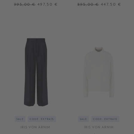
Leinen Bianco
995,00 €
497,50 €
895,00 €
447,50 €
XS/S
M/L
XL
34
38
+ WEITERE FARBEN
SALE
CODE: EXTRA15
SALE
CODE: EXTRA15
IRIS VON ARNIM
IRIS VON ARNIM