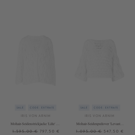
XS
S
XS
L
+ WEITERE FARBEN
+ WEITERE FARBEN
SALE
CODE: EXTRA15
SALE
CODE: EXTRA15
IRIS VON ARNIM
IRIS VON ARNIM
Mohair-Seidenstrickjacke 'Lille' Off
Mohair-Seidenpullover 'Levanto'
White
Off White
1.595,00 €
797,50 €
1.095,00 €
547,50 €