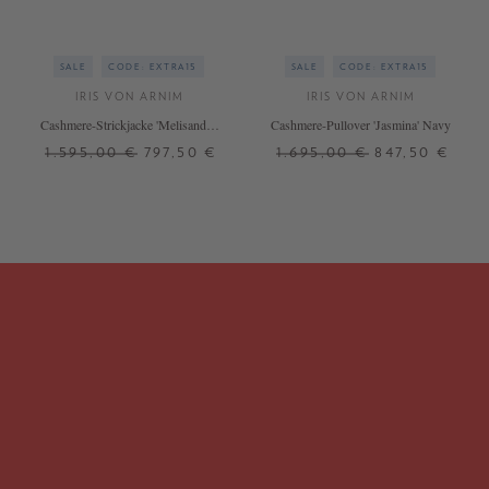
SALE
CODE: EXTRA15
SALE
CODE: EXTRA15
IRIS VON ARNIM
IRIS VON ARNIM
Cashmere-Strickjacke 'Melisandre'
Cashmere-Pullover 'Jasmina' Navy
Navy
1.595,00 €
797,50 €
1.695,00 €
847,50 €
XS
S
M
L
XS/S
M/L
+ WEITERE FARBEN