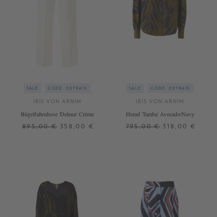
SALE
CODE: EXTRA15
SALE
CODE: EXTRA15
IRIS VON ARNIM
IRIS VON ARNIM
Bügelfaltenhose 'Delenn' Crème
Hemd 'Tamba' Avocado/Navy
895,00 €
358,00 €
795,00 €
318,00 €
34
34
36