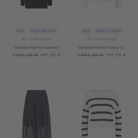
SALE
CODE: EXTRA15
SALE
CODE: EXTRA15
IRIS VON ARNIM
IRIS VON ARNIM
Cashmere-Pullover 'Anemona'
Cashmere-Pullover 'Glinara' Off
Navy
White
1.395,00 €
697,50 €
1.095,00 €
547,50 €
XS/S
M
L
+ WEITERE FARBEN