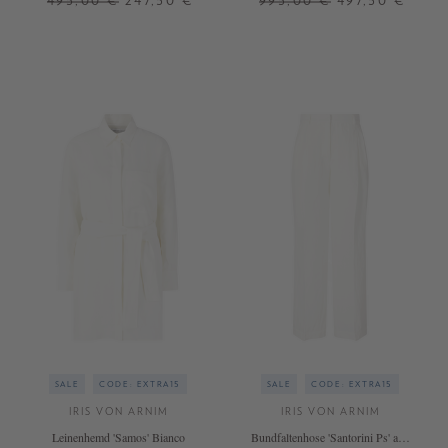
495,00 €
247,50 €
995,00 €
497,50 €
42
M/L
SALE
CODE: EXTRA15
SALE
CODE: EXTRA15
IRIS VON ARNIM
IRIS VON ARNIM
Leinenhemd 'Samos' Bianco
Bundfaltenhose 'Santorini Ps' aus