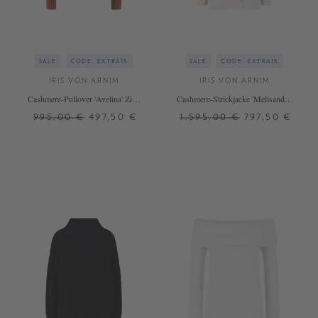
SALE
CODE: EXTRA15
SALE
CODE: EXTRA15
IRIS VON ARNIM
IRIS VON ARNIM
Cashmere-Pullover 'Avelina' Zimt
Cashmere-Strickjacke 'Melisandre'
Stonewashed
Alabaster
995,00 €
497,50 €
1.595,00 €
797,50 €
L
XS
S
+ WEITERE FARBEN
+ WEITERE FARBEN