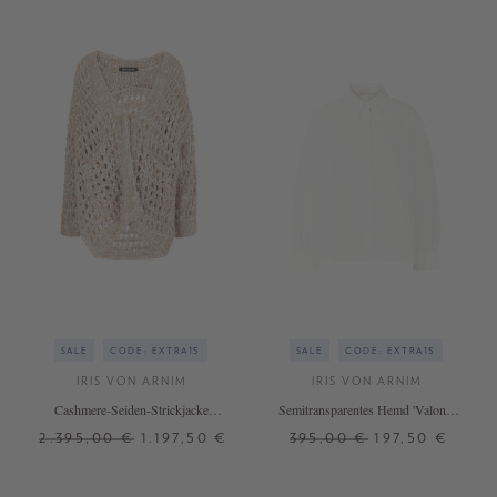
SALE
CODE: EXTRA15
SALE
CODE: EXTRA15
IRIS VON ARNIM
IRIS VON ARNIM
Cashmere-Seiden-Strickjacke
Semitransparentes Hemd 'Valona'
'Amata' Cappucino
Bianco
2.395,00 €
1.197,50 €
395,00 €
197,50 €
XS/S
M/L
XS/S
M/L
XL