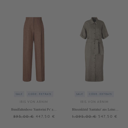
SALE
CODE: EXTRA15
SALE
CODE: EXTRA15
IRIS VON ARNIM
IRIS VON ARNIM
Bundfaltenhose 'Santorini Ps' aus
Blusenkleid 'Santaluz' aus Leinen
Leinen Rosewood Stripe
Taupe
895,00 €
447,50 €
1.095,00 €
547,50 €
36
38
40
XS/S
M/L
XL