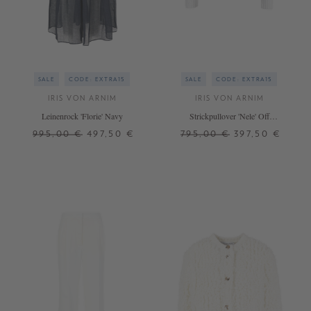
SALE
CODE: EXTRA15
SALE
CODE: EXTRA15
IRIS VON ARNIM
IRIS VON ARNIM
Leinenrock 'Florie' Navy
Strickpullover 'Nele' Off
White/Midnight
995,00 €
497,50 €
795,00 €
397,50 €
42
XS