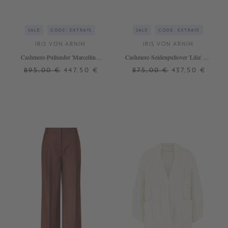
SALE
CODE: EXTRA15
SALE
CODE: EXTRA15
IRIS VON ARNIM
IRIS VON ARNIM
Cashmere-Pullunder 'Marcelline'
Cashmere-Seidenpullover 'Lilia' mit
Navy
Polokragen Rosenholz
895,00 €
447,50 €
875,00 €
437,50 €
XS/S
XS
S
+ WEITERE FARBEN
+ WEITERE FARBEN