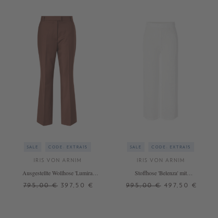
SALE
CODE: EXTRA15
SALE
CODE: EXTRA15
IRIS VON ARNIM
IRIS VON ARNIM
Ausgestellte Wollhose 'Lumira
Stoffhose 'Belenza' mit
Wool' Marrone
Lochstruktur Bianco
795,00 €
397,50 €
995,00 €
497,50 €
36
38
40
42
XS
S
M
L
+ WEITERE FARBEN