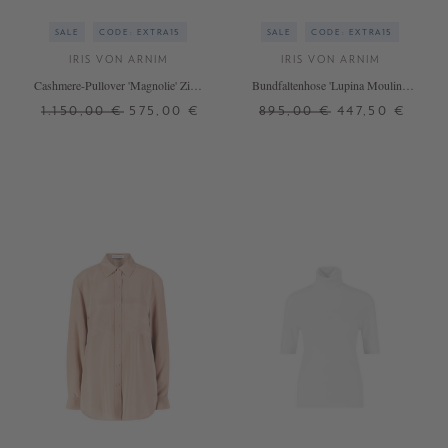
SALE
CODE: EXTRA15
SALE
CODE: EXTRA15
IRIS VON ARNIM
IRIS VON ARNIM
Cashmere-Pullover 'Magnolie' Zimt
Bundfaltenhose 'Lupina Mouline'
Stonewashed
aus Wolle und Seide Braun
1.150,00 €
575,00 €
895,00 €
447,50 €
XS/S
36
42
+ WEITERE FARBEN