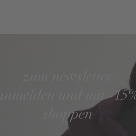
zum newsletter
anmelden und mit -15
shoppen