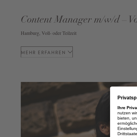
Content Manager m/w/d – Vol
Hamburg, Voll- oder Teilzeit
MEHR ERFAHREN