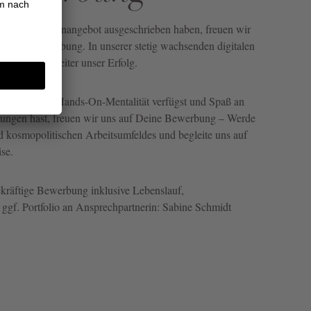
passendes Stellenangebot ausgeschrieben haben, freuen wir
Initiativbewerbung. In unserer stetig wachsenden digitalen
nsere Mitarbeiter unser Erfolg.
nitiative und Hands-On-Mentalität verfügst und Spaß an
ungen hast, freuen wir uns auf Deine Bewerbung – Werde
d kosmopolitischen Arbeitsumfeldes und begleite uns auf
ise.
ekräftige Bewerbung inklusive Lebenslauf,
ggf. Portfolio an Ansprechpartnerin: Sabine Schmidt