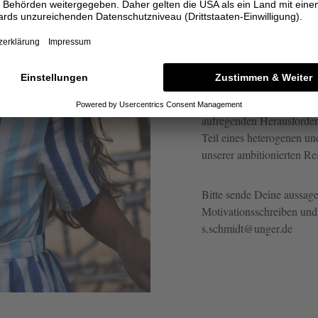
Sollten wir aktuell kein 
uns auch sehr über Deine 
Unternehmenskultur sind u
Falls auch Du über Eigeni
aufregenden Herausforder
Teil eines heterogenen un
unserer ambitionierten Re
Bitte sende Deine aussag
Motivationsschreiben und 
s.schmidt@unger.de