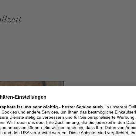
lzeit
wir fre