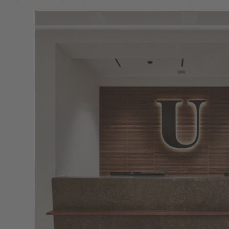
NOW
LIVE:
UNGER
COLLECTION
F/W
26