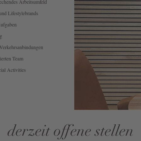
prechendes Arbeitsumfeld
 und Lifestylebrands
 Aufgaben
ng
n Verkehrsanbindungen
vierten Team
al Activities
derzeit offene stellen