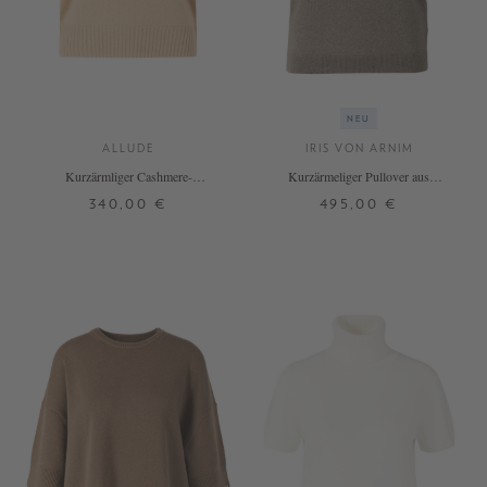
NEU
ALLUDE
IRIS VON ARNIM
Kurzärmliger Cashmere-
Kurzärmeliger Pullover aus
Rundhalspullover Beige
Cashmere und Seide Taupe
340,00 €
495,00 €
XS
S
M
L
XL
XXL
XS
S
M
L
+ WEITERE FARBEN
+ WEITERE FARBEN