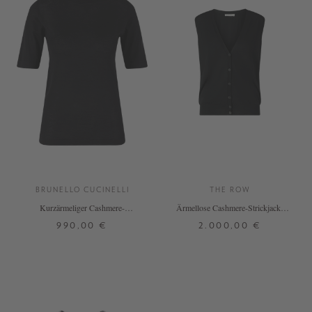
BRUNELLO CUCINELLI
THE ROW
Kurzärmeliger Cashmere-
Ärmellose Cashmere-Strickjacke
Seidenpullover Schwarz
'Neel' Schwarz
990,00 €
2.000,00 €
S
L
XXL
S
L
+ WEITERE FARBEN