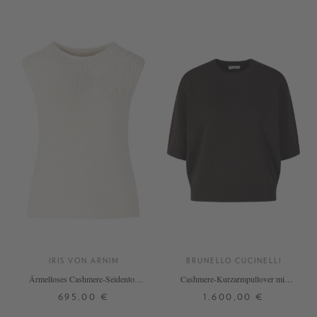
+ WEITERE FARBEN
+ WEITERE FARBEN
IRIS VON ARNIM
BRUNELLO CUCINELLI
Ärmelloses Cashmere-Seidentop
Cashmere-Kurzarmpullover mit
'Jyll Embroidery' Ecru
Monili-Perlen Dunkelbraun
695,00 €
1.600,00 €