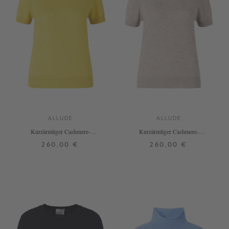
ALLUDE
ALLUDE
Kurzärmliger Cashmere-
Kurzärmliger Cashmere-
Rollkragenpullover Gelb
Rollkragenpullover Taupe
260,00 €
260,00 €
XS
S
M
L
XL
XS
S
M
L
XL
+ WEITERE FARBEN
+ WEITERE FARBEN