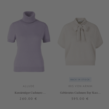
BACK IN STOCK
ALLUDE
IRIS VON ARNIM
Kurzärmliger Cashmere-
Gebürstetes Cashmere-Top 'Kassie'
Rollkragenpullover Flieder
in Kitt
260,00 €
595,00 €
XS
S
M
L
XL
S
M
L