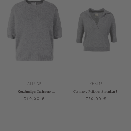
ALLUDE
KHAITE
Kurzärmliger Cashmere-
Cashmere-Pullover 'Shrunken Jo'
Rundhalspullover Grau
Grau
340,00 €
770,00 €
XS
S
M
L
XL
XXL
XS
+ WEITERE FARBEN
+ WEITERE FARBEN