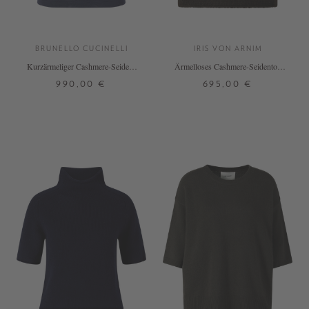
BRUNELLO CUCINELLI
IRIS VON ARNIM
Kurzärmeliger Cashmere-Seiden-
Ärmelloses Cashmere-Seidentop
Pullover Marineblau
'Jyll Embroidery' Schokolade
990,00 €
695,00 €
S
XXL
S
M
+ WEITERE FARBEN
+ WEITERE FARBEN