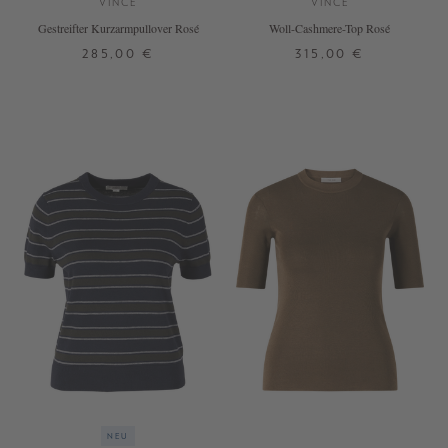
VINCE
VINCE
Gestreifter Kurzarmpullover Rosé
Woll-Cashmere-Top Rosé
285,00 €
315,00 €
XS
S
M
L
XL
XS
S
M
L
XL
+ WEITERE FARBEN
NEU