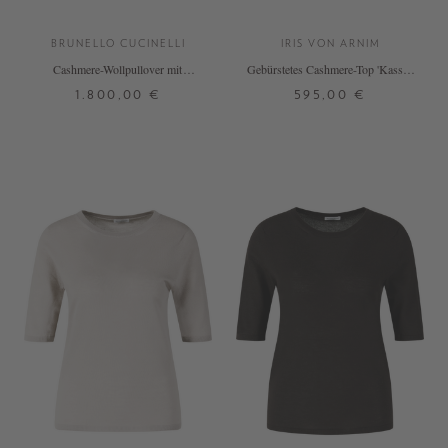
BRUNELLO CUCINELLI
IRIS VON ARNIM
Cashmere-Wollpullover mit
Gebürstetes Cashmere-Top 'Kassie'
Pailletten Beige
in Schokolade
1.800,00 €
595,00 €
M
L
XL
S
M
+ WEITERE FARBEN
+ WEITERE FARBEN