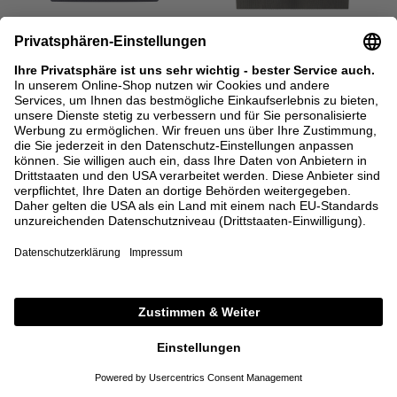
LISA YANG
LISA YANG
Kurzärmeliger Cashmere-Pullover
Kurzärmeliger Cashmere-Pullover
'Fride' Navy
'Camille' Dark Fern
360,00 €
425,00 €
0
1
0
1
+ WEITERE FARBEN
+ WEITERE FARBEN