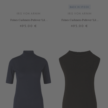
BACK IN STOCK
IRIS VON ARNIM
IRIS VON ARNIM
Feines Cashmere-Pullover 'Lily'
Feines Cashmere-Pullover 'Lily'
Kitt
Schokolade
495,00 €
495,00 €
S
M
XL
XXL
S
M
L
XL
+ WEITERE FARBEN
+ WEITERE FARBEN