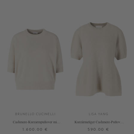
S
M
L
XS
S
M
L
XL
+ WEITERE FARBEN
+ WEITERE FARBEN
BRUNELLO CUCINELLI
LISA YANG
Cashmere-Kurzarmpullover mit
Kurzärmeliger Cashmere-Pullover
Monili-Perlen Beige
'Mella' Sand
1.600,00 €
590,00 €