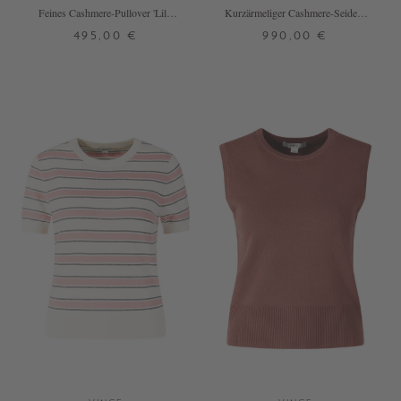
Feines Cashmere-Pullover 'Lily'
Kurzärmeliger Cashmere-Seiden-
Ocean
Pullover Crème
495,00 €
990,00 €
S
M
L
XL
XXL
XS
S
M
L
+ WEITERE FARBEN
+ WEITERE FARBEN