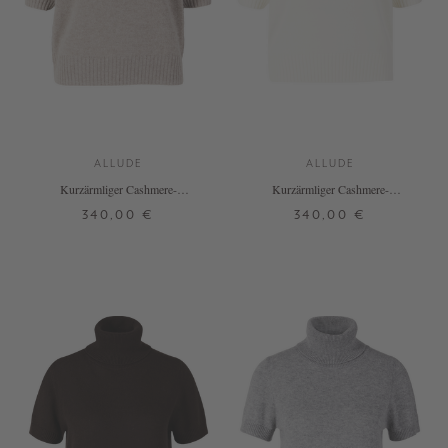
ALLUDE
ALLUDE
Kurzärmliger Cashmere-
Kurzärmliger Cashmere-
Rundhalspullover Taupe
Rundhalspullover Weiß
340,00 €
340,00 €
XS
S
M
L
XL
XXL
XS
S
M
L
XL
XXL
+ WEITERE FARBEN
+ WEITERE FARBEN