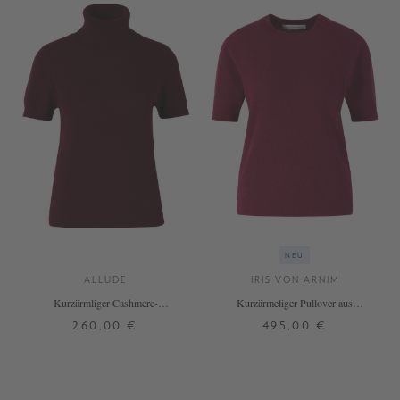
NEU
ALLUDE
IRIS VON ARNIM
Kurzärmliger Cashmere-
Kurzärmeliger Pullover aus
Rollkragenpullover Bordeaux
Cashmere und Seide Rubin
260,00 €
495,00 €
XS
S
M
L
XL
XS
S
M
L
+ WEITERE FARBEN
+ WEITERE FARBEN