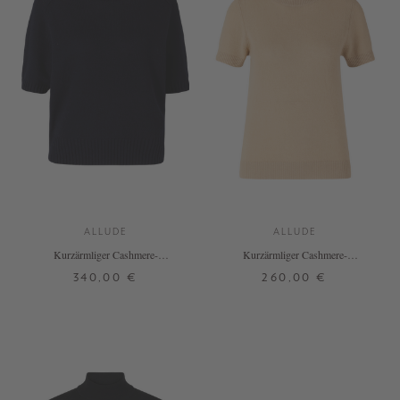
ALLUDE
ALLUDE
Kurzärmliger Cashmere-
Kurzärmliger Cashmere-
Rundhalspullover Marineblau
Rollkragenpullover Beige
340,00 €
260,00 €
S
M
L
XL
XXL
XS
S
M
L
XL
+ WEITERE FARBEN
+ WEITERE FARBEN