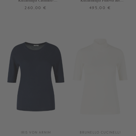
Kurzärmliger Cashmere-
Kurzärmeliger Pullover aus
Rollkragenpullover Marineblau
Cashmere und Seide Alabaster
260,00 €
495,00 €
XS
S
M
L
XS
S
M
L
XL
+ WEITERE FARBEN
+ WEITERE FARBEN
IRIS VON ARNIM
BRUNELLO CUCINELLI