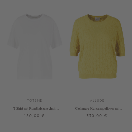
TOTEME
ALLUDE
T-Shirt mit Rundhalsausschnitt
Cashmere-Kurzarmpullover mit
Weiß
Zopfmuster Gelb
180,00 €
330,00 €
XS
S
M
L
XL
XS
S
M
L
XL
+ WEITERE FARBEN
+ WEITERE FARBEN