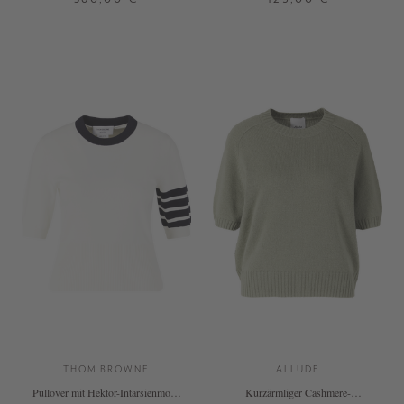
0
1
2
0
1
2
+ WEITERE FARBEN
+ WEITERE FARBEN
THOM BROWNE
ALLUDE
Pullover mit Hektor-Intarsienmotiv
Kurzärmliger Cashmere-