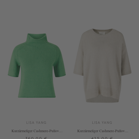
XS
S
M
L
XL
0
1
2
+ WEITERE FARBEN
LISA YANG
LISA YANG
Kurzärmeliger Cashmere-Pullover
Kurzärmeliger Cashmere-Pullover
'Fride' Basilico
'Camille' Sand
360,00 €
425,00 €