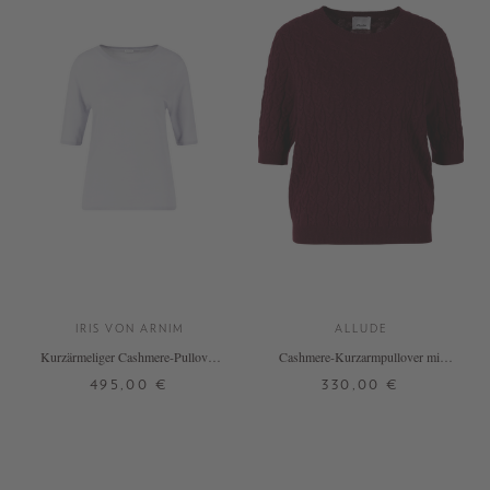
IRIS VON ARNIM
ALLUDE
Kurzärmeliger Cashmere-Pullover
Cashmere-Kurzarmpullover mit
'Lily' Silber
Zopfmuster Bordeaux
495,00 €
330,00 €
XS
S
XS
S
M
L
XL
+ WEITERE FARBEN
+ WEITERE FARBEN