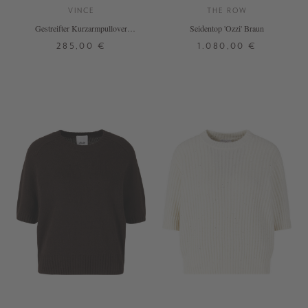
VINCE
THE ROW
Gestreifter Kurzarmpullover
Seidentop 'Ozzi' Braun
Marineblau
285,00 €
1.080,00 €
XS
S
M
L
XL
XS
S
M
+ WEITERE FARBEN