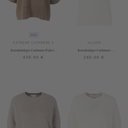
NEU
EXTREME CASHMERE X
ALLUDE
Kurzärmeliger Cashmere-Pullover
Kurzärmliger Cashmere-
'n°433 Sassie' Chai
Rollkragenpullover Weiß
650,00 €
260,00 €
ONE SIZE
XS
S
M
L
XL
+ WEITERE FARBEN