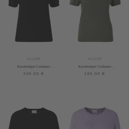
ALLUDE
ALLUDE
Kurzärmliger Cashmere-
Kurzärmliger Cashmere-
Rollkragenpullover Schwarz
Rollkragenpullover Grün
260,00 €
260,00 €
XS
S
M
L
XL
XS
S
M
L
XL
+ WEITERE FARBEN
+ WEITERE FARBEN