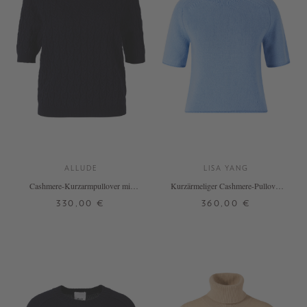
ALLUDE
LISA YANG
Cashmere-Kurzarmpullover mit
Kurzärmeliger Cashmere-Pullover
Zopfmuster Marineblau
'Fride' Azure
330,00 €
360,00 €
XS
S
M
L
XL
0
1
2
+ WEITERE FARBEN
+ WEITERE FARBEN