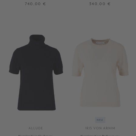
Weiß
Rundhalspullover Grün
740,00 €
340,00 €
34
36
38
XS
S
M
L
XL
+ WEITERE FARBEN
NEU
ALLUDE
IRIS VON ARNIM