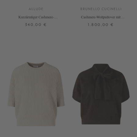
ALLUDE
BRUNELLO CUCINELLI
Kurzärmliger Cashmere-
Cashmere-Wollpullover mit
Rundhalspullover Dunkelbraun
Pailletten Crème
340,00 €
1.800,00 €
XS
S
M
L
XL
M
L
XL
+ WEITERE FARBEN
+ WEITERE FARBEN