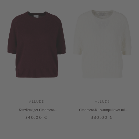
ALLUDE
ALLUDE
Kurzärmliger Cashmere-
Cashmere-Kurzarmpullover mit
Rundhalspullover Bordeaux
Zopfmuster Weiß
340,00 €
330,00 €
XS
S
M
L
XL
XXL
XS
S
M
L
XL
+ WEITERE FARBEN
+ WEITERE FARBEN