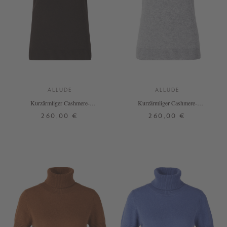
ALLUDE
ALLUDE
Kurzärmliger Cashmere-
Kurzärmliger Cashmere-
Rollkragenpullover Dunkelbraun
Rollkragenpullover Grau
260,00 €
260,00 €
XS
S
M
L
XL
XS
S
M
L
XL
+ WEITERE FARBEN
+ WEITERE FARBEN