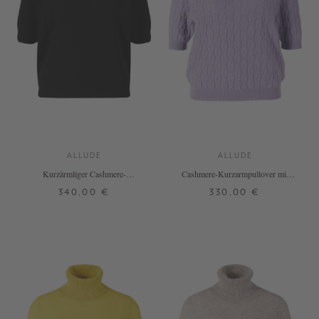
ALLUDE
ALLUDE
Kurzärmliger Cashmere-
Cashmere-Kurzarmpullover mit
Rundhalspullover Schwarz
Zopfmuster Flieder
340,00 €
330,00 €
XS
S
M
L
XL
XXL
XS
S
M
L
XL
+ WEITERE FARBEN
+ WEITERE FARBEN