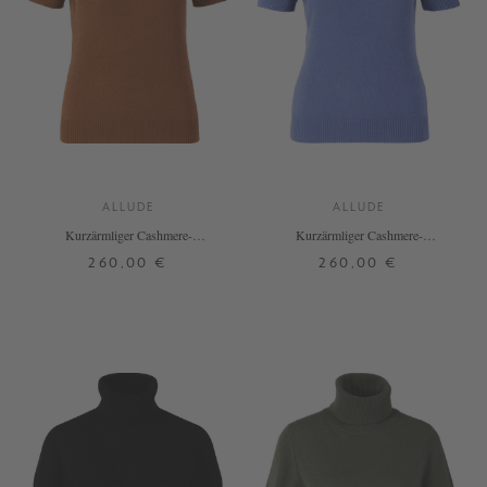
ALLUDE
ALLUDE
Kurzärmliger Cashmere-
Kurzärmliger Cashmere-
Rollkragenpullover Braun
Rollkragenpullover Blau
260,00 €
260,00 €
XS
S
M
L
XL
XS
S
M
L
XL
+ WEITERE FARBEN
+ WEITERE FARBEN