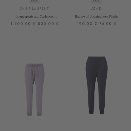
SALE
SALE
SAINT LAURENT
UZWEI
Loungepants aus Cashmere
Baumwoll-Jogginghose Flieder
Schwarz
1.600,00 €
800,00 €
190,00 €
76,00 €
S
M
L
S
M
L
XL
+ WEITERE FARBEN
+ WEITERE FARBEN