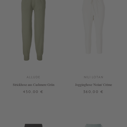
ALLUDE
NILI LOTAN
Strickhose aus Cashmere Grün
Jogginghose 'Nolan' Crème
450,00 €
360,00 €
XS
S
M
L
XL
L
XL
+ WEITERE FARBEN