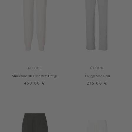
ALLUDE
ÉTERNE
Strickhose aus Cashmere Greige
Loungehose Grau
450,00 €
215,00 €
XS
S
M
L
XL
XS
S
M
L
XL
+ WEITERE FARBEN
+ WEITERE FARBEN