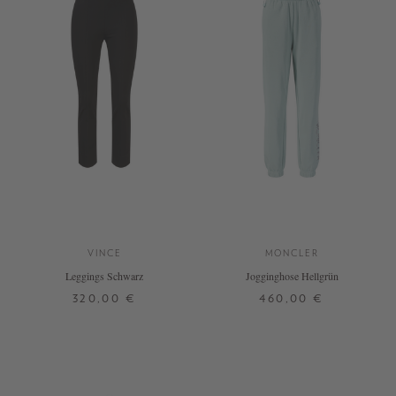
VINCE
MONCLER
Leggings Schwarz
Jogginghose Hellgrün
320,00 €
460,00 €
XS
L
XL