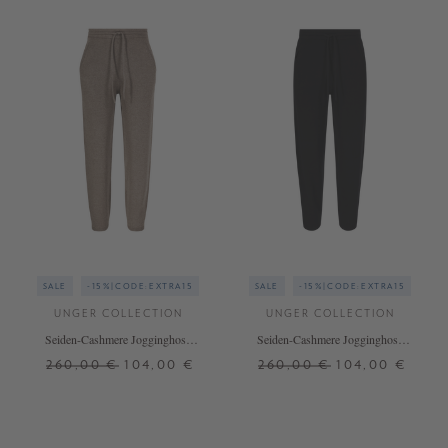
SALE
-15%|CODE:EXTRA15
SALE
-15%|CODE:EXTRA15
UNGER COLLECTION
UNGER COLLECTION
Seiden-Cashmere Jogginghose
Seiden-Cashmere Jogginghose
Hazel
Black
260,00 €
104,00 €
260,00 €
104,00 €
S
M
L
S
M
L
+ WEITERE FARBEN
+ WEITERE FARBEN