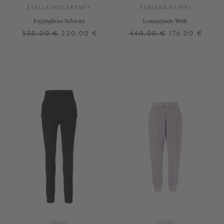
STELLA MCCARTNEY
FABIANA FILIPPI
Jogginghose Schwarz
Loungepants Weiß
550,00 €
220,00 €
440,00 €
176,00 €
32
34
36
38
34
+ WEITERE FARBEN