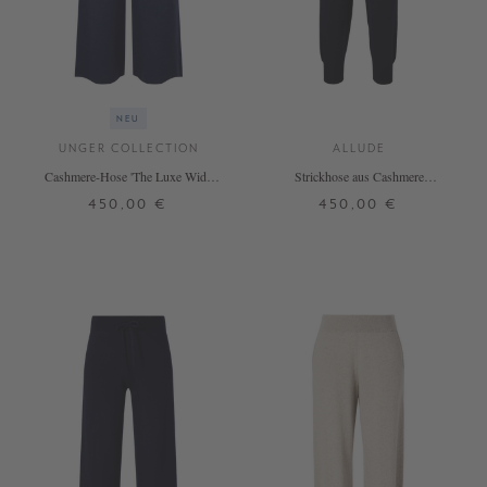
NEU
UNGER COLLECTION
ALLUDE
Cashmere-Hose 'The Luxe Wide
Strickhose aus Cashmere
Leg' Midnight
Marineblau
450,00 €
450,00 €
S
M
L
XS
S
M
L
XL
+ WEITERE FARBEN
+ WEITERE FARBEN