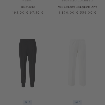
HERNO
BRUNELLO CUCINELLI
Hose Crème
Woll-Cashmere Loungepants Olive
195,00 €
97,50 €
1.390,00 €
556,00 €
XS
XL
SALE
SALE