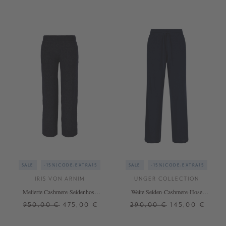
SALE
-15%|CODE:EXTRA15
SALE
-15%|CODE:EXTRA15
IRIS VON ARNIM
UNGER COLLECTION
Melierte Cashmere-Seidenhose
Weite Seiden-Cashmere-Hose
'Evania' Navy
Midnight
950,00 €
475,00 €
290,00 €
145,00 €
XS
S
M
L
S
M
L