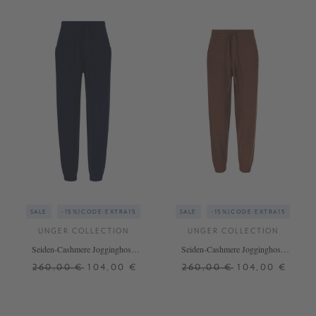
SALE
-15%|CODE:EXTRA15
SALE
-15%|CODE:EXTRA15
UNGER COLLECTION
UNGER COLLECTION
Seiden-Cashmere Jogginghose
Seiden-Cashmere Jogginghose
Midnight
Choc Mousse
260,00 €
104,00 €
260,00 €
104,00 €
S
M
L
S
M
L
+ WEITERE FARBEN
+ WEITERE FARBEN