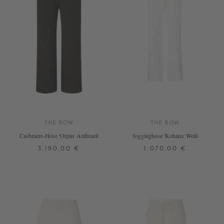
THE ROW
THE ROW
Cashmere-Hose 'Orpin' Anthrazit
Jogginghose 'Kohana' Weiß
3.190,00 €
1.070,00 €
M
L
M