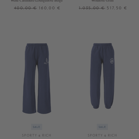
Weite Cashmere-Loungehose Beige
Wollhose Grün
400,00 €
160,00 €
1.035,00 €
517,50 €
L
42
44
+ WEITERE FARBEN
SALE
SALE
SPORTY & RICH
SPORTY & RICH