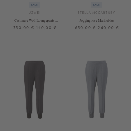
SALE
SALE
UZWEI
STELLA MCCARTNEY
Cashmere-Woll-Loungepants
Jogginghose Marineblau
Flieder
350,00 €
140,00 €
650,00 €
260,00 €
S
M
L
XL
32
36
+ WEITERE FARBEN
+ WEITERE FARBEN