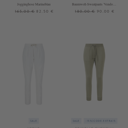
Jogginghose Marineblau
Baumwoll-Sweatpants 'Vendome
Resort' Marineblau
165,00 €
82,50 €
180,00 €
90,00 €
XL
L
XL
SALE
SALE
-15%|CODE:EXTRA15