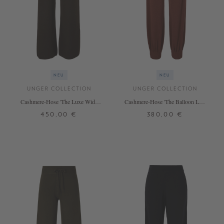
NEU
NEU
UNGER COLLECTION
UNGER COLLECTION
Cashmere-Hose 'The Luxe Wide
Cashmere-Hose 'The Balloon Leg'
Leg' Espresso
Terea
450,00 €
380,00 €
S
M
L
S
M
L
+ WEITERE FARBEN
+ WEITERE FARBEN