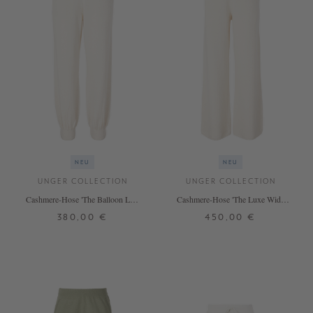
NEU
NEU
UNGER COLLECTION
UNGER COLLECTION
Cashmere-Hose 'The Balloon Leg'
Cashmere-Hose 'The Luxe Wide
Vanilla
Leg' Vanilla
380,00 €
450,00 €
S
M
L
S
M
L
+ WEITERE FARBEN
+ WEITERE FARBEN