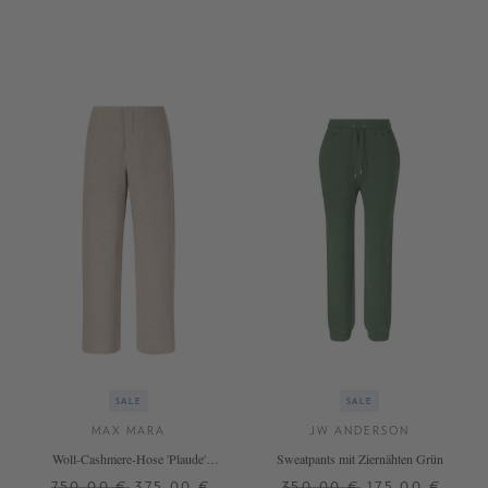
XS
L
XL
L
XL
XXL
+ WEITERE FARBEN
SALE
SALE
MAX MARA
JW ANDERSON
Woll-Cashmere-Hose 'Plaude'
Sweatpants mit Ziernähten Grün
Beige
750,00 €
375,00 €
350,00 €
175,00 €