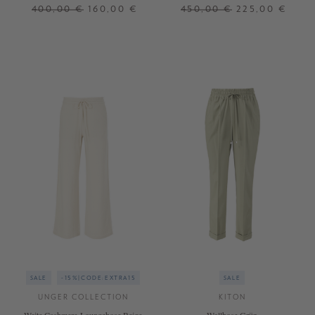
Bordeaux
400,00 €
160,00 €
450,00 €
225,00 €
S
M
XL
+ WEITERE FARBEN
SALE
-15%|CODE:EXTRA15
SALE
UNGER COLLECTION
KITON