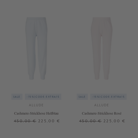
SALE
-15%|CODE:EXTRA15
SALE
-15%|CODE:EXTRA15
ALLUDE
ALLUDE
Cashmere-Strickhose Hellblau
Cashmere-Strickhose Rosé
450,00 €
225,00 €
450,00 €
225,00 €
XS
M
L
XL
XS
S
M
L
XL
+ WEITERE FARBEN
+ WEITERE FARBEN