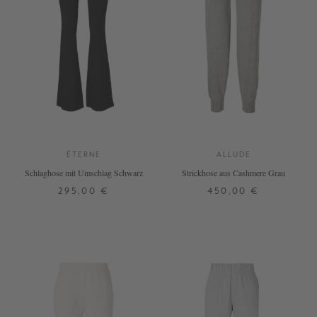
ÉTERNE
ALLUDE
Schlaghose mit Umschlag Schwarz
Strickhose aus Cashmere Grau
295,00 €
450,00 €
XS
S
M
L
XS
S
M
L
XL
+ WEITERE FARBEN