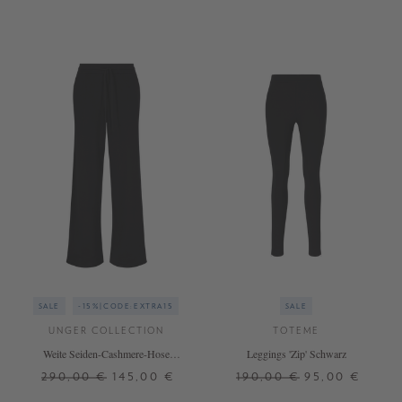
+ WEITERE FARBEN
SALE
-15%|CODE:EXTRA15
SALE
UNGER COLLECTION
TOTEME
Weite Seiden-Cashmere-Hose
Leggings 'Zip' Schwarz
Black
290,00 €
145,00 €
190,00 €
95,00 €