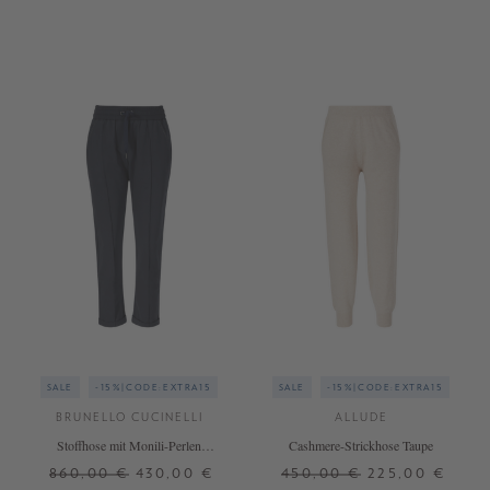
S
M
L
XS
S
XL
+ WEITERE FARBEN
SALE
-15%|CODE:EXTRA15
SALE
-15%|CODE:EXTRA15
BRUNELLO CUCINELLI
ALLUDE
Stoffhose mit Monili-Perlen
Cashmere-Strickhose Taupe
Marineblau
860,00 €
430,00 €
450,00 €
225,00 €