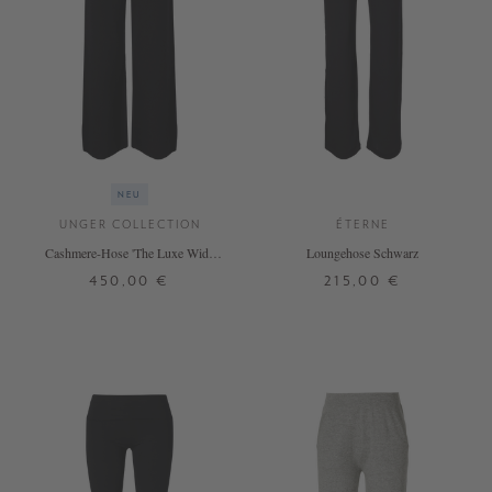
NEU
UNGER COLLECTION
ÉTERNE
Cashmere-Hose 'The Luxe Wide
Loungehose Schwarz
Leg' Black
450,00 €
215,00 €
S
M
L
XS
S
M
L
XL
+ WEITERE FARBEN
+ WEITERE FARBEN