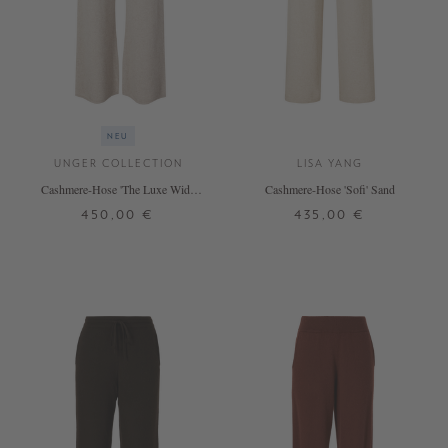
NEU
UNGER COLLECTION
LISA YANG
Cashmere-Hose 'The Luxe Wide
Cashmere-Hose 'Sofi' Sand
Leg' Hazel Melange
450,00 €
435,00 €
S
M
L
0
1
2
+ WEITERE FARBEN
+ WEITERE FARBEN