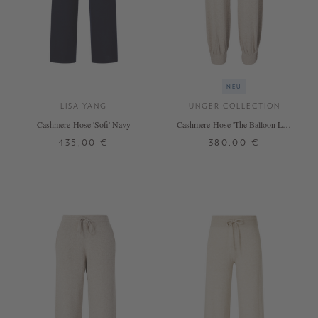
NEU
LISA YANG
UNGER COLLECTION
Cashmere-Hose 'Sofi' Navy
Cashmere-Hose 'The Balloon Leg'
Hazel Melange
435,00 €
380,00 €
0
1
2
S
M
L
+ WEITERE FARBEN
+ WEITERE FARBEN