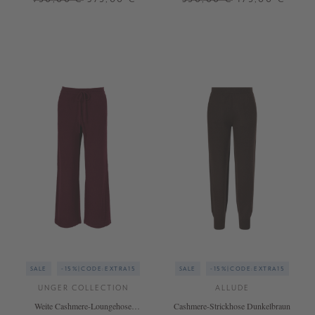
M
XS
M
L
SALE
-15%|CODE:EXTRA15
SALE
-15%|CODE:EXTRA15
UNGER COLLECTION
ALLUDE
Weite Cashmere-Loungehose
Cashmere-Strickhose Dunkelbraun