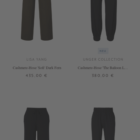
NEU
LISA YANG
UNGER COLLECTION
Cashmere-Hose 'Sofi' Dark Fern
Cashmere-Hose 'The Balloon Leg'
Black
435,00 €
380,00 €
1
2
S
M
L
+ WEITERE FARBEN
+ WEITERE FARBEN