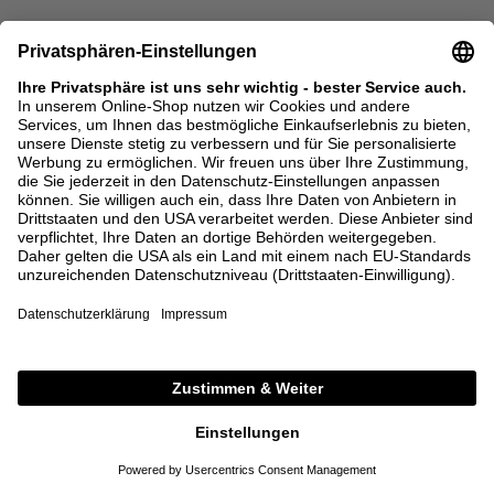
SALE
SALE
SA SU PHI
MAISON KITSUNÉ
Jogger 'Valentina' Crème
Baumwoll-Sweatpants 'Tricolor
Fox' Grau
895,00 €
358,00 €
160,00 €
64,00 €
32
34
S