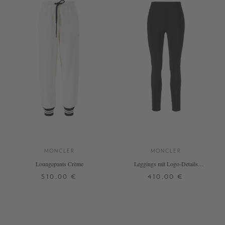
MONCLER
MONCLER
Loungepants Crème
Leggings mit Logo-Details
Schwarz
510,00 €
410,00 €
S
XS
S