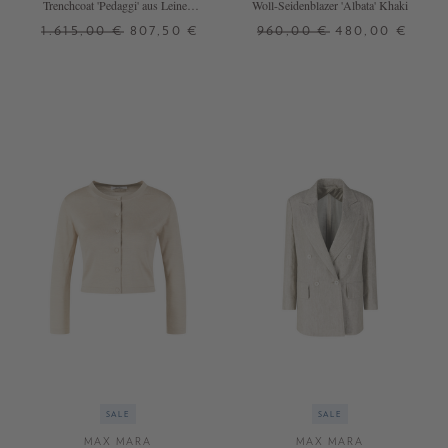
Trenchcoat 'Pedaggi' aus Leinen
Woll-Seidenblazer 'Albata' Khaki
Beige
1.615,00 €
807,50 €
960,00 €
480,00 €
34
38
34
36
SALE
SALE
MAX MARA
MAX MARA