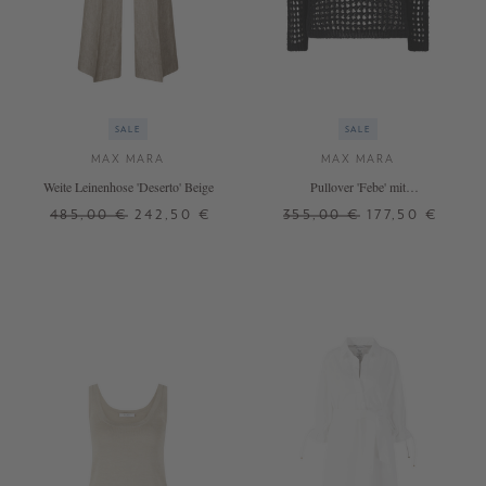
SALE
SALE
MAX MARA
MAX MARA
Weite Leinenhose 'Deserto' Beige
Pullover 'Febe' mit
Lochstrickmuster Schwarz
485,00 €
242,50 €
355,00 €
177,50 €
36
38
XS
M
+ WEITERE FARBEN