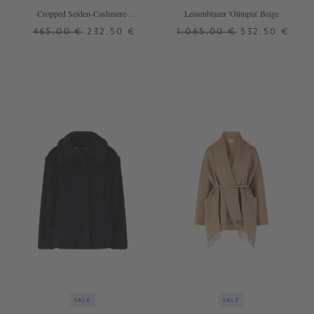
Cropped Seiden-Cashmere-
Leinenblazer 'Olimpia' Beige
Strickjacke 'Brobcio' Beige
465,00 €
232,50 €
1.065,00 €
532,50 €
XS
38
40
+ WEITERE FARBEN
SALE
SALE