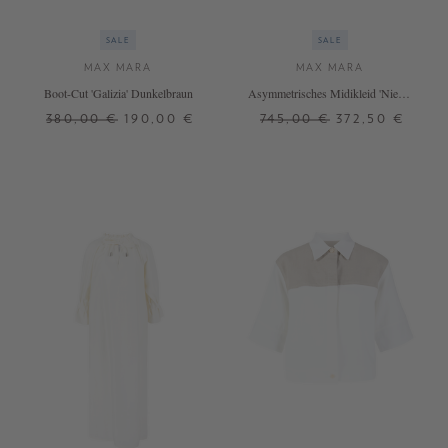
SALE
SALE
MAX MARA
MAX MARA
Boot-Cut 'Galizia' Dunkelbraun
Asymmetrisches Midikleid 'Nievo'
mit Cutout Beige
380,00 €
190,00 €
745,00 €
372,50 €
38
40
38