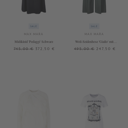
SALE
SALE
MAX MARA
MAX MARA
Midikleid 'Pedaggi' Schwarz
Woll-Seidenhose 'Giallo' mit
Bundfalten Khaki
745,00 €
372,50 €
495,00 €
247,50 €
34
36
38
40
34
36
38