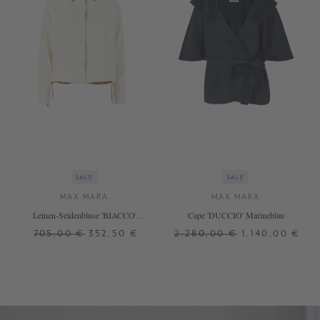
SALE
SALE
MAX MARA
MAX MARA
Leinen-Seidenbluse 'BIACCO'
Cape 'DUCCIO' Marineblau
Crème
705,00 €
352,50 €
2.280,00 €
1.140,00 €
34
36
38
40
S
M