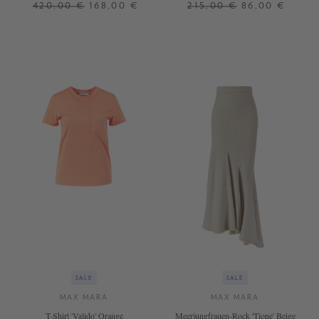
420,00 €
168,00 €
215,00 €
86,00 €
38
XS
SALE
SALE
MAX MARA
MAX MARA
T-Shirt 'Valido' Orange
Meerjungfrauen-Rock 'Tione' Beige