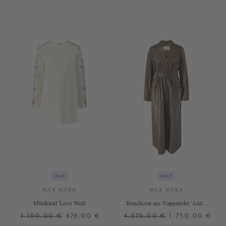
SALE
SALE
MAX MARA
MAX MARA
MInikleid 'Leva' Weiß
Trenchcoat aus Nappaleder 'Aiello'
Braun
1.190,00 €
476,00 €
4.375,00 €
1.750,00 €