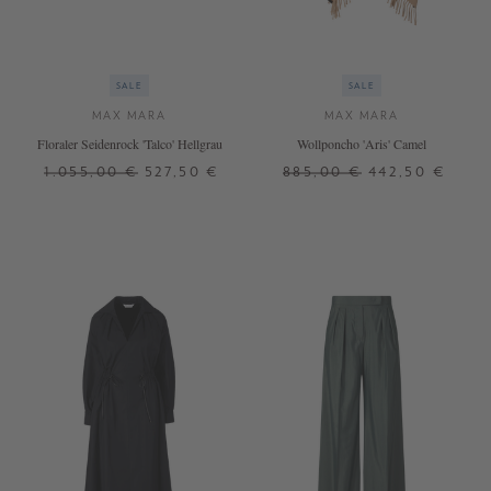
SALE
SALE
MAX MARA
MAX MARA
Floraler Seidenrock 'Talco' Hellgrau
Wollponcho 'Aris' Camel
1.055,00 €
527,50 €
885,00 €
442,50 €
34
ONE SIZE