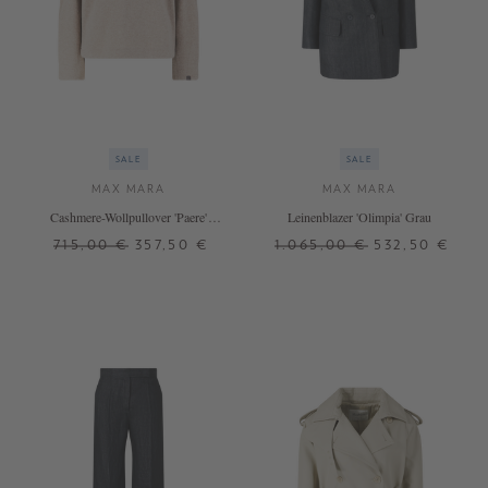
SALE
SALE
MAX MARA
MAX MARA
Cashmere-Wollpullover 'Paere'
Leinenblazer 'Olimpia' Grau
Beige
715,00 €
357,50 €
1.065,00 €
532,50 €
S
M
L
34
36
+ WEITERE FARBEN