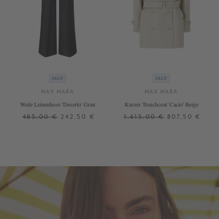
SALE
SALE
MAX MARA
MAX MARA
Weite Leinenhose 'Deserto' Grau
Kurzer Trenchcoat 'Cacio' Beige
485,00 €
242,50 €
1.615,00 €
807,50 €
34
36
34
36
+ WEITERE FARBEN