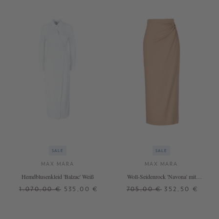
SALE
SALE
MAX MARA
MAX MARA
Hemdblusenkleid 'Balzac' Weiß
Woll-Seidenrock 'Navona' mit
Cutout-Detail Braun
1.070,00 €
535,00 €
705,00 €
352,50 €
38
40