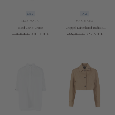
SALE
SALE
MAX MARA
MAX MARA
Kleid 'JENE' Crème
Cropped Leinenhemd 'Radioso'
Weiß
810,00 €
405,00 €
745,00 €
372,50 €
34
36
36