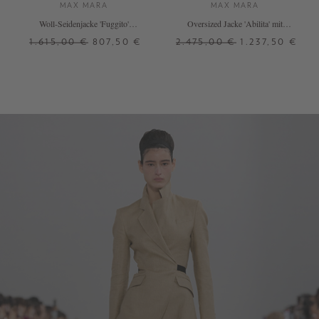
MAX MARA
MAX MARA
Woll-Seidenjacke 'Fuggito'
Oversized Jacke 'Abilita' mit
Marineblau
Fransen Beige
1.615,00 €
807,50 €
2.475,00 €
1.237,50 €
32
34
38
40