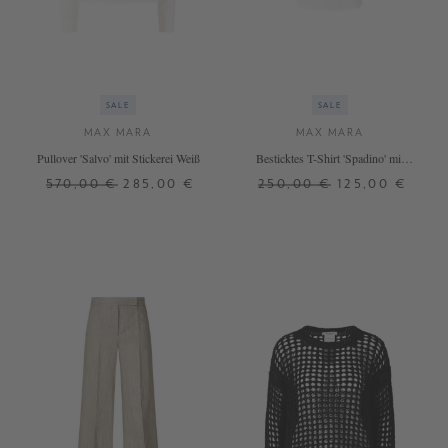
SALE
SALE
MAX MARA
MAX MARA
Pullover 'Salvo' mit Stickerei Weiß
Besticktes T-Shirt 'Spadino' mit
Aufnäher Weiß
570,00 €
285,00 €
250,00 €
125,00 €
XS
S
M
L
XS
S
M
L
+ WEITERE FARBEN