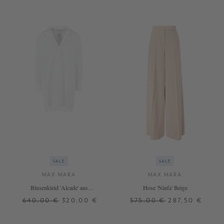
SALE
SALE
MAX MARA
MAX MARA
Blusenkleid 'Alcade' aus
Hose 'Ninfa' Beige
Baumwolle Weiß
640,00 €
320,00 €
575,00 €
287,50 €
34
36
40
36