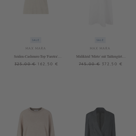
SALE
SALE
MAX MARA
MAX MARA
Seiden-Cashmere-Top 'Faretra'
Midikleid 'Mirto' mit Taillengürtel
Beige
Weiß
325,00 €
162,50 €
745,00 €
372,50 €
XS
S
M
36