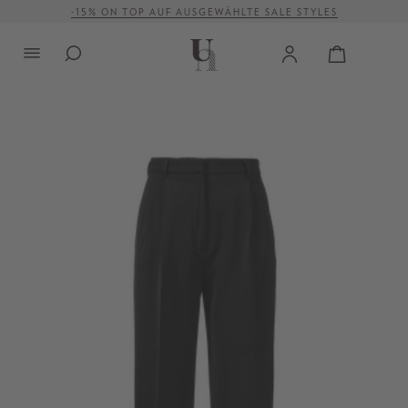
-15% ON TOP AUF AUSGEWÄHLTE SALE STYLES
alt springen
VERSANDKOSTENFREI AB 500 €