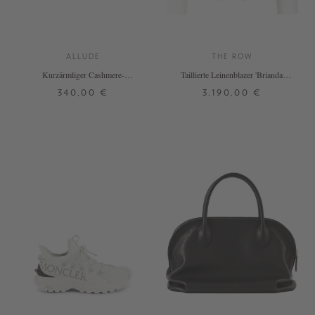
ALLUDE
THE ROW
Kurzärmliger Cashmere-
Taillierte Leinenblazer 'Brianda'
Rundhalspullover Weiß
Weiß
340,00 €
3.190,00 €
XS
S
M
L
XL
XXL
38
+ WEITERE FARBEN
DETAILS
DETAILS