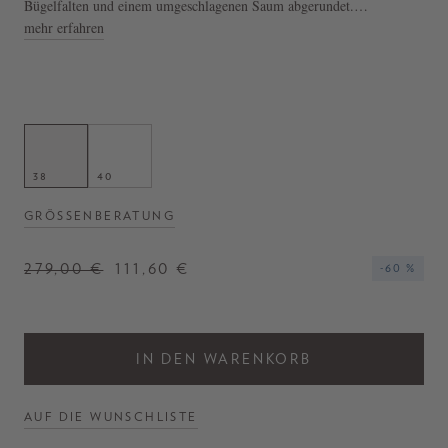
Bügelfalten und einem umgeschlagenen Saum abgerundet.
mehr erfahren
- Stoffhose 'Chopin' in Anthrazit
- Weite & Verkürzte Silhouette
- Bügelfalten
- Umgeschlagener Saum
38
40
GRÖSSENBERATUNG
279,00 €
111,60 €
-60 %
IN DEN WARENKORB
AUF DIE WUNSCHLISTE