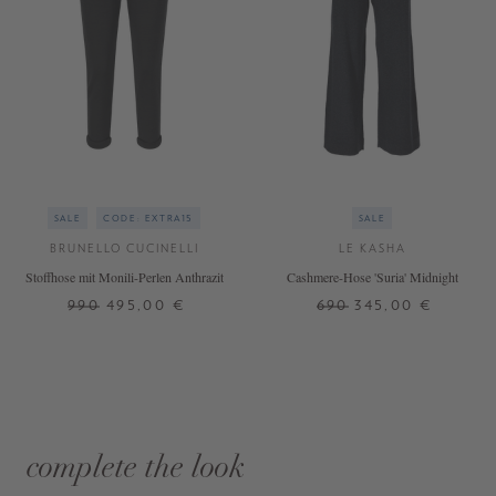
SALE
CODE: EXTRA15
SALE
BRUNELLO CUCINELLI
LE KASHA
Stoffhose mit Monili-Perlen Anthrazit
Cashmere-Hose 'Suria' Midnight
990
495,00 €
690
345,00 €
complete the look