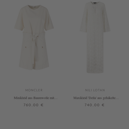
MONCLER
NILI LOTAN
Minikleid aus Baumwolle mit
Maxikleid 'Della' aus gehäkelter
Gürtel Crème
Baumwolle Crème
760,00 €
740,00 €
S
M
L
S
M
L
XL
+ WEITERE FARBEN