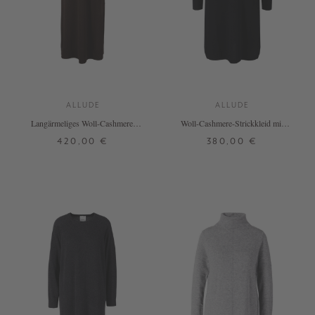
ALLUDE
ALLUDE
Langärmeliges Woll-Cashmere-
Woll-Cashmere-Strickkleid mit
Strickkleid Dunkelbraun
Stehkragen Schwarz
420,00 €
380,00 €
XS
S
M
L
XS
S
M
L
XL
+ WEITERE FARBEN
+ WEITERE FARBEN