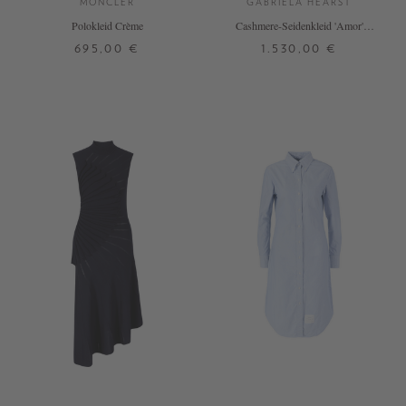
MONCLER
GABRIELA HEARST
Polokleid Crème
Cashmere-Seidenkleid 'Amor'
Marineblau
695,00 €
1.530,00 €
S
M
L
M