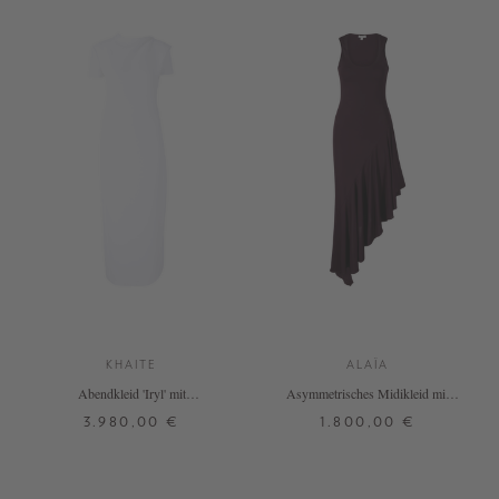
KHAITE
ALAÏA
Abendkleid 'Iryl' mit
Asymmetrisches Midikleid mit
Rückenausschnitt Weiß
Rüschen Bordeaux
3.980,00 €
1.800,00 €
32
34
38