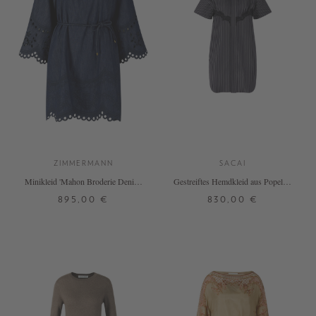
ZIMMERMANN
SACAI
Minikleid 'Mahon Broderie Denim'
Gestreiftes Hemdkleid aus Popeline
Marineblau
Marineblau
895,00 €
830,00 €
4
2
3
4