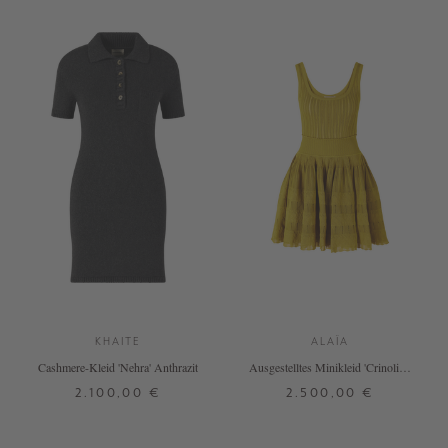
KHAITE
ALAÏA
Cashmere-Kleid 'Nehra' Anthrazit
Ausgestelltes Minikleid 'Crinoline'
Grün
2.100,00 €
2.500,00 €
XS
S
M
L
38