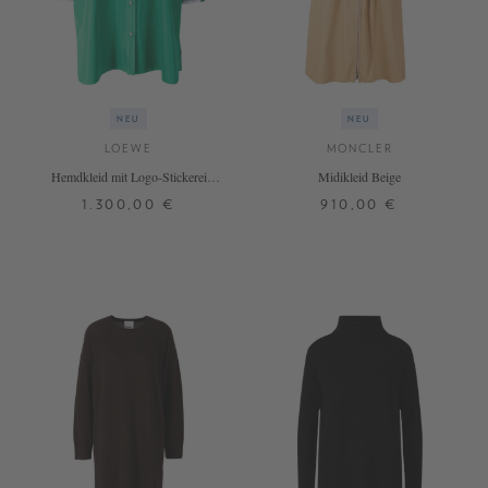
NEU
NEU
LOEWE
MONCLER
Hemdkleid mit Logo-Stickerei
Midikleid Beige
Grün
1.300,00 €
910,00 €
32
34
36
34
36
38