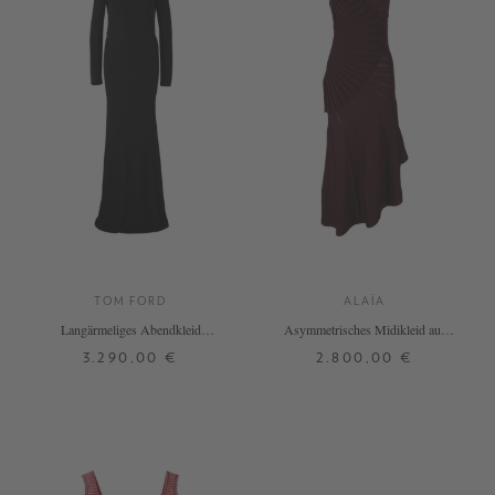
TOM FORD
ALAÏA
Langärmeliges Abendkleid
Asymmetrisches Midikleid aus
Schwarz
Wolle Bordeaux
3.290,00 €
2.800,00 €
32
34
36
38
+ WEITERE FARBEN