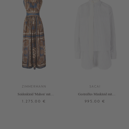
ZIMMERMANN
SACAI
Seidenkleid 'Mahon' mit
Gestreiftes Minikleid mit
Paisleymuster Multi
Schaldetails Weiß
1.275,00 €
995,00 €
1
3
4
1
2
3
4