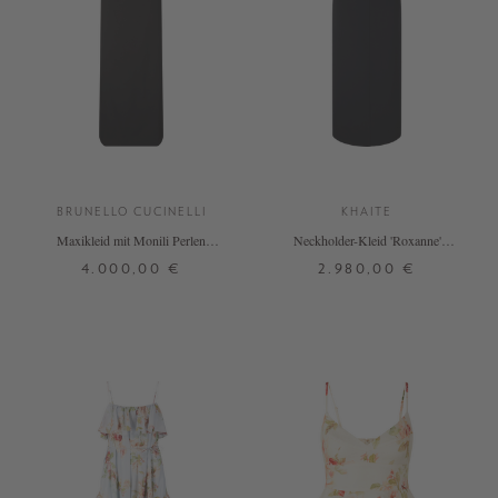
BRUNELLO CUCINELLI
KHAITE
Maxikleid mit Monili Perlen
Neckholder-Kleid 'Roxanne'
Schwarz
Schwarz
4.000,00 €
2.980,00 €
S
M
L
34
36