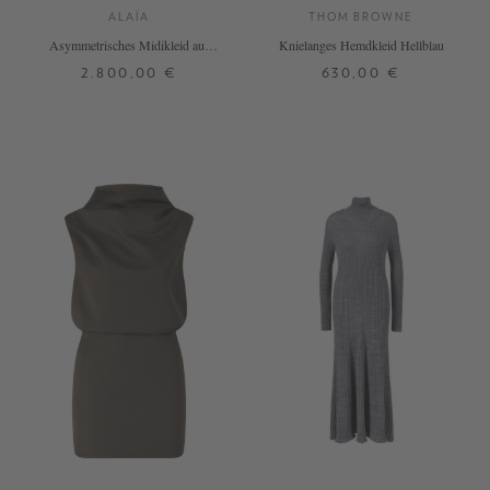
ALAÏA
THOM BROWNE
Asymmetrisches Midikleid aus
Knielanges Hemdkleid Hellblau
Wolle Marineblau
2.800,00 €
630,00 €
36
38
34
40
+ WEITERE FARBEN