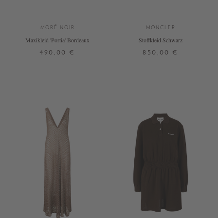
MORÉ NOIR
MONCLER
Maxikleid 'Portia' Bordeaux
Stoffkleid Schwarz
490,00 €
850,00 €
XS
S
L