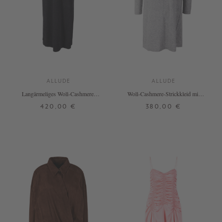
ALLUDE
ALLUDE
Langärmeliges Woll-Cashmere-
Woll-Cashmere-Strickkleid mit
Strickkleid Anthrazit
Stehkragen Grau
420,00 €
380,00 €
XS
S
M
L
XS
S
M
L
XL
+ WEITERE FARBEN
+ WEITERE FARBEN