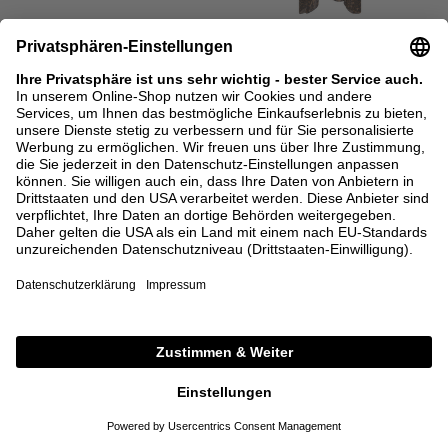
SALE
CODE: EXTRA15
SALE
UNGER COLLECTION X
NILI LOTAN
ROBERT FRIEDMAN
Seidenkaftan 'Erica' aus bedrucktem
Midikleid 'The Poplin' Weiß
Chiffon Braun
870,00 €
435,00 €
340,00 €
170,00 €
XS/S
M/L
S
M
L
+ WEITERE FARBEN