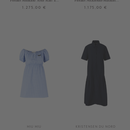
Florales Midikleid 'Aster Scarf' aus
Florales Neckholder-Maxikleid
Seide Multi
'Roselight' aus Seide Multi
1.275,00 €
1.175,00 €
3
3
MIU MIU
KRISTENSEN DU NORD