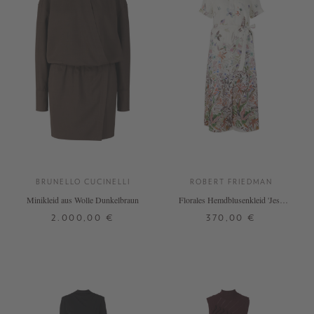
BRUNELLO CUCINELLI
ROBERT FRIEDMAN
Minikleid aus Wolle Dunkelbraun
Florales Hemdblusenkleid 'Jesy
Flower' aus Leinen Multi
2.000,00 €
370,00 €
S
M
L
L