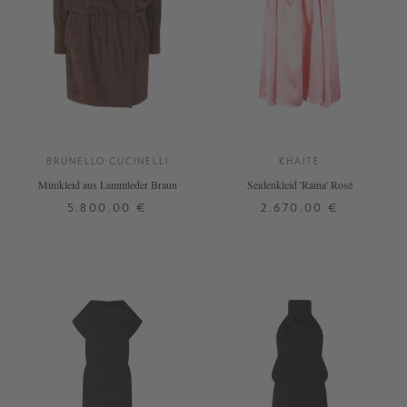
BRUNELLO CUCINELLI
KHAITE
Minikleid aus Lammleder Braun
Seidenkleid 'Raina' Rosé
5.800,00 €
2.670,00 €
34
36
38
S