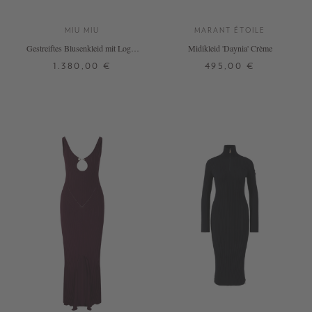
MIU MIU
MARANT ÉTOILE
Gestreiftes Blusenkleid mit Logo-
Midikleid 'Daynia' Crème
Stickerei Blau
1.380,00 €
495,00 €
36
38
34
36