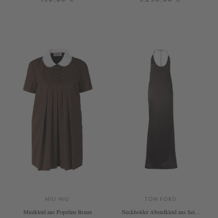
32
38
S
L
MIU MIU
TOM FORD
Minikleid aus Popeline Braun
Neckholder Abendkleid aus Seide