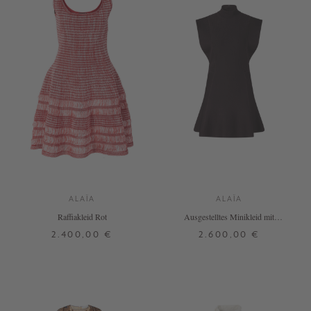
ALAÏA
ALAÏA
Raffiakleid Rot
Ausgestelltes Minikleid mit
Flügelärmel Violett
2.400,00 €
2.600,00 €
36
38