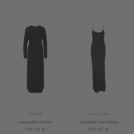
S
M
L
XL
34
38
+ WEITERE FARBEN
TOTEME
NILI LOTAN
Lamgarmkleid Schwarz
Seidenkleid 'Cami' Schwarz
710,00 €
795,00 €