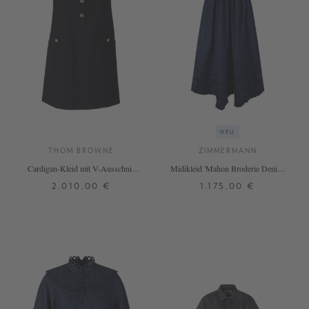
NEU
THOM BROWNE
ZIMMERMANN
Cardigan-Kleid mit V-Ausschnitt
Midikleid 'Mahon Broderie Denim'
aus Hopsack-Gewebe Marineblau
Marineblau
2.010,00 €
1.175,00 €
34
36
38
2