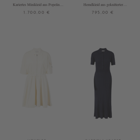
Kariertes Minikleid aus Popeline
Hemdkleid aus geknitterter
Hellblau
Baumwolle Marineblau
1.700,00 €
795,00 €
32
34
3