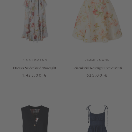
ZIMMERMANN
ZIMMERMANN
Florales Seidenkleid 'Roselight'
Leinenkleid 'Roselight Picnic' Multi
Multi
1.425,00 €
625,00 €
0
1
2
3
0
1
2
3