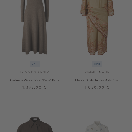
NEU
NEU
IRIS VON ARNIM
ZIMMERMANN
Cashmere-Seidenkleid 'Rona' Taupe
Florale Seidentunika 'Aster‘ mit
Taillenband Multi
1.395,00 €
1.050,00 €
S
M
2