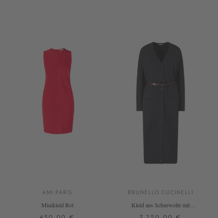
34
36
38
40
XS
M
L
AMI PARIS
BRUNELLO CUCINELLI
Minikleid Rot
Kleid aus Schurwolle mit
Ledergürtel in Anthrazit
450,00 €
3.250,00 €