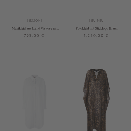
MISSONI
MIU MIU
Maxikleid aus Lamé-Viskose mit
Polokleid mit Sticklogo Braun
V-Ausschnitt Braun
795,00 €
1.250,00 €
38
32