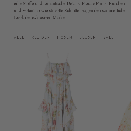
edle Stoffe und romantische Details. Florale Prints, Rüschen
und Volants sowie stilvolle Schnitte prägen den sommerlichen
NOW
Look der exklusiven Marke.
LIVE:
UNGER
COLLECTION
ALLE
KLEIDER
HOSEN
BLUSEN
SALE
F/W
26