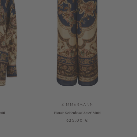
ZIMMERMANN
ulti
Florale Seidenhose 'Aster' Multi
625,00 €
1
2