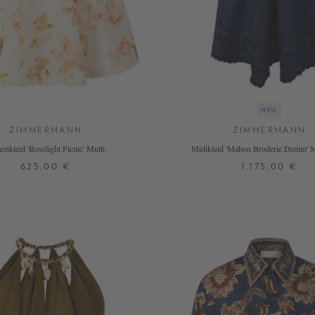
NEU
ZIMMERMANN
ZIMMERMANN
enkleid 'Roselight Picnic' Multi
Midikleid 'Mahon Broderie Denim' M
625,00 €
1.175,00 €
0
1
2
3
2