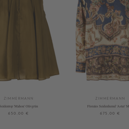
ZIMMERMANN
ZIMMERMANN
Seidentop 'Mahon' Olivgrün
Florales Seidenhemd 'Aster' M
650,00 €
675,00 €
0
3
1
2
3