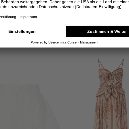
ZIMMERMANN
ZIMMERMANN
 'Aster' mit Paisley-Blumenprint Multi
Besticktes Hemd 'Mahon' Oliv
850,00 €
795,00 €
2
4
2