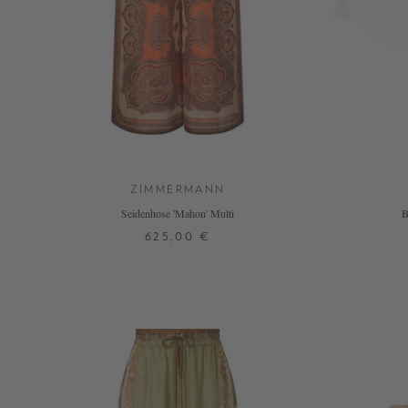
ZIMMERMANN
Seidenhose 'Mahon' Multi
B
625,00 €
0
2
4