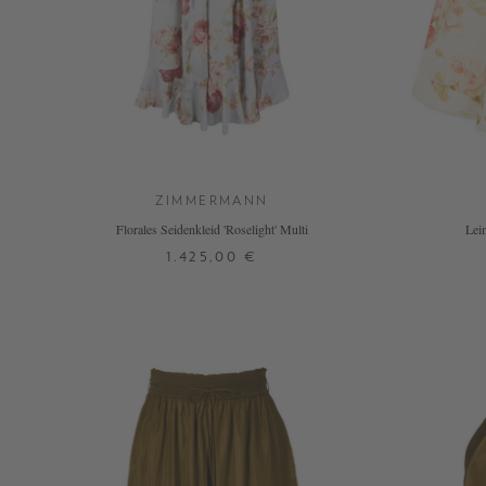
ZIMMERMANN
Florales Seidenkleid 'Roselight' Multi
Lein
1.425,00 €
0
1
2
3