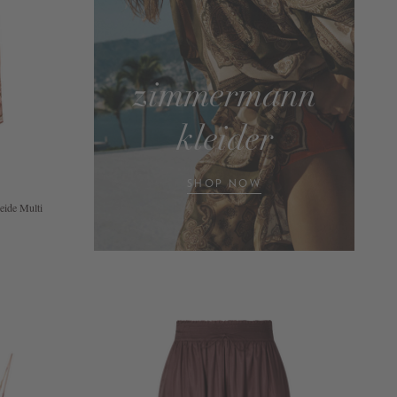
zimmermann
kleider
SHOP NOW
Seide Multi