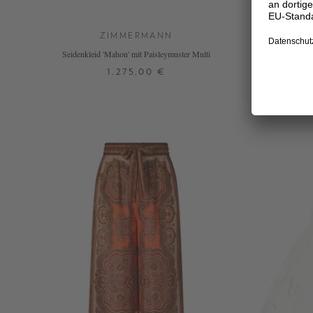
ZIMMERMANN
Seidenkleid 'Mahon' mit Paisleymuster Multi
Seidenbluse
1.275,00 €
1
3
4