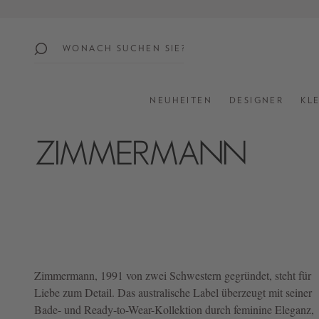
springen
Zur Hauptnavigation springen
beliebte
themen
NEUHEITEN
DESIGNER
KL
SUMMER
SALE:
UP
TO
60%
OFF
SHOP
ALL
Zimmermann
, 1991 von zwei Schwestern gegründet, steht für
NEW
Liebe zum Detail. Das australische Label überzeugt mit seiner
IN
Bade- und Ready-to-Wear-Kollektion durch feminine Eleganz,
STYLES