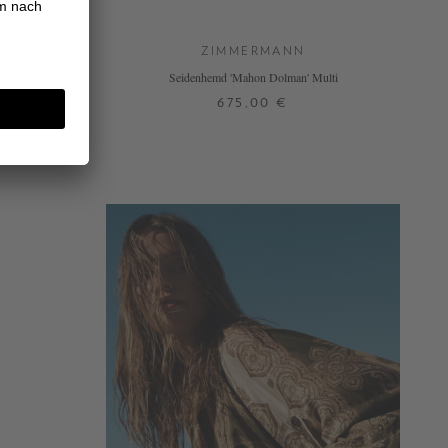
ZIMMERMANN
grün
Seidenhemd 'Mahon Dolman' Multi
675,00 €
1
2
3