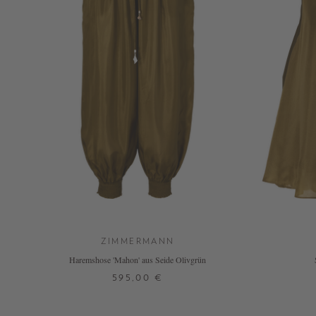
ZIMMERMANN
Haremshose 'Mahon' aus Seide Olivgrün
595,00 €
0
1
2
3