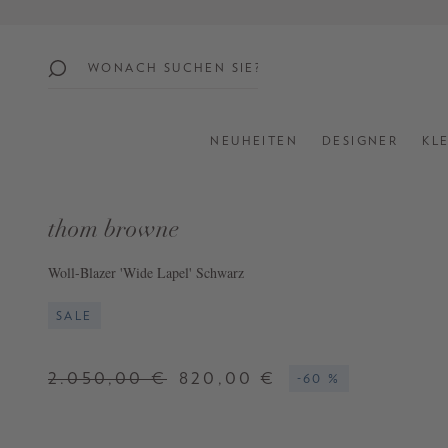
springen
Zur Hauptnavigation springen
beliebte
themen
NEUHEITEN
DESIGNER
KL
SUMMER
SALE:
UP
thom browne
TO
60%
Woll-Blazer 'Wide Lapel' Schwarz
OFF
SALE
SHOP
ALL
2.050,00 €
820,00 €
-60 %
NEW
IN
STYLES