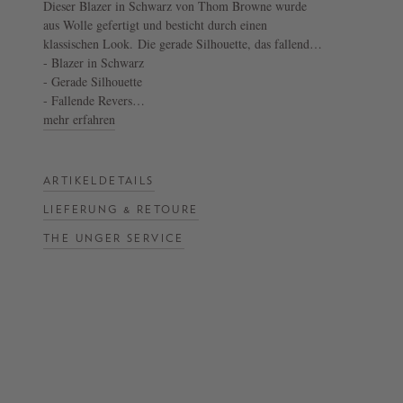
Dieser Blazer in Schwarz von Thom Browne wurde
aus Wolle gefertigt und besticht durch einen
NOW
klassischen Look. Die gerade Silhouette, das fallende
LIVE:
Revers und eine Paspeltasche sowie zwei Pattentaschen
- Blazer in Schwarz
akzentuieren das Design. Die markentypische Schlaufe
- Gerade Silhouette
UNGER
am Rücken und das gestreifte seidene Futter verleihen
- Fallende Revers
COLLECTION
dem Look einen maritimen Touch.
- Gestreiftes seidenes Innenfutter
mehr erfahren
F/W
- Paspeltasche
26
- Zwei Pattentaschen
ARTIKELDETAILS
LIEFERUNG & RETOURE
THE UNGER SERVICE