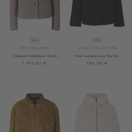
NEU
NEU
IRIS VON ARNIM
UNGER COLLECTION
Cashmere-Seidenblazer 'Davita'
Woll-Cashmere-Jacke 'The One'
Taupe/Alabaster
Black
1.495,00 €
580,00 €
S
M
L
XL
XS
S
M
L
+ WEITERE FARBEN
+ WEITERE FARBEN