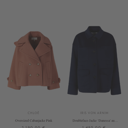
32
34
36
38
1
2
3
4
+ WEITERE FARBEN
CHLOÉ
IRIS VON ARNIM
Oversized Cabanjacke Pink
Doubleface-Jacke ‘Danessa' aus
Wolle und Cashmere Ocean
2.190,00 €
1.495,00 €