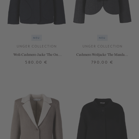
NEU
NEU
UNGER COLLECTION
UNGER COLLECTION
Woll-Cashmere-Jacke 'The One'
Cashmere-Wolljacke 'The Mandarin
Blue Melange
Jacket' mit Fischgrätenmuster Grey
580,00 €
790,00 €
Herringbone
XS
S
M
L
S
M
L
+ WEITERE FARBEN