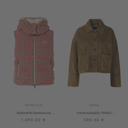
MONCLER
ARMA
Hahnentritt-Daunenweste
Velourslederjacke 'IMMA'
'Niverolle' aus Wolle Multi
Olivgrün
1.690,00 €
590,00 €