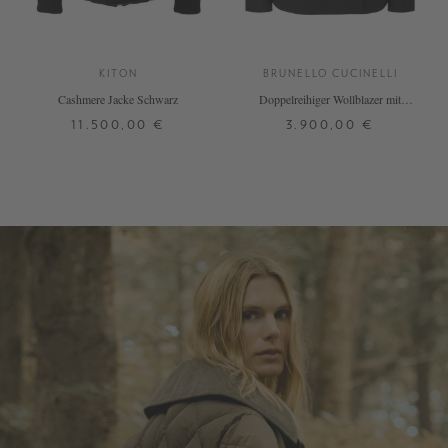
KITON
BRUNELLO CUCINELLI
Cashmere Jacke Schwarz
Doppelreihiger Wollblazer mit
Monili-Perlen Schwarz
11.500,00 €
3.900,00 €
36
38
36
38
40