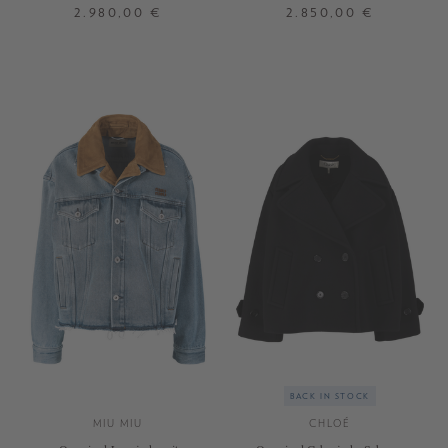
2.980,00 €
2.850,00 €
32
34
36
38
34
36
38
BACK IN STOCK
MIU MIU
CHLOÉ