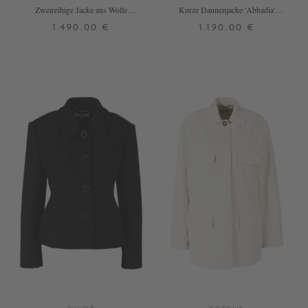
Zweireihige Jacke aus Wolle
Kurze Daunenjacke 'Abbadia'
Schwarz
Schwarz
1.490,00 €
1.190,00 €
1
2
3
0
1
2
3
4