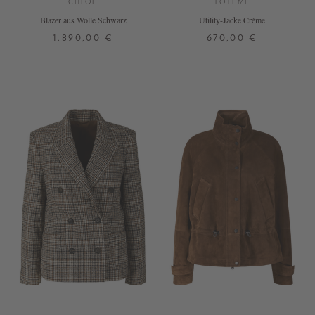
CHLOÉ
TOTEME
Blazer aus Wolle Schwarz
Utility-Jacke Crème
1.890,00 €
670,00 €
36
38
40
32
34
36