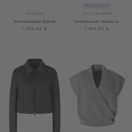
BACK IN STOCK
MONCLER
IRIS VON ARNIM
Kurze Daunenjacke 'Igelhood'
Doubleface-Jacke ‘Danessa' aus
Beige
Wolle und Cashmere Kitt
1.250,00 €
1.495,00 €
1
2
3
4
34
36
38
40
+ WEITERE FARBEN