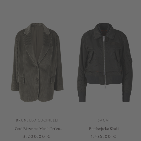
1
2
3
34
36
38
40
42
44
+ WEITERE FARBEN
BRUNELLO CUCINELLI
SACAI
Cord Blazer mit Monili Perlen
Bomberjacke Khaki
Olivgrün
3.200,00 €
1.435,00 €