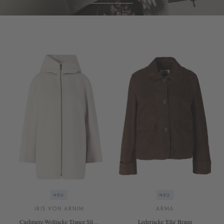
NEU
NEU
IRIS VON ARNIM
ARMA
Cashmere-Wolljacke 'Dance Slim'
Lederjacke 'Ella' Braun