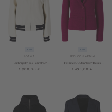
NEU
NEU
LOEWE
IRIS VON ARNIM
Bomberjacke aus Lammleder
Cashmere-Seidenblazer 'Davita'
Crème
Rubin
3.900,00 €
1.495,00 €
36
S
M
L
XL
+ WEITERE FARBEN