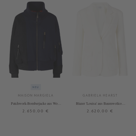
NEU
MAISON MARGIELA
GABRIELA HEARST
Patchwork-Bomberjacke aus Wolle
Blazer 'Louisa' aus Baumwollcord
Marineblau/Dunkelgrau
Weiß
2.650,00 €
2.620,00 €
32
34
36
34
36
38