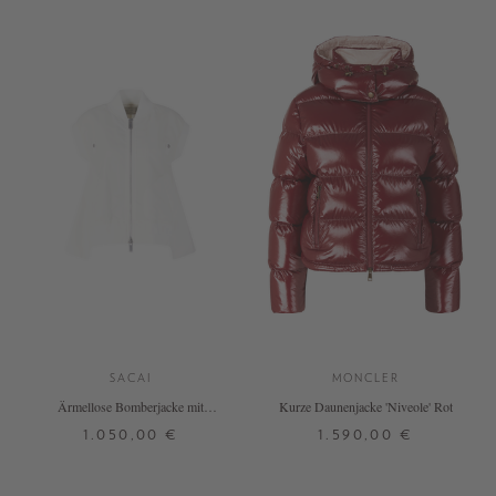
SACAI
MONCLER
Ärmellose Bomberjacke mit
Kurze Daunenjacke 'Niveole' Rot
Wolldetails Weiß
1.050,00 €
1.590,00 €
1
2
3
1
2
3