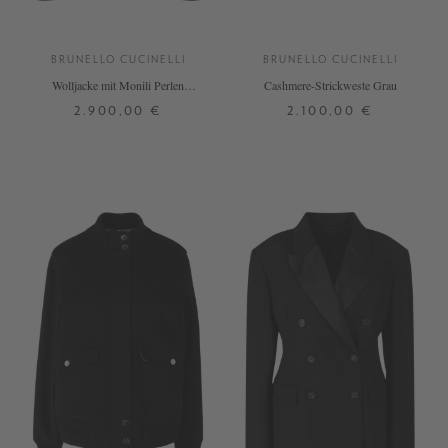
BRUNELLO CUCINELLI
BRUNELLO CUCINELLI
Wolljacke mit Monili Perlen
Cashmere-Strickweste Grau
Anthrazit
2.900,00 €
2.100,00 €
34
36
38
XS
S
M
L