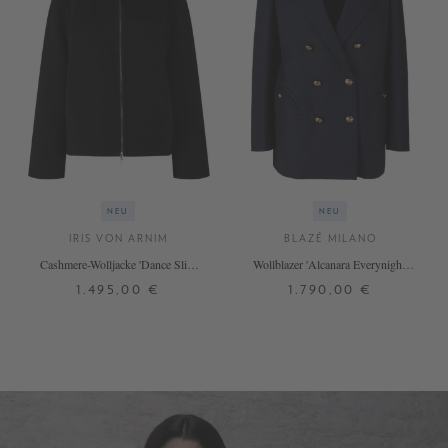
NEU
NEU
IRIS VON ARNIM
BLAZÉ MILANO
Cashmere-Wolljacke 'Dance Slim
Wollblazer 'Alcanara Everynight'
Short' Nero
Marineblau
1.495,00 €
1.790,00 €
XS/S
M/L
XL
00
0
1
2
3
+ WEITERE FARBEN