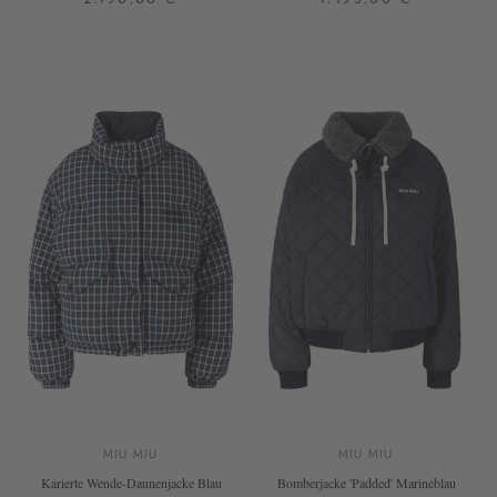
32
36
38
34
36
38
40
42
+ WEITERE FARBEN
MIU MIU
MIU MIU
Karierte Wende-Daunenjacke Blau
Bomberjacke 'Padded' Marineblau