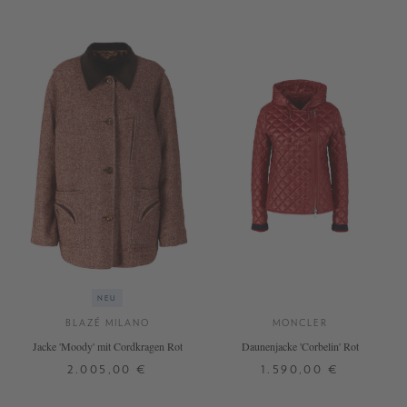
NEU
BLAZÉ MILANO
MONCLER
Jacke 'Moody' mit Cordkragen Rot
Daunenjacke 'Corbelin' Rot
2.005,00 €
1.590,00 €
0
1
2
2