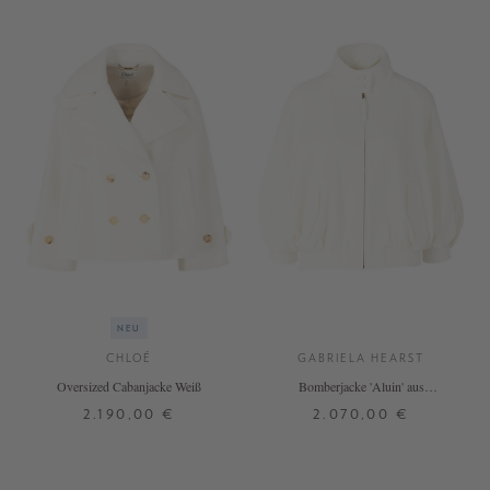
NEU
CHLOÉ
GABRIELA HEARST
Oversized Cabanjacke Weiß
Bomberjacke 'Aluin' aus
Schurwolle Weiß
2.190,00 €
2.070,00 €
32
34
36
40
32
34
36
38
+ WEITERE FARBEN