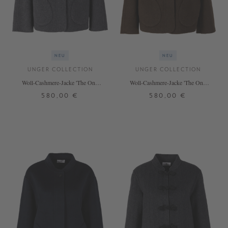
NEU
NEU
UNGER COLLECTION
UNGER COLLECTION
Woll-Cashmere-Jacke 'The One'
Woll-Cashmere-Jacke 'The One'
Grey Melange
Brown Melange
580,00 €
580,00 €
XS
S
M
L
XS
S
M
L
+ WEITERE FARBEN
+ WEITERE FARBEN