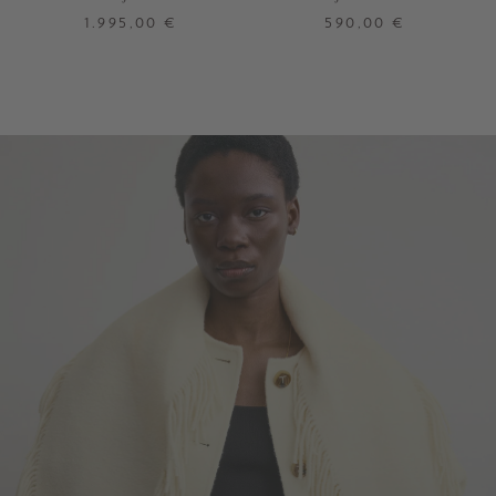
Alabaster
1.995,00 €
590,00 €
XS/S
M/L
34
36
38
40
42
44