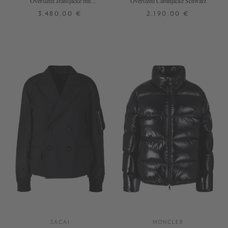
Oversized Jeansjacke mit
Oversized Cabanjacke Schwarz
Lederkragen Blau
3.480,00 €
2.190,00 €
30
32
34
32
34
36
38
40
+ WEITERE FARBEN
SACAI
MONCLER