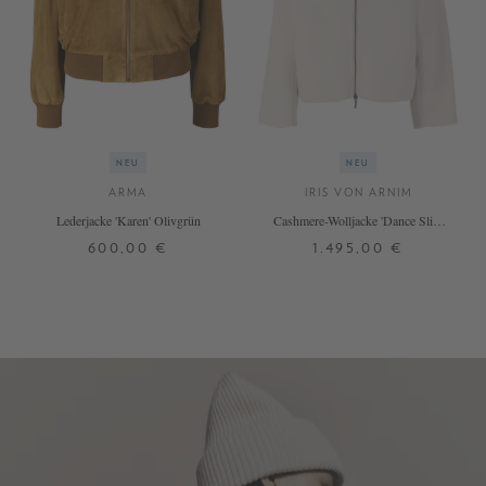
NEU
NEU
ARMA
IRIS VON ARNIM
Lederjacke 'Karen' Olivgrün
Cashmere-Wolljacke 'Dance Slim
Short' Alabaster
600,00 €
1.495,00 €
34
36
38
40
42
XS/S
M/L
XL
+ WEITERE FARBEN