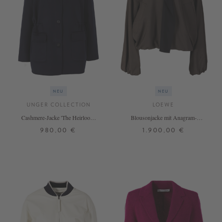
NEU
NEU
UNGER COLLECTION
LOEWE
Cashmere-Jacke 'The Heirloom'
Blousonjacke mit Anagram-
Midnight
Stickerei Braun
980,00 €
1.900,00 €
S
M
L
32
34
36
38