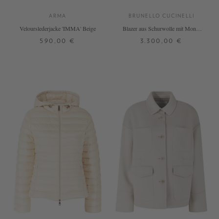
ARMA
BRUNELLO CUCINELLI
Velourslederjacke 'IMMA' Beige
Blazer aus Schurwolle mit Monili
Perlen Beige
590,00 €
3.300,00 €
34
36
38
40
42
44
34
36
38
40
42
+ WEITERE FARBEN