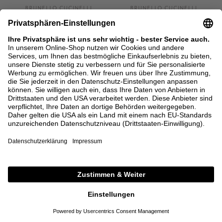
BRUNELLO CUCINELLI
BRUNELLO CUCINELLI
Blazer in Prince-of-Wales-Karo
Lammveloursleder-Blousonjacke
Multi
mit Monili-Perlen Braun
3.900,00 €
8.500,00 €
34
38
40
42
36
38
40