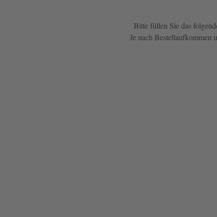
NOW
Bitte füllen Sie das folgen
LIVE:
Je nach Bestellaufkommen un
UNGER
COLLECTION
F/W
26