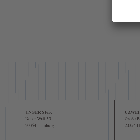
UNGER Store
UZWEI
Neuer Wall 35
Große Bl
20354 Hamburg
20354 