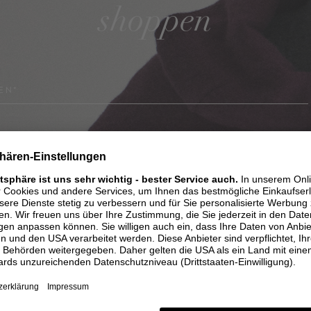
shoppen
EN*
*
Pflichtfeld
Die
Datenschutzbestimmungen
habe ich zur Kenntnis genommen.