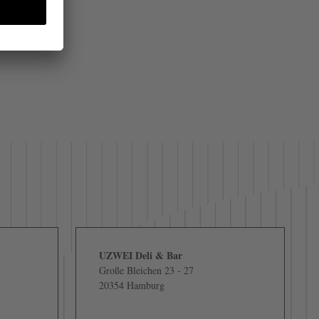
UZWEI Deli & Bar
Große Bleichen 23 - 27
20354 Hamburg