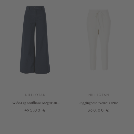
NILI LOTAN
NILI LOTAN
Wide-Leg Stoffhose 'Megan' aus
Jogginghose 'Nolan' Crème
Baumwolle Marineblau
495,00 €
360,00 €
32
34
L
XL