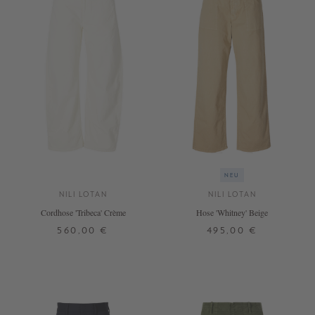
NEU
NILI LOTAN
NILI LOTAN
Cordhose 'Tribeca' Crème
Hose 'Whitney' Beige
560,00 €
495,00 €
32
34
36
40
42
30
32
34
36
38
40
42