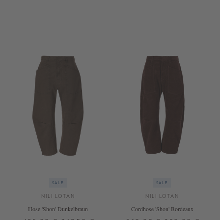
34
36
40
30
+ WEITERE FARBEN
SALE
SALE
NILI LOTAN
NILI LOTAN
Hose 'Shon' Dunkelbraun
Cordhose 'Shon' Bordeaux