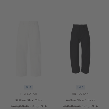
40
30
32
SALE
SALE
NILI LOTAN
NILI LOTAN
Stoffhose 'Shon' Crème
Wollhose 'Shon' Schwarz
560,00 €
280,00 €
750,00 €
375,00 €