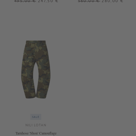
495,00 €
247,50 €
560,00 €
280,00 €
32
38
+ WEITERE FARBEN
+ WEITERE FARBEN
SALE
NILI LOTAN
Tarnhose 'Shon' Camouflage