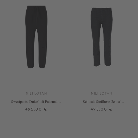
NILI LOTAN
NILI LOTAN
Sweatpants 'Dulce' mit Faltennähte
Schmale Stoffhose 'Jenna'
Schwarz
Dunkelgrau
495,00 €
495,00 €
XS
34
40
+ WEITERE FARBEN