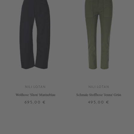
NILI LOTAN
NILI LOTAN
Wollhose 'Shon' Marineblau
Schmale Stoffhose 'Jenna' Grün
695,00 €
495,00 €
30
32
34
36
38
40
32
40
+ WEITERE FARBEN
+ WEITERE FARBEN