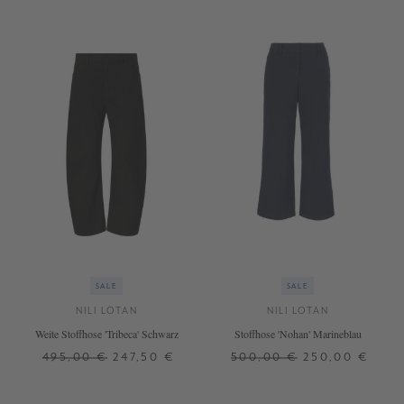
SALE
SALE
NILI LOTAN
NILI LOTAN
Weite Stoffhose 'Tribeca' Schwarz
Stoffhose 'Nohan' Marineblau
495,00 €
247,50 €
500,00 €
250,00 €
32
30
32