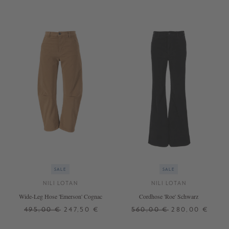
SALE
SALE
NILI LOTAN
NILI LOTAN
Wide-Leg Hose 'Emerson' Cognac
Cordhose 'Roe' Schwarz
495,00 €
247,50 €
560,00 €
280,00 €
32
32