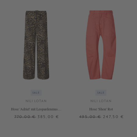
SALE
SALE
NILI LOTAN
NILI LOTAN
Hose 'Adriel' mit Leopardenmuster
Hose 'Shon' Rot
Braun
770,00 €
385,00 €
495,00 €
247,50 €
L
34
+ WEITERE FARBEN