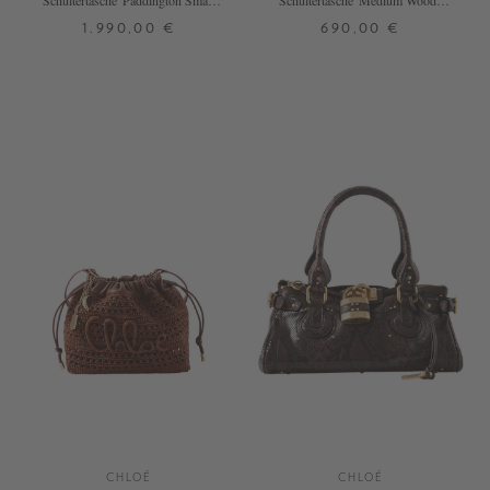
Schultertasche 'Paddington Small'
Schultertasche 'Medium Woody
Crafty Brown
Basket' Nougat
1.990,00 €
690,00 €
ONE SIZE
ONE SIZE
CHLOÉ
CHLOÉ