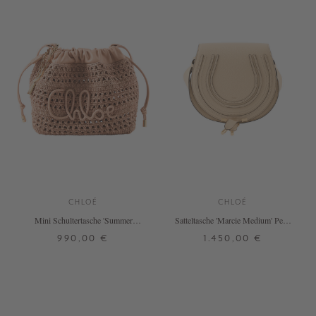
CHLOÉ
CHLOÉ
Mini Schultertasche 'Summer
Satteltasche 'Marcie Medium' Petal
Banana' Summery Beige
Beige
990,00 €
1.450,00 €
ONE SIZE
ONE SIZE
+ WEITERE FARBEN
+ WEITERE FARBEN