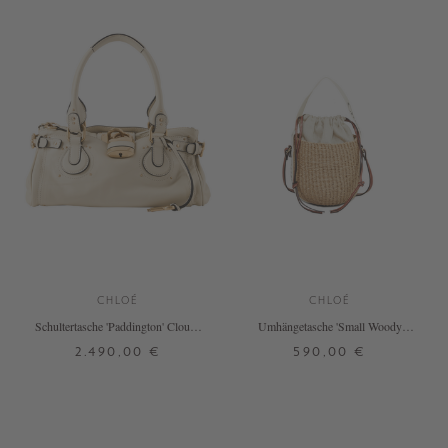
CHLOÉ
CHLOÉ
Schultertasche 'Paddington' Cloudy
Umhängetasche 'Small Woody
Cream
Basket' Crème/Schwarz
2.490,00 €
590,00 €
ONE SIZE
ONE SIZE
+ WEITERE FARBEN
+ WEITERE FARBEN