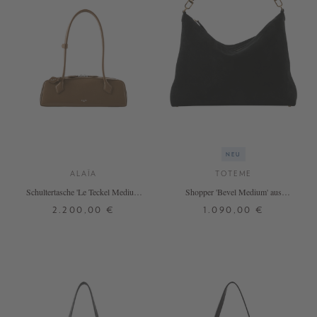
NEU
ALAÏA
TOTEME
Schultertasche 'Le Teckel Medium'
Shopper 'Bevel Medium' aus
Khaki
Velourleder Schwarz
2.200,00 €
1.090,00 €
ONE SIZE
ONE SIZE
+ WEITERE FARBEN