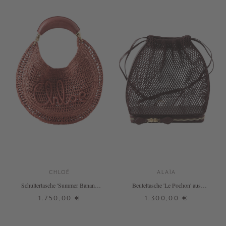
CHLOÉ
ALAÏA
Schultertasche 'Summer Banana'
Beuteltasche 'Le Pochon' aus
Ginger Red
Netzstoff Bordeaux
1.750,00 €
1.300,00 €
ONE SIZE
ONE SIZE
+ WEITERE FARBEN
+ WEITERE FARBEN