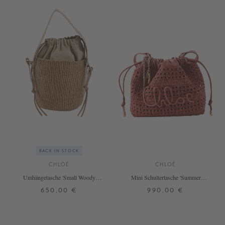
BACK IN STOCK
CHLOÉ
CHLOÉ
Umhängetasche 'Small Woody
Mini Schultertasche 'Summer
Basket' Blushy Beige
Banana' Ginger Red
650,00 €
990,00 €
ONE SIZE
ONE SIZE
+ WEITERE FARBEN
+ WEITERE FARBEN