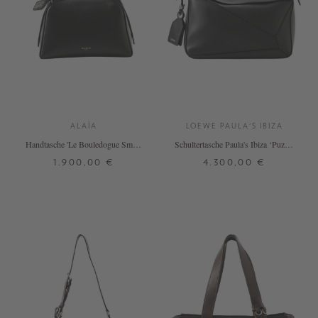
ALAÏA
LOEWE PAULA'S IBIZA
Handtasche 'Le Bouledogue Small'
Schultertasche Paula's Ibiza ‘Puzzle
Schwarz
Featherlight Medium' Schwarz
1.900,00 €
4.300,00 €
ONE SIZE
ONE SIZE
+ WEITERE FARBEN