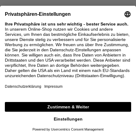
BACK IN STOCK
CHLOÉ
CHLOÉ
Shopper 'Summer Banana East-
Schultertasche 'Summer Banana'
West' Summery Beige
Summery Beige
1.290,00 €
1.750,00 €
ONE SIZE
ONE SIZE
+ WEITERE FARBEN
+ WEITERE FARBEN