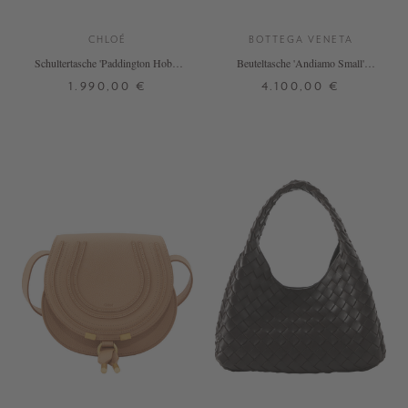
CHLOÉ
BOTTEGA VENETA
Schultertasche 'Paddington Hobo''
Beuteltasche 'Andiamo Small'
Crafty Brown
Fondant
1.990,00 €
4.100,00 €
ONE SIZE
ONE SIZE