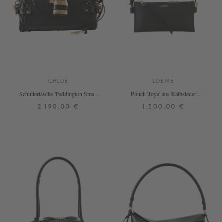
CHLOÉ
LOEWE
Schultertasche 'Paddington Small'
Pouch 'Joya' aus Kalbsleder
Schwarz
Schwarz
2.190,00 €
1.500,00 €
ONE SIZE
ONE SIZE
+ WEITERE FARBEN