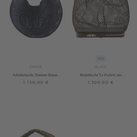
NEU
CHLOÉ
ALAÏA
Schultertasche 'Summer Banana'
Beuteltasche 'Le Pochon' aus
Parisian Night
Netzstoff Khaki
1.750,00 €
1.300,00 €
ONE SIZE
ONE SIZE
+ WEITERE FARBEN
+ WEITERE FARBEN