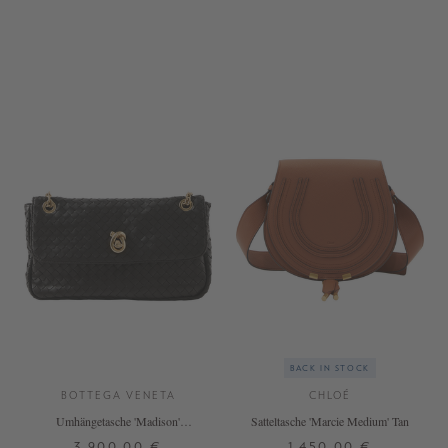
ONE SIZE
ONE SIZE
BACK IN STOCK
BOTTEGA VENETA
CHLOÉ
Umhängetasche 'Madison'
Satteltasche 'Marcie Medium' Tan
Espresso
3.900,00 €
1.450,00 €