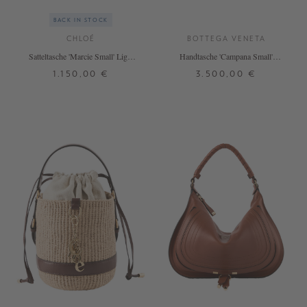
BACK IN STOCK
CHLOÉ
BOTTEGA VENETA
Satteltasche 'Marcie Small' Light
Handtasche 'Campana Small'
Tan
Fondant
1.150,00 €
3.500,00 €
ONE SIZE
ONE SIZE
+ WEITERE FARBEN