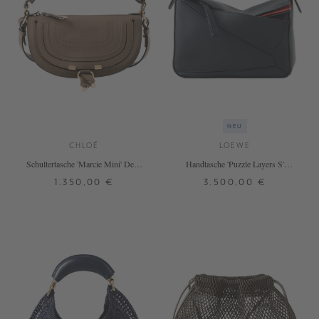
NEU
CHLOÉ
LOEWE
Schultertasche 'Marcie Mini' Deep
Handtasche 'Puzzle Layers S'
Taupe
Multicolor/Deep Navy
1.350,00 €
3.500,00 €
ONE SIZE
ONE SIZE
+ WEITERE FARBEN