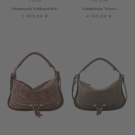
CHLOÉ
THE ROW
Schultertasche 'Paddington Hobo''
Schultertasche 'Terrasse'
Vintage Brown
Dunkelbraun
1.990,00 €
4.740,00 €
ONE SIZE
ONE SIZE