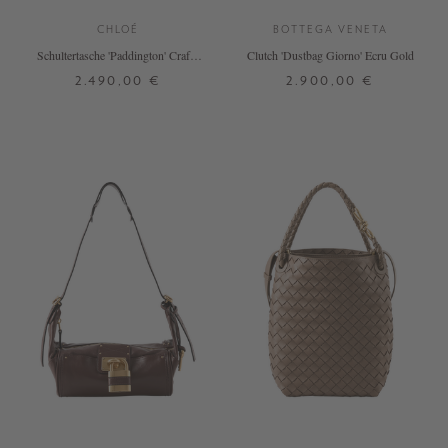
CHLOÉ
BOTTEGA VENETA
Schultertasche 'Paddington' Crafty
Clutch 'Dustbag Giorno' Ecru Gold
Brown
2.490,00 €
2.900,00 €
ONE SIZE
ONE SIZE
+ WEITERE FARBEN
+ WEITERE FARBEN