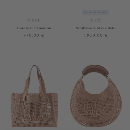
BACK IN STOCK
CHLOÉ
CHLOÉ
Handtasche 'Charms' aus
Schultertasche 'Marcie Hobo
Naturfasern Crafty Brown
Medium' Clay Brown
990,00 €
1.950,00 €
ONE SIZE
ONE SIZE
+ WEITERE FARBEN