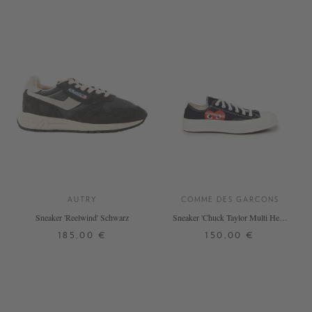
AUTRY
COMME DES GARCONS
Sneaker 'Reelwind' Schwarz
Sneaker 'Chuck Taylor Multi Heart
1970s OX' Schwarz/Rot
185,00 €
150,00 €
37
38
39
40
41
42
37,5
37,5
38
38
39
39
+ WEITERE FARBEN