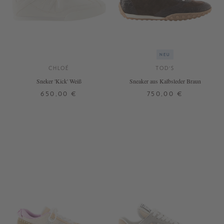
NEU
CHLOÉ
TOD'S
Sneker 'Kick' Weiß
Sneaker aus Kalbsleder Braun
650,00 €
750,00 €
37
38
39
40
41
42
37
38
39
40
41
+ WEITERE FARBEN