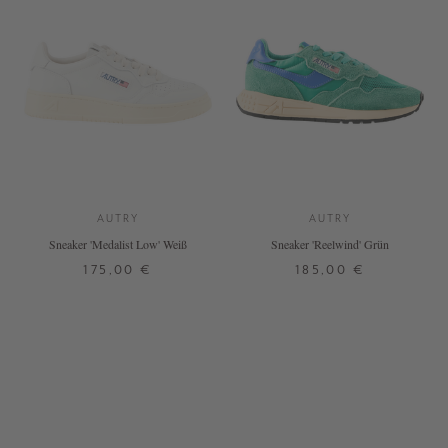
AUTRY
AUTRY
Sneaker 'Medalist Low' Weiß
Sneaker 'Reelwind' Grün
175,00 €
185,00 €
37
38
39
40
41
42
37
38
39
40
41
42