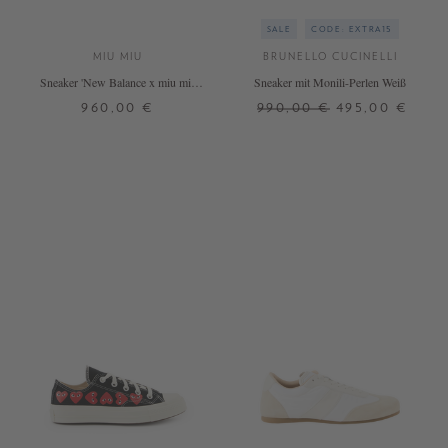
SALE
CODE: EXTRA15
MIU MIU
BRUNELLO CUCINELLI
Sneaker 'New Balance x miu miu
Sneaker mit Monili-Perlen Weiß
530 SL' Ecru
960,00 €
990,00 €
495,00 €
37,5
38
41,5
38,5
40
40,5
41
+ WEITERE FARBEN