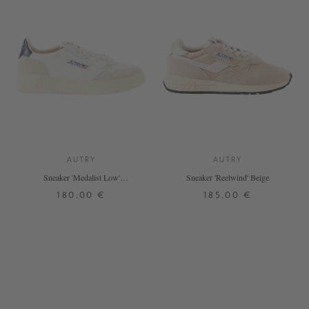
AUTRY
AUTRY
Sneaker 'Medalist Low'
Sneaker 'Reelwind' Beige
Weiß/Beige/Blau
180,00 €
185,00 €
37
38
39
40
41
42
37
38
39
40
41
42