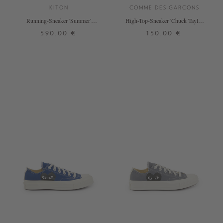
KITON
COMME DES GARCONS
Running-Sneaker 'Summer'
High-Top-Sneaker 'Chuck Taylor
Marineblau
High Top' Weiß
590,00 €
150,00 €
37
37,5
38
36,5
36,5