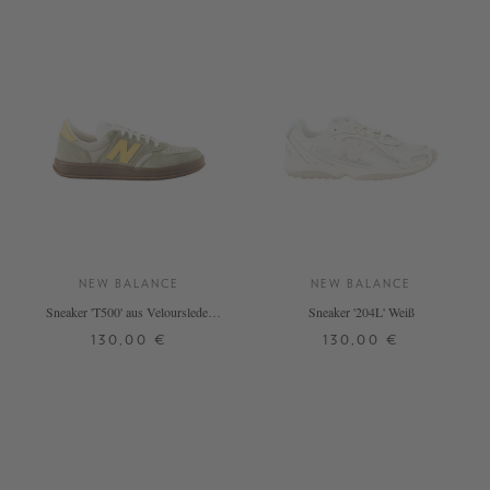
NEW BALANCE
NEW BALANCE
Sneaker 'T500' aus Veloursleder
Sneaker '204L' Weiß
Olivgrün
130,00 €
130,00 €
36
37
37,5
38
38,5
36
37,5
38
38,5
39,5
39,5
40,5
41,5
42
40
40,5
41,5
42