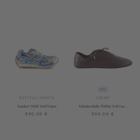
NEU
BOTTEGA VENETA
LOEWE
Sneaker 'Orbit' Surf/Vapor
Schnürschuhe 'Pebble Soft Lace-
Up' Dark Burgundy
890,00 €
900,00 €
36
39
38
39
40
41
+ WEITERE FARBEN