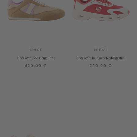
CHLOÉ
LOEWE
Sneaker 'Kick' Beige/Pink
Sneaker 'Cloudsolo' Red/Eggshell
620,00 €
550,00 €
37
38
39
40
41
38
39
40
41
42