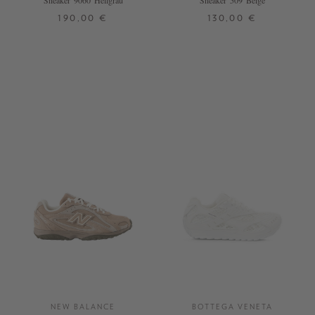
Sneaker '9060' Hellgrau
Sneaker '509' Beige
190,00 €
130,00 €
36
37
38
38,5
41,5
37,5
NEW BALANCE
BOTTEGA VENETA