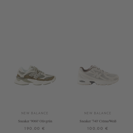
37
37,5
38
38,5
39
37
38
39
40
41
42
39,5
40
NEW BALANCE
NEW BALANCE
Sneaker '9060' Olivgrün
Sneaker '740' Crème/Weiß
190,00 €
100,00 €