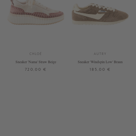
CHLOÉ
AUTRY
Sneaker 'Nama' Straw Beige
Sneaker 'Windspin Low' Braun
720,00 €
185,00 €
37
38
39
40
41
42
37
38
39
40
41
42
+ WEITERE FARBEN