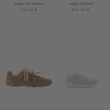
Sneaker '204L' Hellbraun
Sneaker 'Orbit' Weiß
140,00 €
890,00 €
37
37,5
38
38,5
39,5
39
40
40,5
41,5
42
+ WEITERE FARBEN