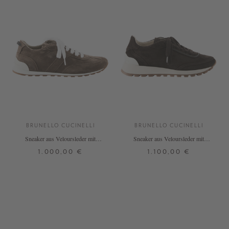
BRUNELLO CUCINELLI
BRUNELLO CUCINELLI
Sneaker aus Veloursleder mit
Sneaker aus Veloursleder mit
Monili Perlen Mittelbraun
Monili Perlen Dunkelbraun
1.000,00 €
1.100,00 €
37
37,5
38
39
39,5
40
37
37,5
38
38,5
39,5
40,5
41
40
40,5
41
+ WEITERE FARBEN