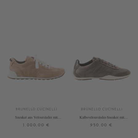
BRUNELLO CUCINELLI
BRUNELLO CUCINELLI
Sneaker aus Veloursleder mit
Kalbsveloursleder-Sneaker mit
Monili Perlen Hellbraun
Monili-Perlen Braun
1.000,00 €
950,00 €
37
37,5
38
38,5
39,5
38
38,5
39
39,5
40