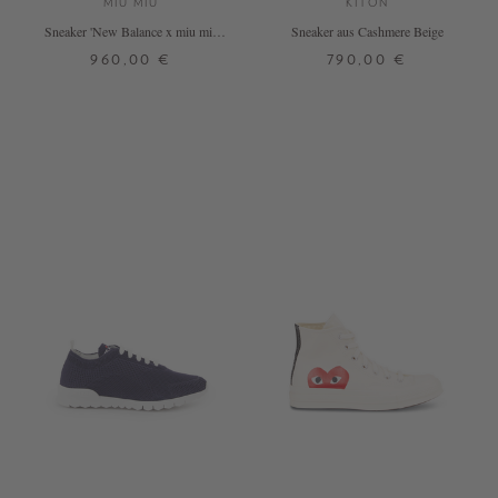
MIU MIU
KITON
Sneaker 'New Balance x miu miu
Sneaker aus Cashmere Beige
530 SL' Zimt
960,00 €
790,00 €
37,5
38
39,5
41,5
36
36,5
37
+ WEITERE FARBEN
+ WEITERE FARBEN