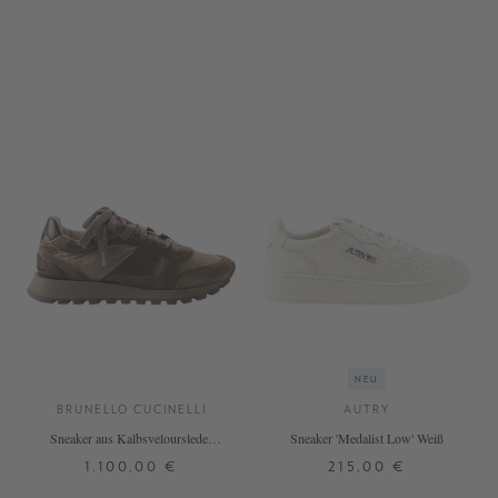
40
40,5
41
40,5
41
+ WEITERE FARBEN
NEU
BRUNELLO CUCINELLI
AUTRY
Sneaker aus Kalbsveloursleder
Sneaker 'Medalist Low' Weiß
Dunkelbraun
1.100,00 €
215,00 €