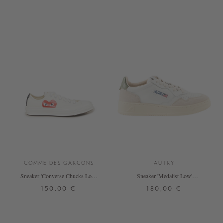
COMME DES GARCONS
AUTRY
Sneaker 'Converse Chucks Low'
Sneaker 'Medalist Low'
Weiß/Rot
Weiß/Olivgrün
150,00 €
180,00 €
36,5
36,5
37,5
37,5
37
38
39
40
41
42
38
38
39
39
40
40
+ WEITERE FARBEN