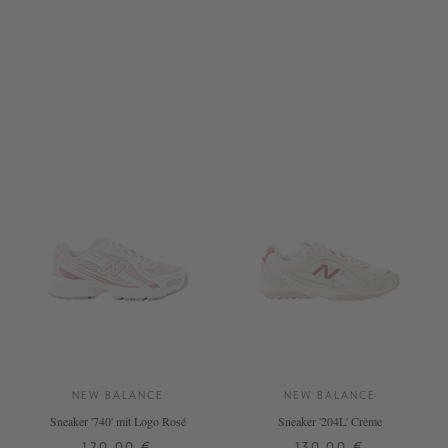
36
37
37,5
38
38,5
37,5
38
38,5
39,5
40
42
NEW BALANCE
NEW BALANCE
Sneaker '740' mit Logo Rosé
Sneaker '204L' Crème
120,00 €
130,00 €