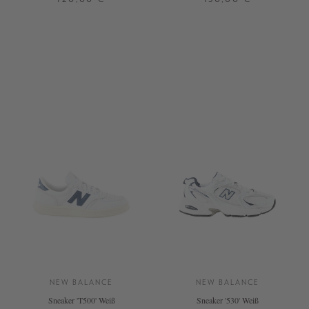
37
37,5
38
38,5
39,5
36
37
37,5
38
39,5
40
42
41,5
NEW BALANCE
NEW BALANCE
Sneaker 'T500' Weiß
Sneaker '530' Weiß