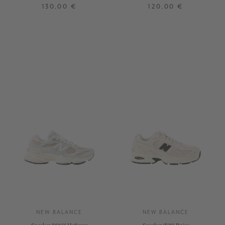
130,00 €
120,00 €
36
37
37,5
38
38,5
38,5
42
40
40,5
NEW BALANCE
NEW BALANCE