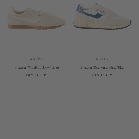
AUTRY
AUTRY
Sneaker 'Windspin Low' Grau
Sneaker 'Reelwind' Grau/Blau
185,00 €
185,00 €
37
38
39
40
41
42
37
38
39
40
41
42