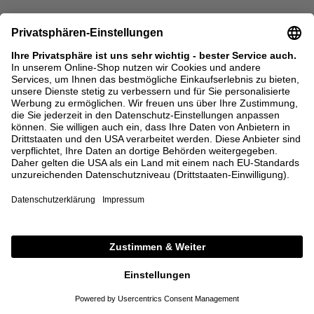
SALE
SALE
CODE: EXTRA15
ADIDAS
BRUNELLO CUCINELLI
Sneaker 'Gazelle Indoor W'
Sneaker aus Kalbsleder mit Monili-
Rot/Pink
Perlen Crème
120,00 €
60,00 €
990,00 €
495,00 €
36,5
37,5
38
38,5
40
41
39,5
40
40,5
41,5