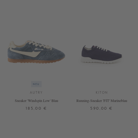
NEU
AUTRY
KITON
Sneaker 'Windspin Low' Blau
Running-Sneaker 'FIT' Marineblau
185,00 €
590,00 €
37
38
39
40
41
37