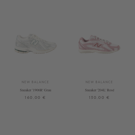
NEW BALANCE
NEW BALANCE
Sneaker '1906R' Grau
Sneaker '204L' Rosé
160,00 €
130,00 €
36
37
37,5
38
38,5
36
37
37,5
38
38,5
39,5
40
40,5
39,5
40
40,5
41,5