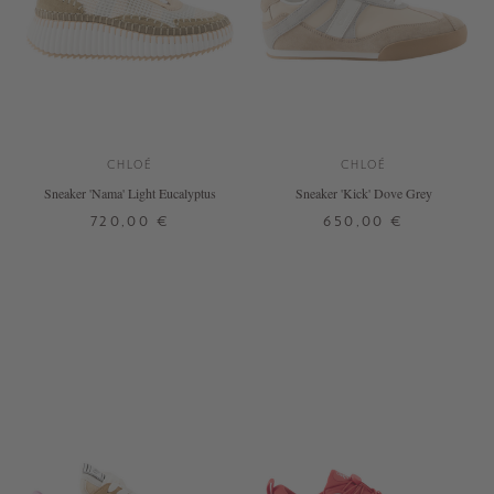
CHLOÉ
CHLOÉ
Sneaker 'Nama' Light Eucalyptus
Sneaker 'Kick' Dove Grey
720,00 €
650,00 €
37
38
39
40
41
42
37
38
39
40
41
42
+ WEITERE FARBEN
+ WEITERE FARBEN