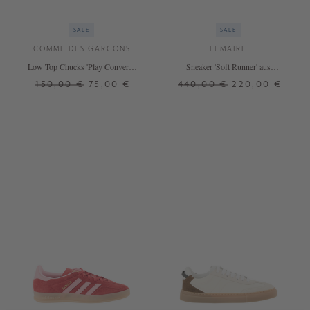
SALE
SALE
COMME DES GARCONS
LEMAIRE
Low Top Chucks 'Play Converse
Sneaker 'Soft Runner' aus
Heart' Schwarz
Wildleder Weiß
150,00 €
75,00 €
440,00 €
220,00 €
36,5
37,5
38
39
40
37
38
39
40
41
41,5
42
42,5
44
+ WEITERE FARBEN