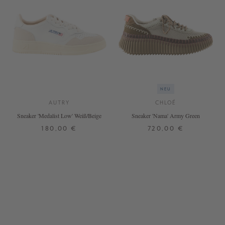
NEU
AUTRY
CHLOÉ
Sneaker 'Medalist Low' Weiß/Beige
Sneaker 'Nama' Army Green
180,00 €
720,00 €
37
38
39
40
41
42
38
39
40
42