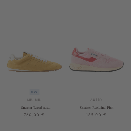
NEU
MIU MIU
AUTRY
Sneaker 'Laced' aus
Sneaker 'Reelwind' Pink
Kalbsveloursleder Gelb
760,00 €
185,00 €
37,5
38
38,5
39
39,5
37
38
39
40
41
42
40
41