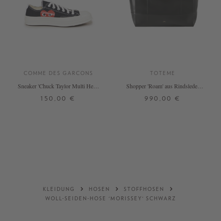
COMME DES GARCONS
TOTEME
Sneaker 'Chuck Taylor Multi Heart
Shopper 'Roam' aus Rindsleder
1970s OX' Schwarz/Rot
Schwarz
150,00 €
990,00 €
37,5
37,5
38
38
39
39
ONE SIZE
+ WEITERE FARBEN
DETAILS
DETAILS
KLEIDUNG
HOSEN
STOFFHOSEN
WOLL-SEIDEN-HOSE 'MORISSEY' SCHWARZ