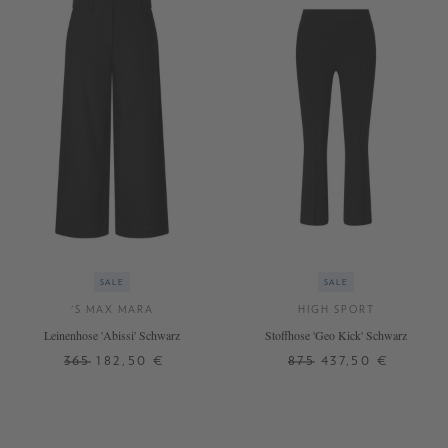
SALE
SALE
'S MAX MARA
HIGH SPORT
Leinenhose 'Abissi' Schwarz
Stoffhose 'Geo Kick' Schwarz
365
182,50 €
875
437,50 €