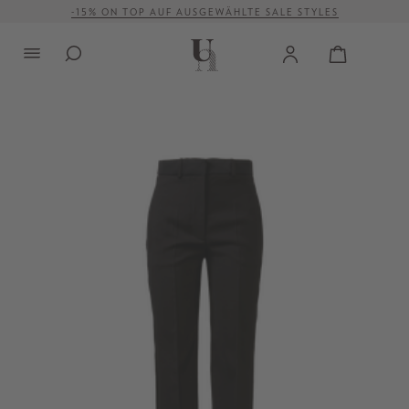
-15% ON TOP AUF AUSGEWÄHLTE SALE STYLES
alt springen
VERSANDKOSTENFREI AB 500 €