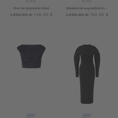
ALAÏA
ALAÏA
Hose mit integriertem Gürtel
Minikleid mit ausgestelltem Rock
Schwarz
Schwarz
1.350,00 €
540,00 €
1.900,00 €
760,00 €
36
34
SALE
SALE