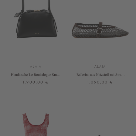
ALAÏA
ALAÏA
Handtasche 'Le Bouledogue Small'
Ballerina aus Netzstoff mit Strass
Schwarz
Dunkelbraun
1.900,00 €
1.090,00 €
ONE SIZE
40