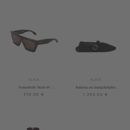
ALAÏA
ALAÏA
Sonnenbrille 'Mask 69'
Ballerina aus handgeknüpfter
Dunkelbraun
Satinkordel Schwarz
370,00 €
1.290,00 €
ONE SIZE
37
38
40
+ WEITERE FARBEN