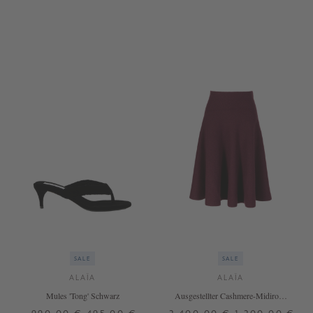
34
34
36
38
SALE
SALE
ALAÏA
ALAÏA
Mules 'Tong' Schwarz
Ausgestellter Cashmere-Midirock
Rot