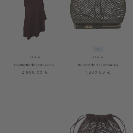
NEU
ALAÏA
ALAÏA
Asymmetrisches Midikleid aus
Beuteltasche 'Le Pochon' aus
Wolle Bordeaux
Netzstoff Khaki
2.800,00 €
1.300,00 €
38
ONE SIZE
+ WEITERE FARBEN
+ WEITERE FARBEN