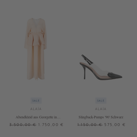
SALE
SALE
ALAÏA
ALAÏA
Abendkleid aus Georgette in
Slingback-Pumps '90' Schwarz
Orange
3.500,00 €
1.750,00 €
1.150,00 €
575,00 €
36
38
37,5