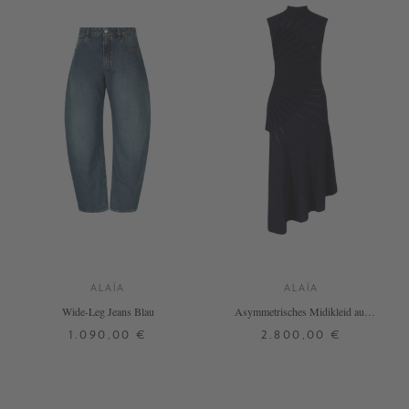
ALAÏA
ALAÏA
Wide-Leg Jeans Blau
Asymmetrisches Midikleid aus
Wolle Marineblau
1.090,00 €
2.800,00 €
38
36
38
+ WEITERE FARBEN