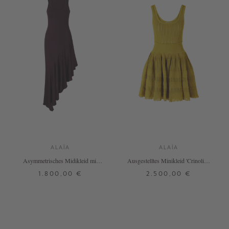
ALAÏA
ALAÏA
Asymmetrisches Midikleid mit
Ausgestelltes Minikleid 'Crinoline'
Rüschen Bordeaux
Grün
1.800,00 €
2.500,00 €
38
38