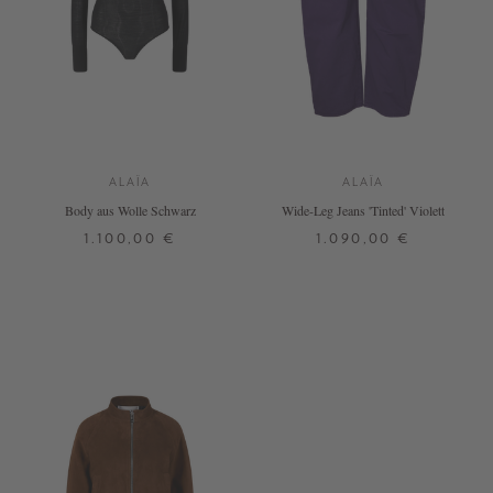
ALAÏA
ALAÏA
Body aus Wolle Schwarz
Wide-Leg Jeans 'Tinted' Violett
1.100,00 €
1.090,00 €
38
32
34