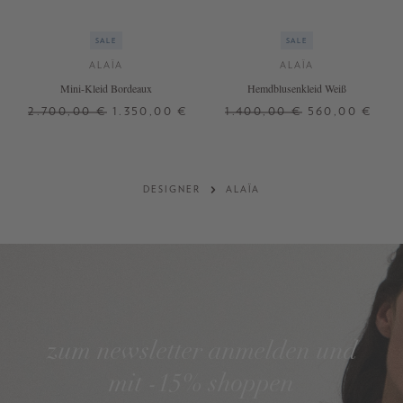
SALE
SALE
ALAÏA
ALAÏA
Mini-Kleid Bordeaux
Hemdblusenkleid Weiß
2.700,00 €
1.350,00 €
1.400,00 €
560,00 €
32
40
DESIGNER
ALAÏA
zum newsletter anmelden und
mit -15% shoppen