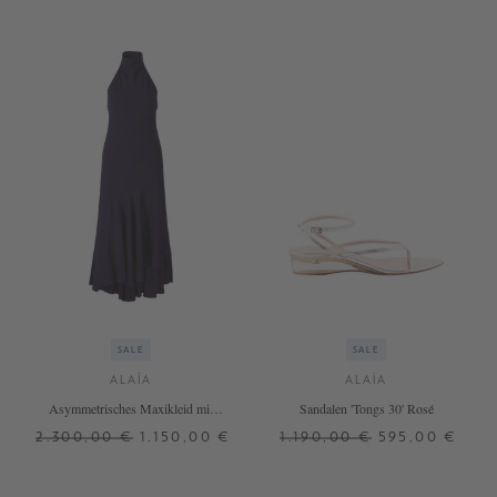
SALE
SALE
ALAÏA
ALAÏA
Asymmetrisches Maxikleid mit
Sandalen 'Tongs 30' Rosé
Volants Violett
2.300,00 €
1.150,00 €
1.190,00 €
595,00 €
34
36
38
37
38
39
40