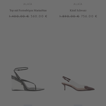
ALAÏA
ALAÏA
Top mit Festonbögen Marineblau
Kleid Schwarz
1.400,00 €
560,00 €
1.890,00 €
756,00 €
36
36
40