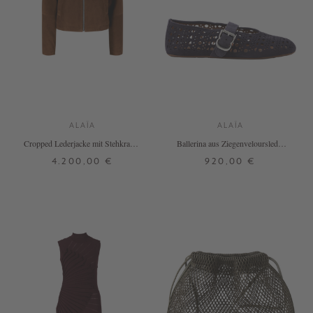
ALAÏA
ALAÏA
Cropped Lederjacke mit Stehkragen
Ballerina aus Ziegenveloursleder
Braun
mit Vienne-Muster Violett
4.200,00 €
920,00 €
38
37
38
39
40
+ WEITERE FARBEN