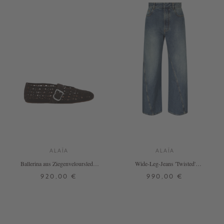
ALAÏA
ALAÏA
Ballerina aus Ziegenveloursleder
Wide-Leg-Jeans 'Twisted'
mit Vienne-Muster Dunkelbraun
Mittelblau
920,00 €
990,00 €
37
36
+ WEITERE FARBEN