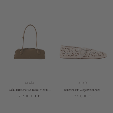
ALAÏA
ALAÏA
Schultertasche 'Le Teckel Medium'
Ballerina aus Ziegenveloursleder
Khaki
mit Vienne-Muster Rosé
2.200,00 €
920,00 €
ONE SIZE
37
39
+ WEITERE FARBEN
+ WEITERE FARBEN