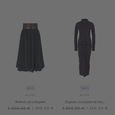
SALE
SALE
ALAÏA
ALAÏA
Wollrock mit Ledergürtel
Drapiertes Jerseykleid mit Strass
Marineblau
Violett
2.600,00 €
1.300,00 €
3.300,00 €
1.650,00 €