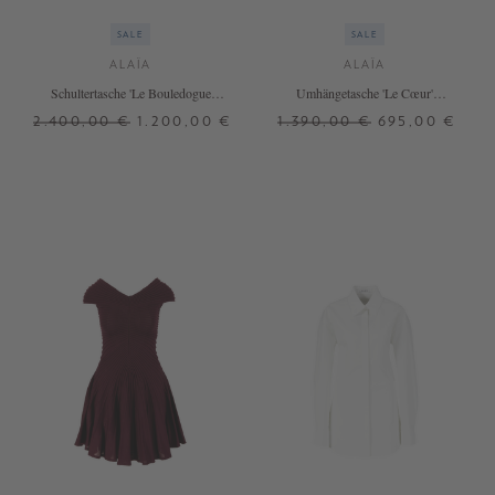
SALE
SALE
ALAÏA
ALAÏA
Schultertasche 'Le Bouledogue
Umhängetasche 'Le Cœur'
Medium' aus Nubukleder Schwarz
Dunkelbraun
2.400,00 €
1.200,00 €
1.390,00 €
695,00 €
ONE SIZE
ONE SIZE
+ WEITERE FARBEN