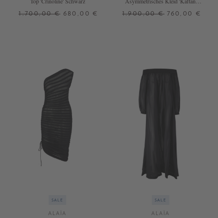
Top 'Crinoline' Schwarz
Asymmetrisches Kleid 'Kaftan'
Schwarz
1.700,00 €
680,00 €
1.900,00 €
760,00 €
34
38
34
SALE
SALE
ALAÏA
ALAÏA