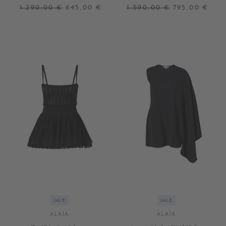
Veloursleder Grün
1.290,00 €
645,00 €
1.590,00 €
795,00 €
38
39
41
38
40
SALE
SALE
ALAÏA
ALAÏA