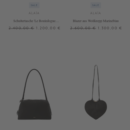
SALE
SALE
ALAÏA
ALAÏA
Schultertasche 'Le Bouledogue
Blazer aus Wollkrepp Marineblau
Medium' Dunkelbraun
2.400,00 €
1.200,00 €
2.600,00 €
1.300,00 €
ONE SIZE
38
+ WEITERE FARBEN