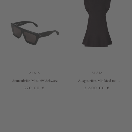
ALAÏA
ALAÏA
Sonnenbrille 'Mask 69' Schwarz
Ausgestelltes Minikleid mit
Flügelärmel Violett
370,00 €
2.600,00 €
ONE SIZE
38
+ WEITERE FARBEN