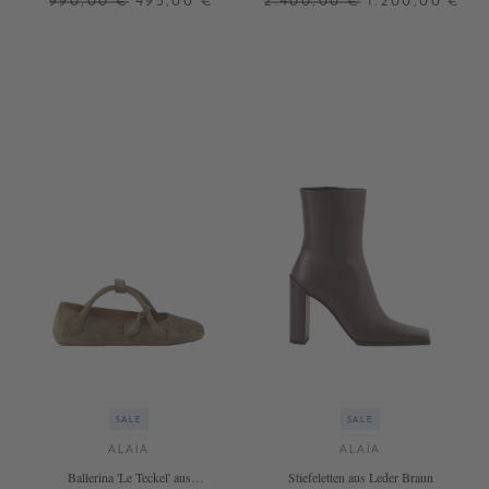
990,00 €
495,00 €
2.400,00 €
1.200,00 €
37
38
36
SALE
SALE
ALAÏA
ALAÏA
Ballerina 'Le Teckel' aus
Stiefeletten aus Leder Braun