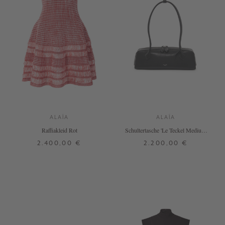
ALAÏA
ALAÏA
Raffiakleid Rot
Schultertasche 'Le Teckel Medium'
Schwarz
2.400,00 €
2.200,00 €
36
ONE SIZE
+ WEITERE FARBEN