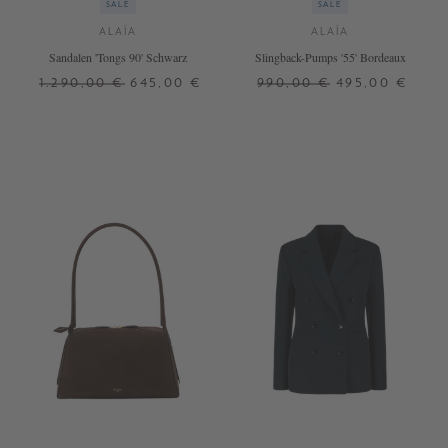
SALE
SALE
ALAÏA
ALAÏA
Sandalen 'Tongs 90' Schwarz
Slingback-Pumps '55' Bordeaux
1.290,00 €
645,00 €
990,00 €
495,00 €
38
39
37
39