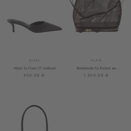
ALAÏA
ALAÏA
Mules 'Le Coeur 55' Anthrazit
Beuteltasche 'Le Pochon' aus
Netzstoff Bordeaux
950,00 €
1.300,00 €
37
38
39
40
41
ONE SIZE
+ WEITERE FARBEN