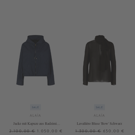
34
36
38
SALE
SALE
ALAÏA
ALAÏA
Jacke mit Kapuze aus Radzimir
Lavallière Bluse 'Bow' Schwarz
Marineblau
2.100,00 €
1.050,00 €
1.300,00 €
650,00 €