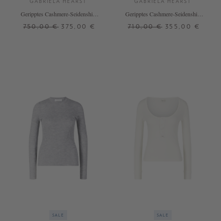
GABRIELA HEARST
GABRIELA HEARST
Geripptes Cashmere-Seidenshirt
Geripptes Cashmere-Seidenshirt
'Browning' Weiß
'Julian Henley' Weiß
750,00 €
375,00 €
710,00 €
355,00 €
S
M
S
L
+ WEITERE FARBEN
+ WEITERE FARBEN
SALE
SALE