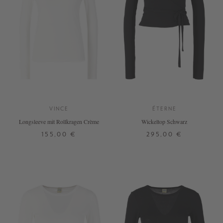
VINCE
ÉTERNE
Longsleeve mit Rollkragen Crème
Wickeltop Schwarz
155,00 €
295,00 €
S
M
XL
S
M
L