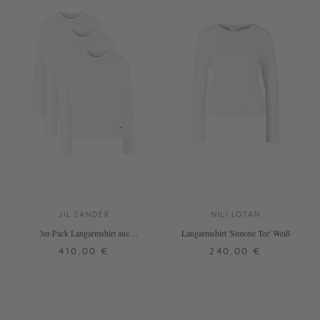
JIL SANDER
NILI LOTAN
3er-Pack Langarmshirt aus
Langarmshirt 'Simone Tee' Weiß
Baumwolle Weiß
410,00 €
240,00 €
S
M
L
XS
S
M
L
XL