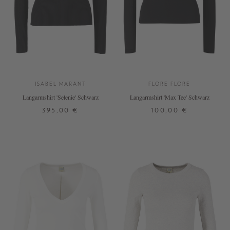
ISABEL MARANT
FLORE FLORE
Langarmshirt 'Selenie' Schwarz
Langarmshirt 'Max Tee' Schwarz
395,00 €
100,00 €
34
36
38
40
42
XS
S
M
L
XL
+ WEITERE FARBEN