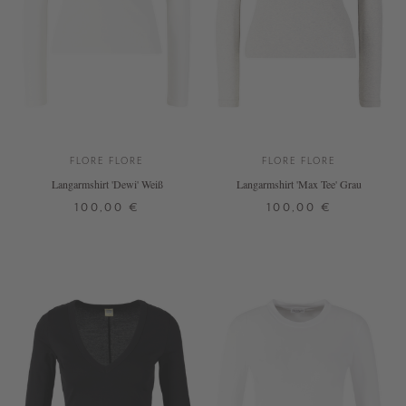
FLORE FLORE
FLORE FLORE
Langarmshirt 'Dewi' Weiß
Langarmshirt 'Max Tee' Grau
100,00 €
100,00 €
XS
S
M
L
XL
XS
S
M
L
XL
+ WEITERE FARBEN
+ WEITERE FARBEN