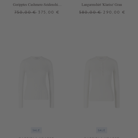
Geripptes Cashmere-Seidenshirt
Langarmshirt 'Klarise' Grau
'Browning' Beige
750,00 €
375,00 €
580,00 €
290,00 €
XS
M
L
S
M
L
XL
+ WEITERE FARBEN
SALE
SALE