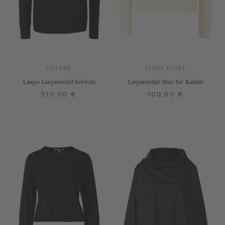
TOTEME
FLORE FLORE
Langes Langarmshirt Schwarz
Langarmshirt 'Max Tee' Kamille
510,00 €
100,00 €
XS
S
M
L
XS
S
M
L
XL
+ WEITERE FARBEN