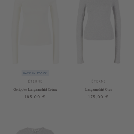
BACK IN STOCK
ÉTERNE
ÉTERNE
Geripptes Langarmshirt Crème
Langarmshirt Grau
185,00 €
175,00 €
XS
S
M
L
XL
XS
S
M
L
XL
+ WEITERE FARBEN
+ WEITERE FARBEN