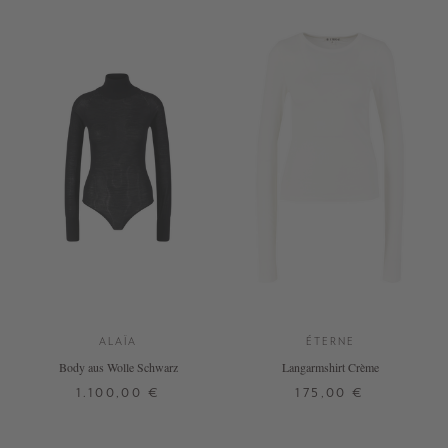
ALAÏA
ÉTERNE
Body aus Wolle Schwarz
Langarmshirt Crème
1.100,00 €
175,00 €
38
XS
S
+ WEITERE FARBEN