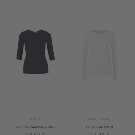
5
M
VINCE
NILI LOTAN
Geripptes Shirt Marineblau
Langarmshirt Weiß
115,00 €
245,00 €