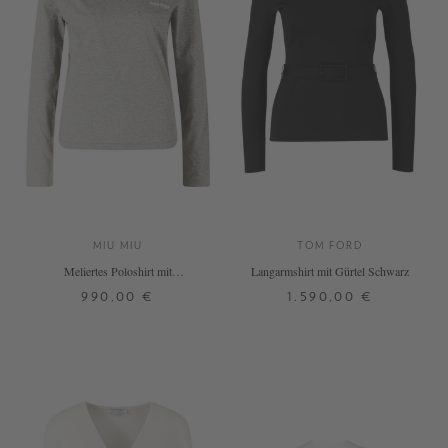
MIU MIU
TOM FORD
Meliertes Poloshirt mit
Langarmshirt mit Gürtel Schwarz
Logoaufnäher Grau
990,00 €
1.590,00 €
S
M
M
L