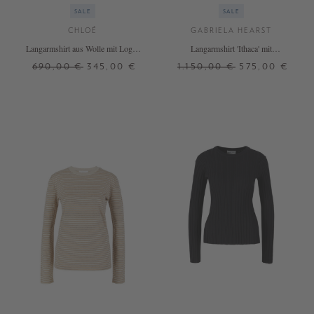
SALE
SALE
CHLOÉ
GABRIELA HEARST
Langarmshirt aus Wolle mit Logo-
Langarmshirt 'Ithaca' mit
Stickerei Bordeaux
Lochmuster Crème
690,00 €
345,00 €
1.150,00 €
575,00 €
S
M
S
L