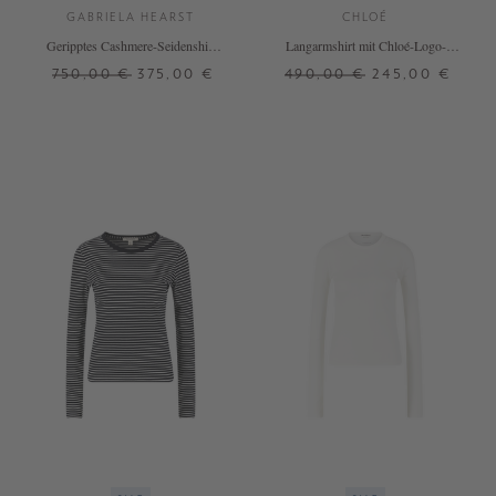
GABRIELA HEARST
CHLOÉ
Geripptes Cashmere-Seidenshirt
Langarmshirt mit Chloé-Logo-
'Browning' Grau
Stickerei Weiß
750,00 €
375,00 €
490,00 €
245,00 €
XS
S
M
S
M
L
XL
+ WEITERE FARBEN