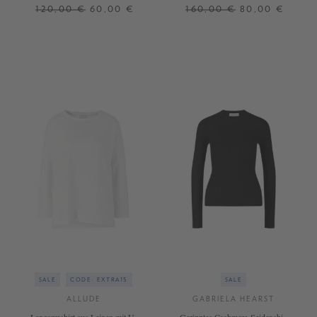
Dunkelblau/Weiß
Marineblau
120,00 €
60,00 €
160,00 €
80,00 €
XS
S
L
XL
XS
L
+ WEITERE FARBEN
SALE
CODE: EXTRA15
SALE
ALLUDE
GABRIELA HEARST