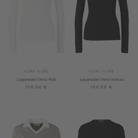
FLORE FLORE
FLORE FLORE
Langarmshirt 'Olivia' Weiß
Langarmshirt 'Olivia' Schwarz
100,00 €
100,00 €
XS
S
M
L
XS
S
L
+ WEITERE FARBEN
+ WEITERE FARBEN