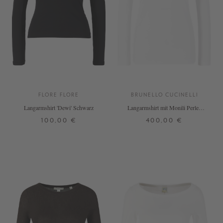
FLORE FLORE
BRUNELLO CUCINELLI
Langarmshirt 'Dewi' Schwarz
Langarmshirt mit Monili Perlen
Weiß
100,00 €
400,00 €
XS
S
M
L
XL
XS
S
M
L
XL
+ WEITERE FARBEN