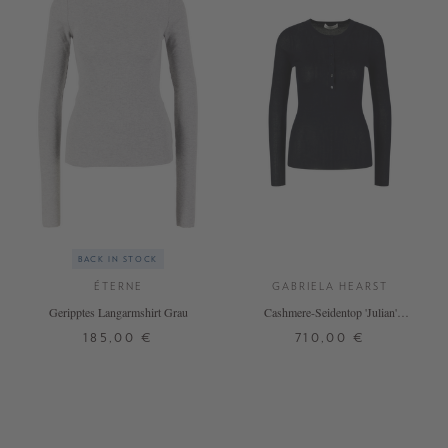
BACK IN STOCK
ÉTERNE
GABRIELA HEARST
Geripptes Langarmshirt Grau
Cashmere-Seidentop 'Julian'
Marineblau
185,00 €
710,00 €
XS
S
M
L
XL
XS
S
M
L
+ WEITERE FARBEN
+ WEITERE FARBEN