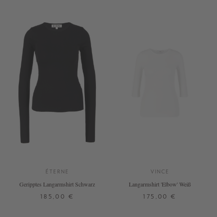
ÉTERNE
VINCE
Geripptes Langarmshirt Schwarz
Langarmshirt 'Elbow' Weiß
185,00 €
175,00 €
XS
M
L
XL
XS
L