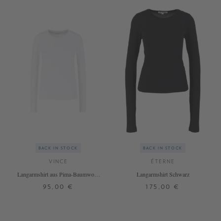
BACK IN STOCK
BACK IN STOCK
VINCE
ÉTERNE
Langarmshirt aus Pima-Baumwolle
Langarmshirt Schwarz
Weiß
95,00 €
175,00 €
XS
M
L
XL
XS
S
M
L
XL
+ WEITERE FARBEN