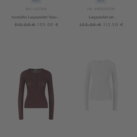
SALE
SALE
NILI LOTAN
JW ANDERSON
Gestreiftes Langarmshirt 'Simone'
Langarmshirt mit
Schwarz
Rundhalsausschnitt Crème
310,00 €
155,00 €
225,00 €
112,50 €
XS
S
M
L