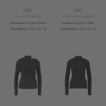
SALE
SALE
TALBOT RUNHOF
CHRISTOPHER ESBER
Langarmshirt aus Samt Schwarz
Drapiertes Longsleeve Silber
500,00 €
250,00 €
800,00 €
320,00 €
36
XS
S
M