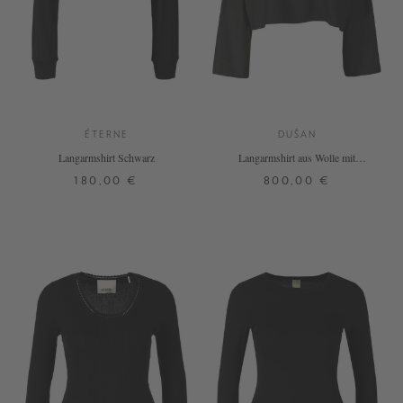
ÉTERNE
DUŠAN
Langarmshirt Schwarz
Langarmshirt aus Wolle mit
Wasserfallausschnitt Dunkelgrün
180,00 €
800,00 €
XS
S
M
L
ONE SIZE