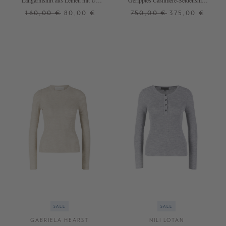
Langarmshirt aus Leinen mit U-
Geripptes Cashmere-Seidenshirt
Boot Ausschnitt Crème
'Browning' Schwarz
160,00 €
80,00 €
750,00 €
375,00 €
XS
S
XXL
XS
S
M
L
+ WEITERE FARBEN
+ WEITERE FARBEN
SALE
SALE
GABRIELA HEARST
NILI LOTAN