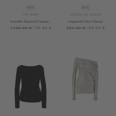
SALE
SALE
THE ROW
LOULOU DE SAISON
Gestreiftes Baumwoll-Cashmere-
Langarmshirt 'Elsa' Schwarz
Shirt 'Juhi' Beige/Braun
1.460,00 €
730,00 €
260,00 €
130,00 €
XS
XS
M
L