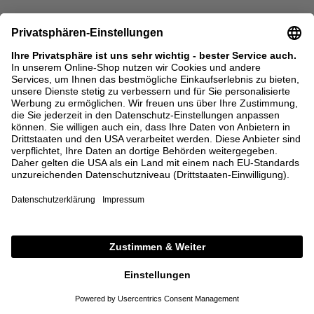
SALE
SALE
COPERNI
GIVENCHY
Asymmetrisches Langarmshirt
Seiden-Langarmshirt Schwarz
Schwarz
520,00 €
208,00 €
1.050,00 €
525,00 €
S
M
L
XS