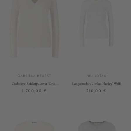
GABRIELA HEARST
NILI LOTAN
Cashmere-Seidenpullover 'Orlith'
Langarmshirt 'Jordan Henley' Weiß
V-Ausschnitt Weiß
1.700,00 €
310,00 €
S
M
XS
S
M
L
XL