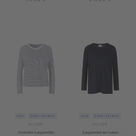
XS
S
L
SALE
CODE: EXTRA15
SALE
CODE: EXTRA15
ALLUDE
ALLUDE
Gestreiftes Langarmshirt
Langarmshirt aus Leinen