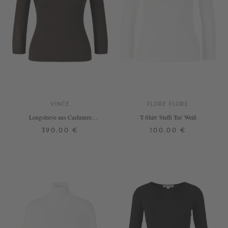
VINCE
FLORE FLORE
Longsleeve aus Cashmere
T-Shirt 'Steffi Tee' Weiß
Dunkelbraun
390,00 €
100,00 €
XS
S
M
L
XS
S
M
L
XL