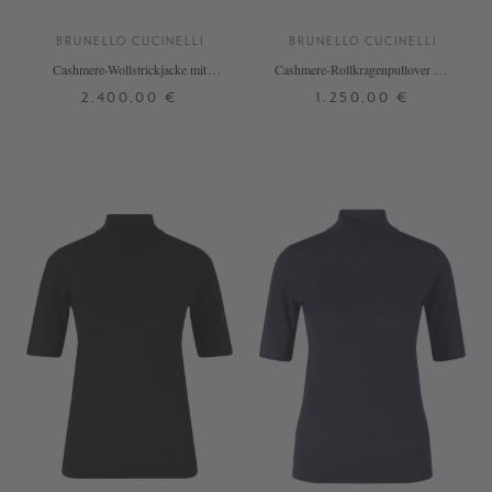
BRUNELLO CUCINELLI
BRUNELLO CUCINELLI
Cashmere-Wollstrickjacke mit
Cashmere-Rollkragenpullover mit
Pailletten Dunkelbraun
Monili-Perlen Marineblau
2.400,00 €
1.250,00 €
M
XL
S
M
L
XL
+ WEITERE FARBEN