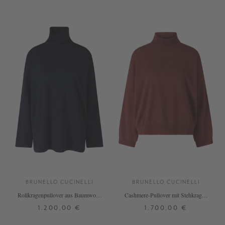
+ WEITERE FARBEN
BRUNELLO CUCINELLI
BRUNELLO CUCINELLI
Rollkragenpullover aus Baumwolle
Cashmere-Pullover mit Stehkragen
und Seide Marineblau
Bordeaux
1.200,00 €
1.700,00 €
S
M
L
XL
XS
S
L
XL