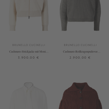
BRUNELLO CUCINELLI
BRUNELLO CUCINELLI
Cashmere-Strickjacke mit Monili-
Cashmere-Rollkragenpullover
Perlen Hellbraun
Olivgrün
3.900,00 €
2.900,00 €
S
M
L
S
M
L
XL
+ WEITERE FARBEN