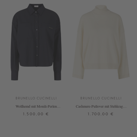
BRUNELLO CUCINELLI
BRUNELLO CUCINELLI
Wollhemd mit Monili-Perlen
Cashmere-Pullover mit Stehkragen
Dunkelblau
Beige
1.500,00 €
1.700,00 €
S
M
L
XL
XS
S
M
L
+ WEITERE FARBEN