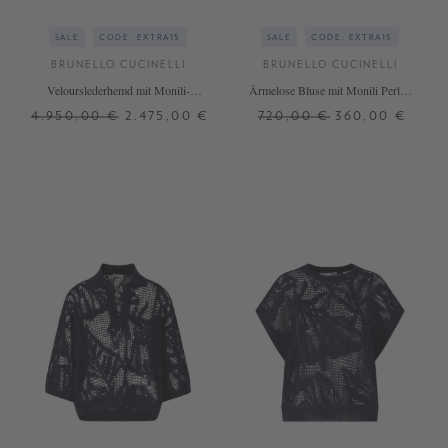
SALE
CODE: EXTRA15
SALE
CODE: EXTRA15
BRUNELLO CUCINELLI
BRUNELLO CUCINELLI
Velourslederhemd mit Monili-
Ärmelose Bluse mit Monili Perlen
Perlen Khaki
Rot
4.950,00 €
2.475,00 €
720,00 €
360,00 €
34
36
38
40
42
XS
S
XL
+ WEITERE FARBEN