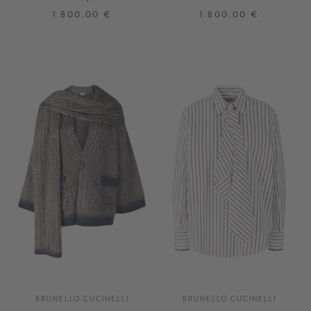
Pailletten Beige
1.800,00 €
1.800,00 €
M
L
XL
S
M
L
+ WEITERE FARBEN
BRUNELLO CUCINELLI
BRUNELLO CUCINELLI