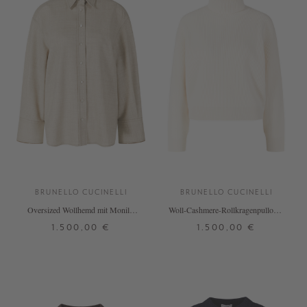
BRUNELLO CUCINELLI
BRUNELLO CUCINELLI
Oversized Wollhemd mit Monili-
Woll-Cashmere-Rollkragenpullover
Perlen Beige
Crème
1.500,00 €
1.500,00 €
S
M
L
XL
XS
S
M
L
+ WEITERE FARBEN