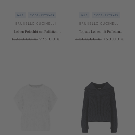
SALE
CODE: EXTRA15
SALE
CODE: EXTRA15
BRUNELLO CUCINELLI
BRUNELLO CUCINELLI
Leinen-Poloshirt mit Pailletten
Top aus Leinen mit Pailletten
Marineblau
Marineblau
1.950,00 €
975,00 €
1.500,00 €
750,00 €
XS
S
M
XS
M
L
XL
+ WEITERE FARBEN