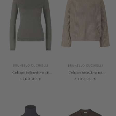
BRUNELLO CUCINELLI
BRUNELLO CUCINELLI
Cashmere-Seidenpullover mit
Cashmere-Wollpullover mit
Rollkragen Grün
Pailletten Beige
1.200,00 €
2.100,00 €
S
M
L
XL
XS
S
M
L
XL
+ WEITERE FARBEN