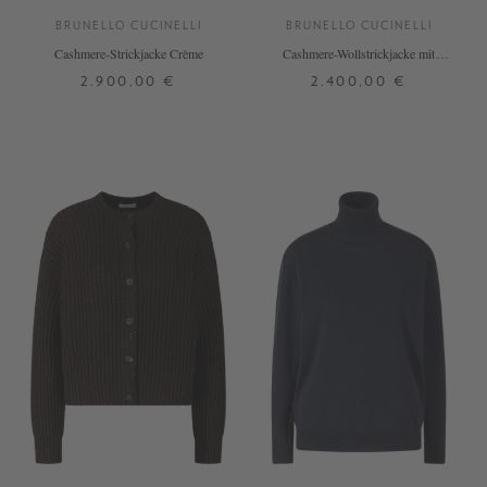
BRUNELLO CUCINELLI
BRUNELLO CUCINELLI
Cashmere-Strickjacke Crème
Cashmere-Wollstrickjacke mit
Pailletten Beige
2.900,00 €
2.400,00 €
S
M
XL
+ WEITERE FARBEN