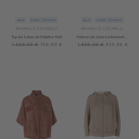
SALE
CODE: EXTRA15
SALE
CODE: EXTRA15
BRUNELLO CUCINELLI
BRUNELLO CUCINELLI
Top aus Leinen mit Pailletten Weiß
Pullover mit Ajour-Lochmusterung
Marineblau
1.500,00 €
750,00 €
1.850,00 €
925,00 €
M
XL
XS
S
M
L
+ WEITERE FARBEN
+ WEITERE FARBEN