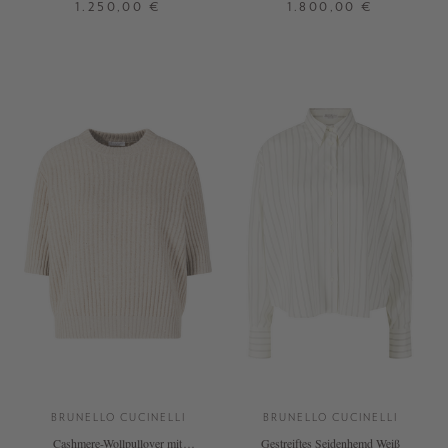
1.250,00 €
1.800,00 €
XS
S
M
M
L
XL
+ WEITERE FARBEN
BRUNELLO CUCINELLI
BRUNELLO CUCINELLI
Cashmere-Wollpullover mit
Gestreiftes Seidenhemd Weiß