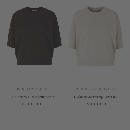
BRUNELLO CUCINELLI
BRUNELLO CUCINELLI
Cashmere-Kurzarmpullover mit
Cashmere-Kurzarmpullover mit
Monili-Perlen Dunkelbraun
Monili-Perlen Beige
1.600,00 €
1.600,00 €
XS
S
M
L
XL
XS
S
M
L
XL
+ WEITERE FARBEN
+ WEITERE FARBEN