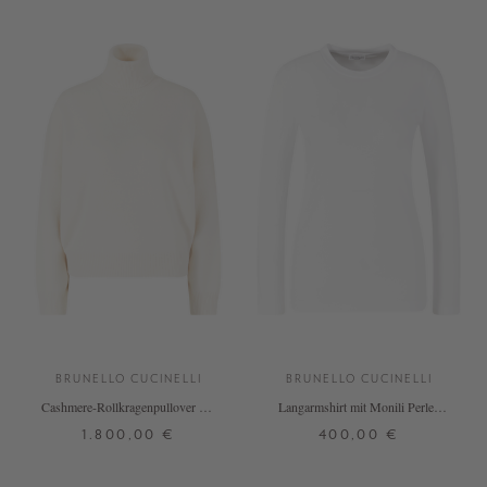
BRUNELLO CUCINELLI
BRUNELLO CUCINELLI
Cashmere-Rollkragenpullover mit
Langarmshirt mit Monili Perlen
Monili-Perlen Crème
Weiß
1.800,00 €
400,00 €
XS
S
M
L
XL
XS
S
M
L
XL