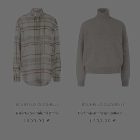
BRUNELLO CUCINELLI
BRUNELLO CUCINELLI
Kariertes Seidenhemd Braun
Cashmere-Rollkragenpullover mit
Monili-Perlen Grau
1.800,00 €
1.800,00 €
S
M
L
XL
XS
S
M
L
XL
+ WEITERE FARBEN