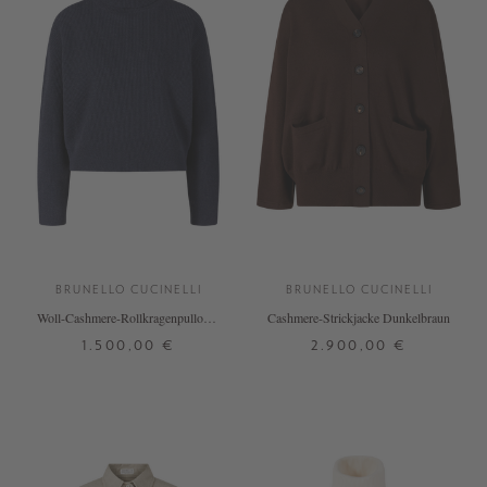
BRUNELLO CUCINELLI
BRUNELLO CUCINELLI
Woll-Cashmere-Rollkragenpullover
Cashmere-Strickjacke Dunkelbraun
Dunkelblau
1.500,00 €
2.900,00 €
XS
S
M
L
XS
S
M
L
XL
+ WEITERE FARBEN