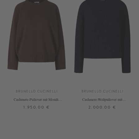
BRUNELLO CUCINELLI
BRUNELLO CUCINELLI
Cashmere-Pullover mit Monili-
Cashmere-Wollpullover mit
Perlen Dunkelbraun
Pailletten in Marineblau
1.950,00 €
2.000,00 €
XS
S
M
L
XS
S
M
L
+ WEITERE FARBEN