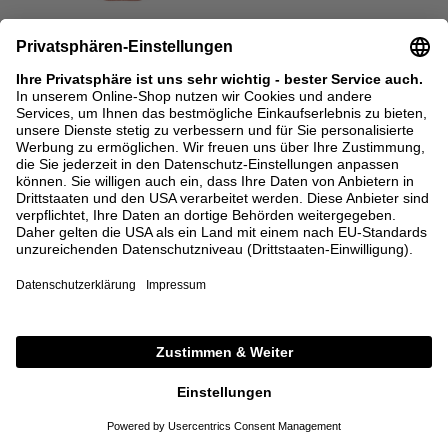
SALE
CODE: EXTRA15
SALE
CODE: EXTRA15
BRUNELLO CUCINELLI
BRUNELLO CUCINELLI
Oversized Velourslederhemd Rot
Sweatjacke mit Monili-Perlen aus
Seide Braun
6.100,00 €
3.050,00 €
1.730,00 €
865,00 €
36
38
40
XS
M
+ WEITERE FARBEN