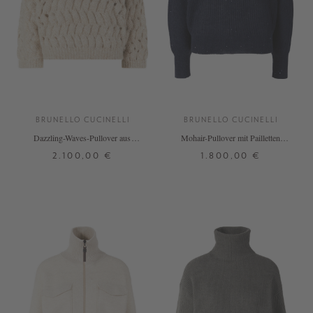
BRUNELLO CUCINELLI
BRUNELLO CUCINELLI
Dazzling-Waves-Pullover aus
Mohair-Pullover mit Pailletten
Mohair in Beige
Marineblau
2.100,00 €
1.800,00 €
XS
S
M
L
XS
S
M
L
XL