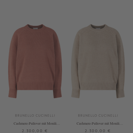
XS
S
M
L
XS
S
M
L
+ WEITERE FARBEN
+ WEITERE FARBEN
BRUNELLO CUCINELLI
BRUNELLO CUCINELLI
Cashmere-Pullover mit Monili
Cashmere-Pullover mit Monili
Perlen Rot
Perlen Beige
2.300,00 €
2.300,00 €