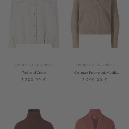
BRUNELLO CUCINELLI
BRUNELLO CUCINELLI
Wollhemd Crème
Cashmere-Pullover mit Monili
Perlen Beige
3.300,00 €
2.900,00 €
32
34
36
S
M
L
XL
+ WEITERE FARBEN