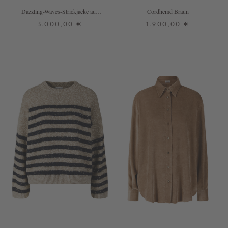
Dazzling-Waves-Strickjacke aus
Cordhemd Braun
Mohair Olivgrün
3.000,00 €
1.900,00 €
S
L
S
L