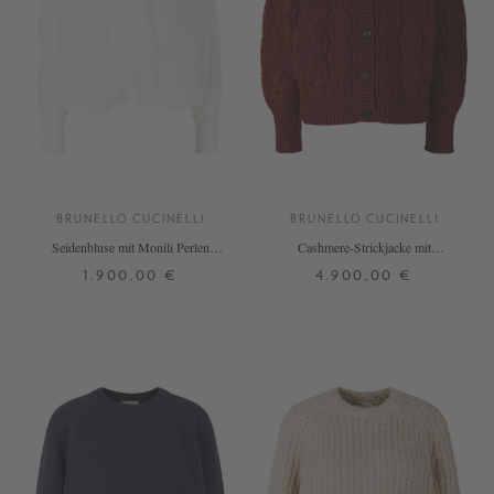
BRUNELLO CUCINELLI
BRUNELLO CUCINELLI
Seidenbluse mit Monili Perlen
Cashmere-Strickjacke mit
Weiß
Stehkragen Bordeaux
1.900,00 €
4.900,00 €
S
M
S
M
L