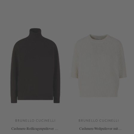
XS
S
L
XS
S
L
+ WEITERE FARBEN
+ WEITERE FARBEN
BRUNELLO CUCINELLI
BRUNELLO CUCINELLI
Cashmere-Rollkragenpullover mit
Cashmere-Wollpullover mit
Monili-Perlen Braun
Pailletten Crème