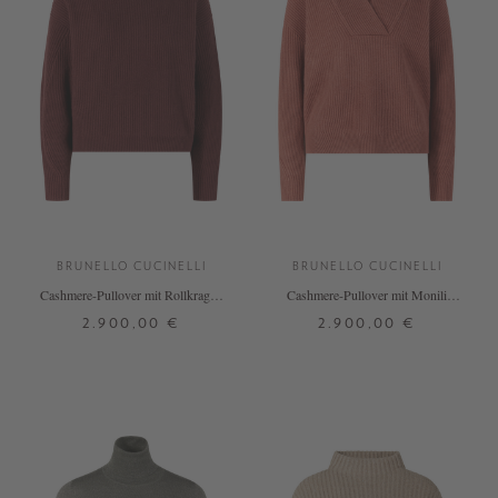
BRUNELLO CUCINELLI
BRUNELLO CUCINELLI
Cashmere-Pullover mit Rollkragen
Cashmere-Pullover mit Monili
Rot
Perlen Rot
2.900,00 €
2.900,00 €
S
M
L
XL
S
M
L
XL
+ WEITERE FARBEN
+ WEITERE FARBEN