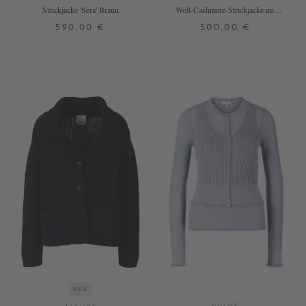
Strickjacke 'Sera' Braun
Woll-Cashmere-Strickjacke mit
Zopfmuster Marineblau
590,00 €
500,00 €
36
38
40
XS
S
M
L
+ WEITERE FARBEN
NEU