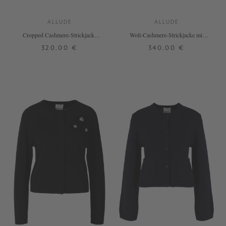
ALLUDE
ALLUDE
Cropped Cashmere-Strickjacke
Woll-Cashmere-Strickjacke mit
Dunkelbraun
Strickblüten Grau
320,00 €
340,00 €
XS
S
M
L
XL
XS
S
M
L
XL
XXL
+ WEITERE FARBEN
+ WEITERE FARBEN