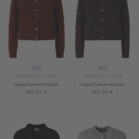
NEU
NEU
UNGER COLLECTION
UNGER COLLECTION
Cropped Cashmere-Strickjacke
Cropped Cashmere-Strickjacke
'The Essential Cardigan' Terea
'The Essential Cardigan' Espresso
380,00 €
380,00 €
XS
S
M
L
XL
XS
S
M
L
XL
+ WEITERE FARBEN
+ WEITERE FARBEN