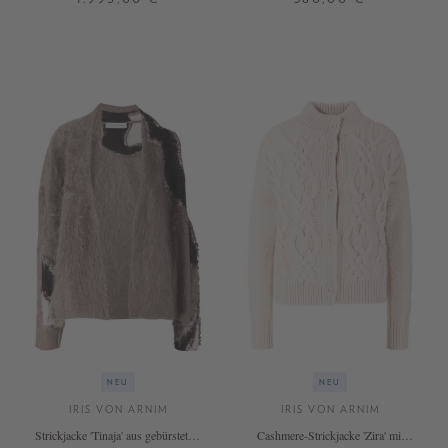
XS/S
M/L
XS
S
M
L
XL
+ WEITERE FARBEN
NEU
NEU
IRIS VON ARNIM
IRIS VON ARNIM
Strickjacke 'Tinaja' aus gebürstetem
Cashmere-Strickjacke 'Zira' mit