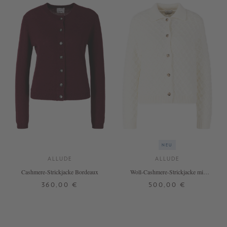
NEU
ALLUDE
ALLUDE
Cashmere-Strickjacke Bordeaux
Woll-Cashmere-Strickjacke mit
Zopfmuster Weiß
360,00 €
500,00 €
XS
S
M
L
XL
XS
S
M
L
+ WEITERE FARBEN
+ WEITERE FARBEN