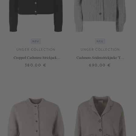
NEU
NEU
UNGER COLLECTION
UNGER COLLECTION
Cropped Cashmere-Strickjacke
Cashmere-Seidenstrickjacke 'The
'The Essential Cardigan' Black
Luxury Troyer' mit Stehkragen
380,00 €
690,00 €
Silver Melange
XS
S
M
L
XL
S
M
L
+ WEITERE FARBEN
+ WEITERE FARBEN