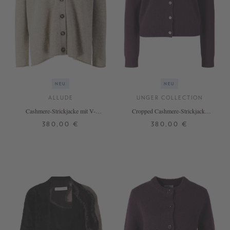
NEU
NEU
ALLUDE
UNGER COLLECTION
Cashmere-Strickjacke mit V-
Cropped Cashmere-Strickjacke
Ausschnitt Beige
'The Essential Cardigan' Blackberry
380,00 €
380,00 €
XS
S
M
L
XS
S
M
L
XL
+ WEITERE FARBEN
+ WEITERE FARBEN