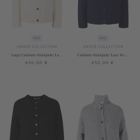
NEU
NEU
UNGER COLLECTION
UNGER COLLECTION
Lange Cashmere-Strickjacke 'Luxe
Cashmere-Strickjacke 'Luxe Troyer
Troyer Cardigan Long' Vanilla
Cardigan Long' Midnight
650,00 €
650,00 €
S
M
L
S
M
L
+ WEITERE FARBEN
+ WEITERE FARBEN