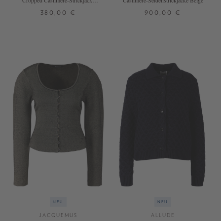
Cropped Cashmere-Strickjacke
Cashmere-Seidenstrickjacke Beige
'The Essential Cardigan' Hazel
380,00 €
900,00 €
XS
S
M
L
XL
XS
S
M
L
XL
+ WEITERE FARBEN
NEU
NEU
JACQUEMUS
ALLUDE