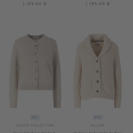
Cashmere Taupe/Alabaster
Zopfmuster Alabaster
1.195,00 €
1.795,00 €
XS/S
M/L
XS
S
M
L
+ WEITERE FARBEN
NEU
NEU
UNGER COLLECTION
ALLUDE