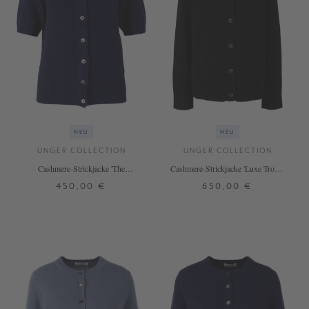
NEU
NEU
UNGER COLLECTION
UNGER COLLECTION
Cashmere-Strickjacke 'The
Cashmere-Strickjacke 'Luxe Troyer
Shortsleeve Cardigan' Midnight
Cardigan Long' Black
450,00 €
650,00 €
S
M
L
S
M
L
+ WEITERE FARBEN
+ WEITERE FARBEN