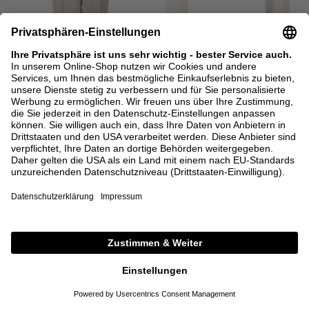
ALLUDE
ALLUDE
Langer Woll-Cashmere-
Woll-Cashmere-Strickjacke
Strickmantel Taupe
Hellgrau
730,00 €
400,00 €
XS
S
M
L
XS
S
M
L
+ WEITERE FARBEN
+ WEITERE FARBEN