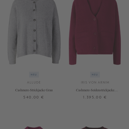
NEU
NEU
ALLUDE
IRIS VON ARNIM
Cashmere-Strickjacke Grau
Cashmere-Seidenstrickjacke
'Davella' Rubin
540,00 €
1.395,00 €
XS
S
M
L
XS
S
M
L
+ WEITERE FARBEN
+ WEITERE FARBEN