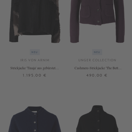
NEU
NEU
IRIS VON ARNIM
UNGER COLLECTION
Strickjacke 'Tinaja' aus gebürstetem
Cashmere-Strickjacke 'The Betty
Cashmere Nero/Taupe
Short' Blackberry
1.195,00 €
490,00 €
XS/S
M/L
S
M
L
+ WEITERE FARBEN
+ WEITERE FARBEN