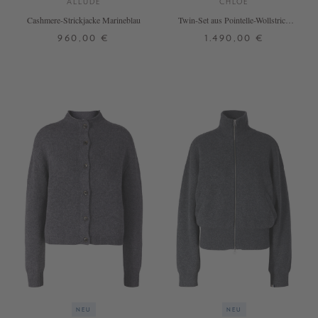
ALLUDE
CHLOÉ
Cashmere-Strickjacke Marineblau
Twin-Set aus Pointelle-Wollstrick
Eisblau
960,00 €
1.490,00 €
XS
S
M
L
XL
XS
S
M
L
NEU
NEU