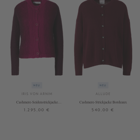
NEU
NEU
IRIS VON ARNIM
ALLUDE
Cashmere-Seidenstrickjacke
Cashmere-Strickjacke Bordeaux
'Jubilea Degradé' Burgundy/Rubin
1.295,00 €
540,00 €
XS
S
M
L
XL
XS
S
M
L
+ WEITERE FARBEN
+ WEITERE FARBEN