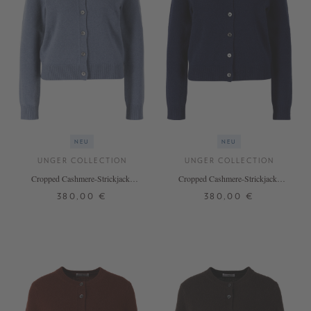
NEU
NEU
UNGER COLLECTION
UNGER COLLECTION
Cropped Cashmere-Strickjacke
Cropped Cashmere-Strickjacke
'The Essential Cardigan' De Nimes
'The Essential Cardigan' Midnight
380,00 €
380,00 €
XS
S
M
L
XL
XS
S
M
L
XL
+ WEITERE FARBEN
+ WEITERE FARBEN