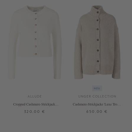
NEU
ALLUDE
UNGER COLLECTION
Cropped Cashmere-Strickjacke
Cashmere-Strickjacke 'Luxe Troyer
Weiß
Cardigan Long' Hazel
320,00 €
650,00 €
XS
S
M
L
XL
S
M
L
+ WEITERE FARBEN
+ WEITERE FARBEN