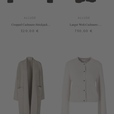
ALLUDE
ALLUDE
Cropped Cashmere-Strickjacke
Langer Woll-Cashmere-
Marineblau
Strickmantel Dunkelbraun
320,00 €
730,00 €
XS
S
M
L
XL
XS
S
M
L
+ WEITERE FARBEN
+ WEITERE FARBEN