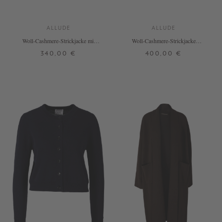
ALLUDE
ALLUDE
Woll-Cashmere-Strickjacke mit
Woll-Cashmere-Strickjacke
Strickblüten Schwarz
Marineblau
340,00 €
400,00 €
XS
S
M
L
XL
XXL
XS
S
M
L
+ WEITERE FARBEN
+ WEITERE FARBEN