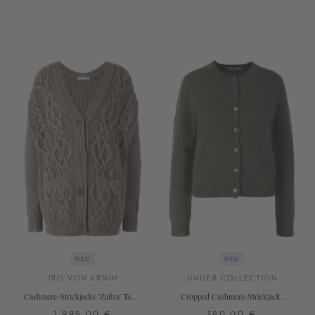
S
M
L
S
M
L
+ WEITERE FARBEN
+ WEITERE FARBEN
NEU
NEU
IRIS VON ARNIM
UNGER COLLECTION
Cashmere-Strickjacke 'Zafira' Taupe
Cropped Cashmere-Strickjacke
Stonewashed
'The Essential Cardigan' Thyme
1.995,00 €
380,00 €