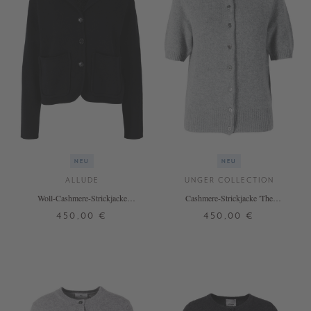
NEU
NEU
ALLUDE
UNGER COLLECTION
Woll-Cashmere-Strickjacke
Cashmere-Strickjacke 'The
Schwarz
Shortsleeve Cardigan' Silver
450,00 €
450,00 €
Melange
XS
S
M
L
S
M
L
+ WEITERE FARBEN
+ WEITERE FARBEN