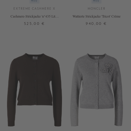
NEU
NEU
EXTREME CASHMERE X
MONCLER
Cashmere-Strickjacke 'n°435 Little
Wattierte Strickjacke 'Tricot' Crème
Lamb' Chai
525,00 €
940,00 €
ONE SIZE
S
M
L