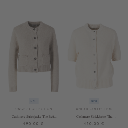
S
M
L
S
M
L
+ WEITERE FARBEN
+ WEITERE FARBEN
NEU
NEU
UNGER COLLECTION
UNGER COLLECTION
Cashmere-Strickjacke 'The Betty
Cashmere-Strickjacke 'The
Short' Hazel
Shortsleeve Cardigan' Vanilla
490,00 €
450,00 €