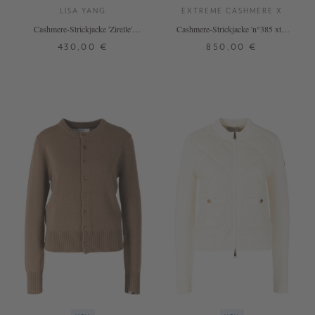
LISA YANG
EXTREME CASHMERE X
Cashmere-Strickjacke 'Zirelle'
Cashmere-Strickjacke 'n°385 xtra
Graphite
cute' Felt
430,00 €
850,00 €
0
1
2
ONE SIZE