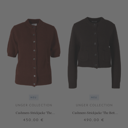
+ WEITERE FARBEN
+ WEITERE FARBEN
NEU
NEU
UNGER COLLECTION
UNGER COLLECTION
Cashmere-Strickjacke 'The
Cashmere-Strickjacke 'The Betty
Shortsleeve Cardigan' Terea
Short' Espresso
450,00 €
490,00 €