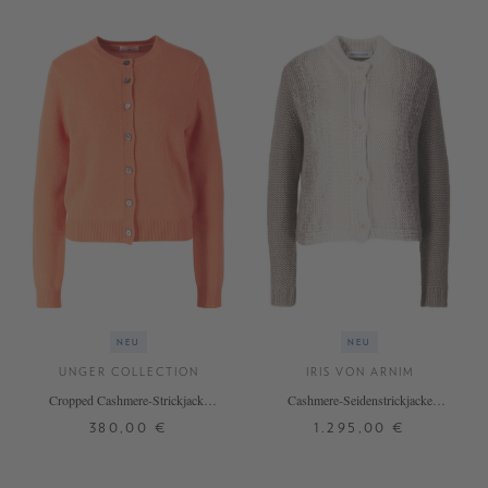
NEU
NEU
UNGER COLLECTION
IRIS VON ARNIM
Cropped Cashmere-Strickjacke
Cashmere-Seidenstrickjacke
'The Essential Cardigan' Mandarine
'Jubilea Degradé' Alabaster/Taupe
380,00 €
1.295,00 €
XS
S
M
L
XL
XS
S
M
L
XL
+ WEITERE FARBEN
+ WEITERE FARBEN