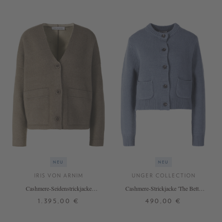
NEU
NEU
IRIS VON ARNIM
UNGER COLLECTION
Cashmere-Seidenstrickjacke
Cashmere-Strickjacke 'The Betty
'Davella' Taupe/Alabaster
Short' De Nimes
1.395,00 €
490,00 €
XS
S
M
L
S
M
L