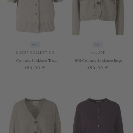
NEU
NEU
UNGER COLLECTION
ALLUDE
Cashmere-Strickjacke 'The
Woll-Cashmere-Strickjacke Beige
Shortsleeve Cardigan' Hazel
450,00 €
450,00 €
Melange
S
M
L
XS
S
M
L
+ WEITERE FARBEN
+ WEITERE FARBEN