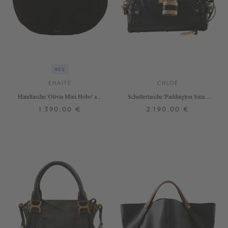
NEU
KHAITE
CHLOÉ
Handtasche 'Olivia Mini Hobo' aus
Schultertasche 'Paddington Small'
Veloursleder Schwarz
Schwarz
1.390,00 €
2.190,00 €
ONE SIZE
ONE SIZE
+ WEITERE FARBEN
+ WEITERE FARBEN