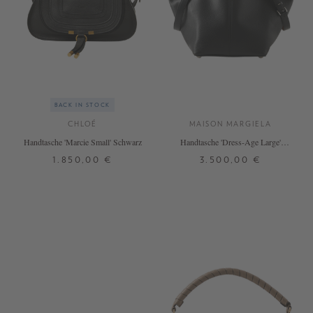
BACK IN STOCK
CHLOÉ
MAISON MARGIELA
Handtasche 'Marcie Small' Schwarz
Handtasche 'Dress-Age Large'
Schwarz
1.850,00 €
3.500,00 €
ONE SIZE
ONE SIZE