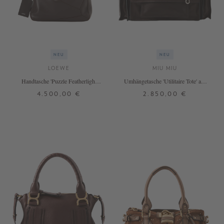
NEU
NEU
LOEWE
MIU MIU
Handtasche 'Puzzle Featherlight
Umhängetasche 'Utilitaire Tote' aus
Large' Dark Brown
Lammleder Dunkelbraun
4.500,00 €
2.850,00 €
ONE SIZE
ONE SIZE