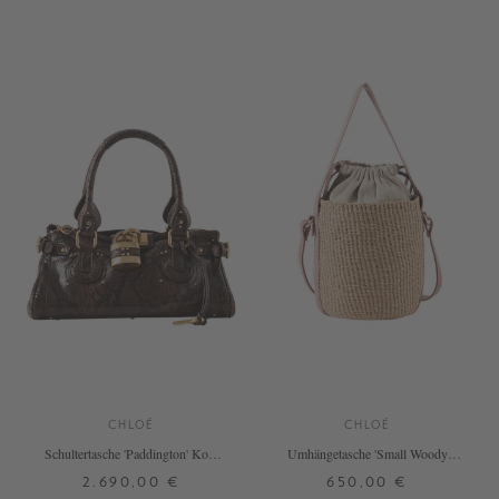
ONE SIZE
ONE SIZE
+ WEITERE FARBEN
CHLOÉ
CHLOÉ
Schultertasche 'Paddington' Kohl
Umhängetasche 'Small Woody
Brown
Basket' Nougat
2.690,00 €
650,00 €