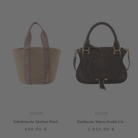
+ WEITERE FARBEN
+ WEITERE FARBEN
CHLOÉ
CHLOÉ
Schultertasche 'Medium Woody
Handtasche 'Marcie Double Carry
Basket' Nougat
Small' Kohl Brown
690,00 €
2.050,00 €