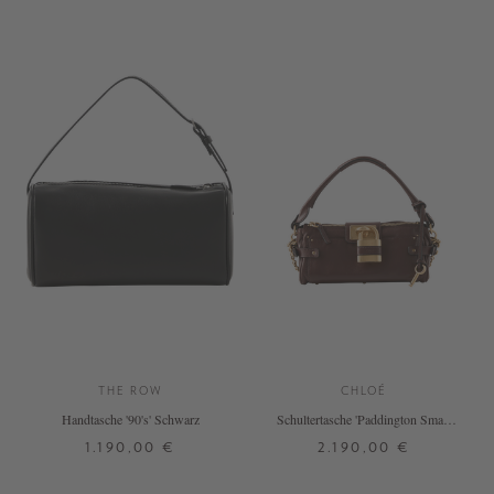
THE ROW
CHLOÉ
Handtasche '90's' Schwarz
Schultertasche 'Paddington Small'
Crafty Brown
1.190,00 €
2.190,00 €
ONE SIZE
ONE SIZE