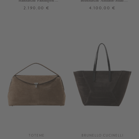
Handtasche 'Paddington'
Beuteltasche 'Andiamo Small'
Rosewood
Fondant
2.190,00 €
4.100,00 €
ONE SIZE
ONE SIZE
TOTEME
BRUNELLO CUCINELLI