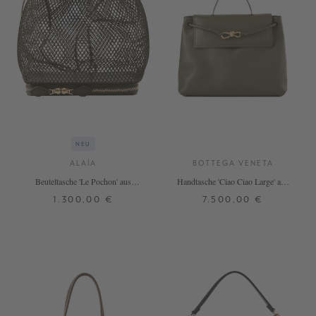
NEU
ALAÏA
BOTTEGA VENETA
Beuteltasche 'Le Pochon' aus
Handtasche 'Ciao Ciao Large' aus
Netzstoff Khaki
Kalbsleder Cypress
1.300,00 €
7.500,00 €
ONE SIZE
ONE SIZE
+ WEITERE FARBEN