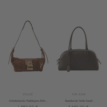
ONE SIZE
ONE SIZE
+ WEITERE FARBEN
CHLOÉ
THE ROW
Schultertasche 'Paddington Hobo''
Handtasche 'India Small'
Vintage Brown
Dunkelbraun
1.990,00 €
3.690,00 €