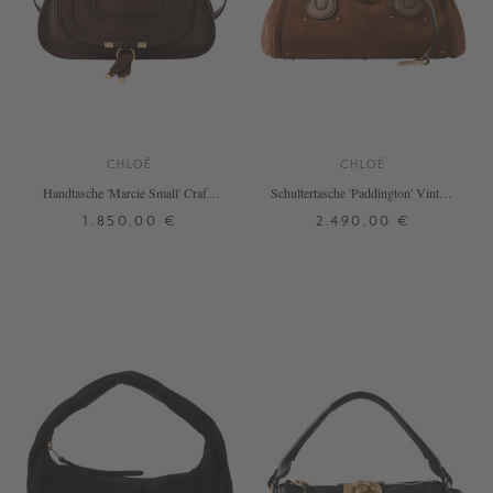
CHLOÉ
CHLOÉ
Handtasche 'Marcie Small' Crafty
Schultertasche 'Paddington' Vintage
Brown
Brown
1.850,00 €
2.490,00 €
ONE SIZE
ONE SIZE
+ WEITERE FARBEN