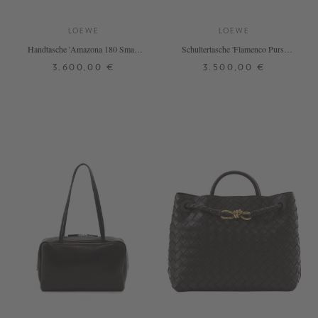
LOEWE
LOEWE
Handtasche 'Amazona 180 Small'
Schultertasche 'Flamenco Purse
Oro Chocolat
Large' Mocha
3.600,00 €
3.500,00 €
ONE SIZE
ONE SIZE
+ WEITERE FARBEN