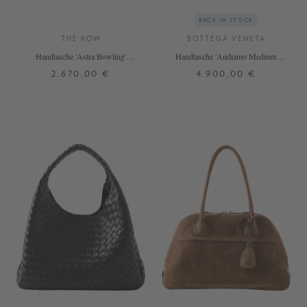
BACK IN STOCK
THE ROW
BOTTEGA VENETA
Handtasche 'Astra Bowling'
Handtasche 'Andiamo Medium'
Schwarz
Fondant
2.670,00 €
4.900,00 €
ONE SIZE
ONE SIZE