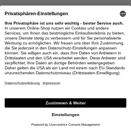
MIU MIU
MAISON MARGIELA
Handtasche 'Vivant' aus Kalbsleder
Handtasche 'Dress-Age Medium'
Cognac
Schwarz
3.600,00 €
2.500,00 €
ONE SIZE
ONE SIZE