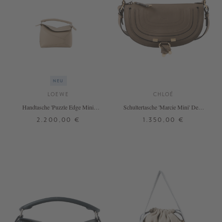
NEU
LOEWE
CHLOÉ
Handtasche 'Puzzle Edge Mini'
Schultertasche 'Marcie Mini' Deep
Clay
Taupe
2.200,00 €
1.350,00 €
ONE SIZE
ONE SIZE
+ WEITERE FARBEN
+ WEITERE FARBEN