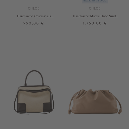
BACK IN STOCK
CHLOÉ
CHLOÉ
Handtasche 'Charms' aus
Handtasche 'Marcie Hobo Small'
Naturfasern Crafty Brown
Clay Brown
990,00 €
1.750,00 €
ONE SIZE
ONE SIZE
+ WEITERE FARBEN