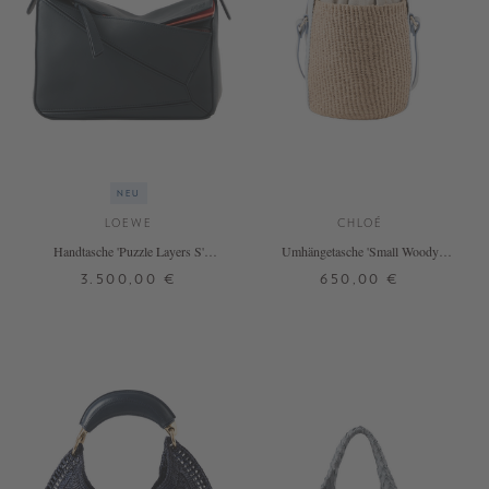
NEU
LOEWE
CHLOÉ
Handtasche 'Puzzle Layers S'
Umhängetasche 'Small Woody
Multicolor/Deep Navy
Basket' Greyish Blue
3.500,00 €
650,00 €
ONE SIZE
ONE SIZE
+ WEITERE FARBEN