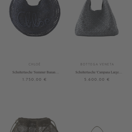
CHLOÉ
BOTTEGA VENETA
Schultertasche 'Summer Banana'
Schultertasche 'Campana Large'
Parisian Night
Cloudy
1.750,00 €
5.600,00 €
ONE SIZE
ONE SIZE
+ WEITERE FARBEN