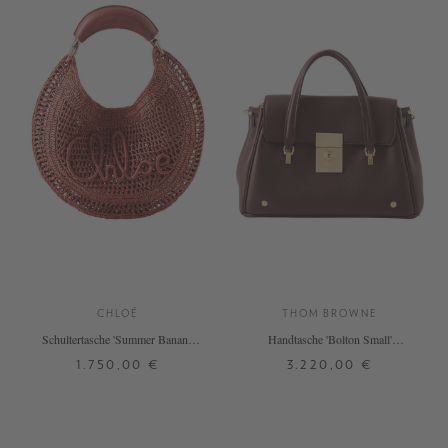
CHLOÉ
THOM BROWNE
Schultertasche 'Summer Banana'
Handtasche 'Bolton Small'
Ginger Red
Bordeaux
1.750,00 €
3.220,00 €
ONE SIZE
ONE SIZE
+ WEITERE FARBEN
+ WEITERE FARBEN