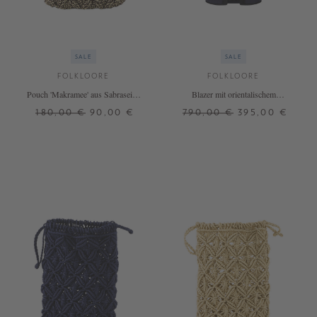
SALE
SALE
FOLKLOORE
FOLKLOORE
Pouch 'Makramee' aus Sabraseide
Blazer mit orientalischem
Braun
Strickmuster Marineblau
180,00 €
90,00 €
790,00 €
395,00 €
ONE SIZE
XS/S
S/M
M/L
+ WEITERE FARBEN