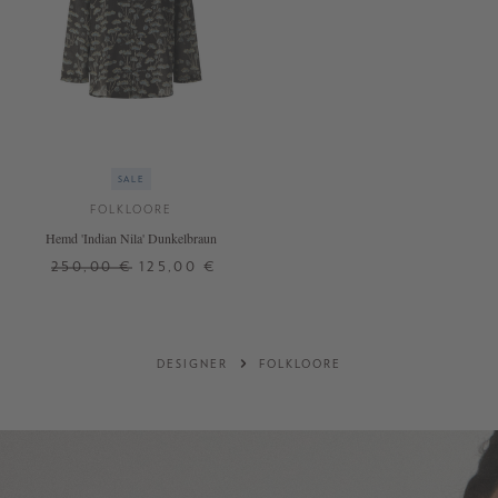
SALE
FOLKLOORE
Hemd 'Indian Nila' Dunkelbraun
250,00 €
125,00 €
M
L
+ WEITERE FARBEN
DESIGNER
FOLKLOORE