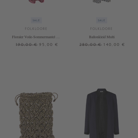
SALE
SALE
FOLKLOORE
FOLKLOORE
Floraler Voile-Sommermantel mit
Ballonkleid Multi
Taillenband Rot
190,00 €
95,00 €
280,00 €
140,00 €
ONE SIZE
ONE SIZE
+ WEITERE FARBEN