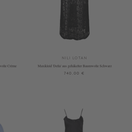
NILI LOTAN
mwolle Crème
Maxikleid 'Della' aus gehäkelter Baumwolle Schwarz
740,00 €
S
M
L
XL
N
+ WEITERE FARBEN