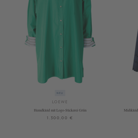
NEU
LOEWE
Hemdkleid mit Logo-Stickerei Grün
Midiklei
1.300,00 €
32
34
36