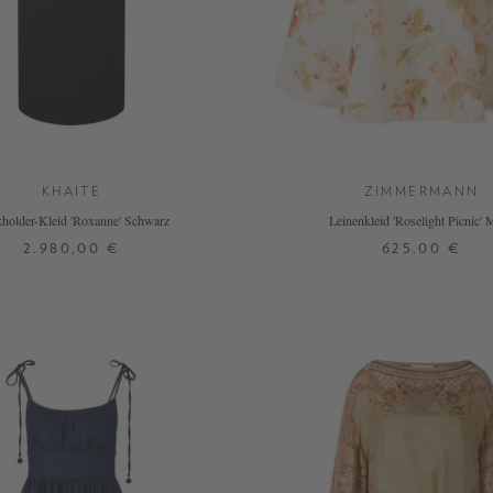
KHAITE
ZIMMERMANN
holder-Kleid 'Roxanne' Schwarz
Leinenkleid 'Roselight Picnic' 
2.980,00 €
625,00 €
34
36
0
1
2
3