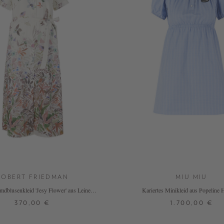
ROBERT FRIEDMAN
MIU MIU
mdblusenkleid 'Jesy Flower' aus Leinen
Kariertes Minikleid aus Popeline 
Multi
370,00 €
1.700,00 €
L
32
34