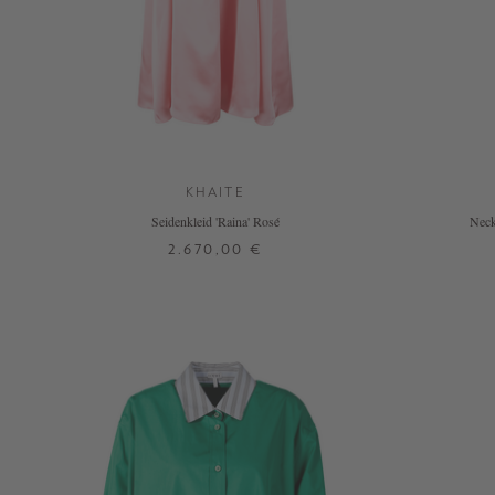
KHAITE
Seidenkleid 'Raina' Rosé
Neck
2.670,00 €
S