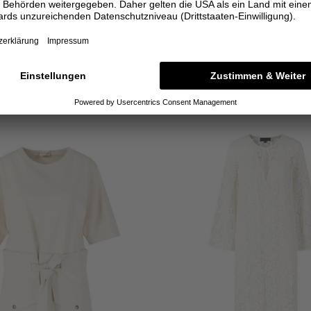
ZIMMERMANN
ZIMMERMANN
idikleid 'Aster Scarf' aus Seide Multi
Minikleid 'Mahon Broderie Denim' M
1.275,00 €
895,00 €
3
4