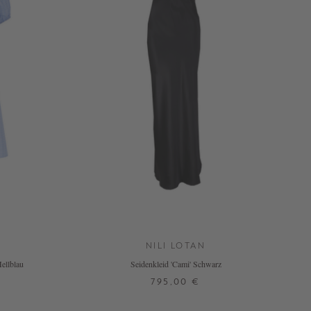
NILI LOTAN
Hellblau
Seidenkleid 'Cami' Schwarz
795,00 €
XS
M
L