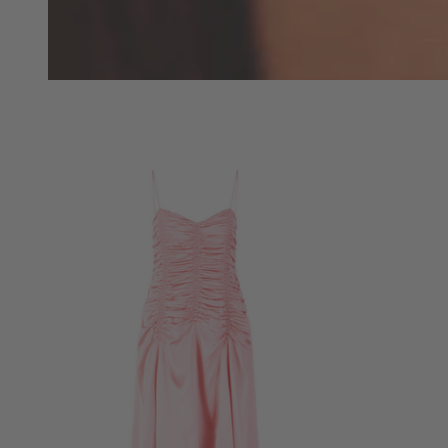
NOW
LIVE:
UNGER
COLLECTION
F/W
26