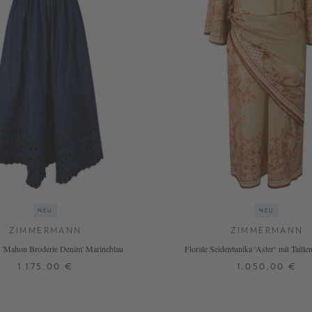
NEU
NEU
ZIMMERMANN
ZIMMERMANN
d 'Mahon Broderie Denim' Marineblau
Florale Seidentunika 'Aster‘ mit Taill
1.175,00 €
1.050,00 €
2
2