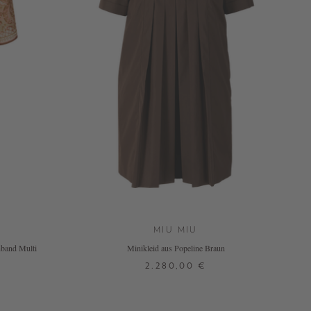
MIU MIU
enband Multi
Minikleid aus Popeline Braun
2.280,00 €
32
36