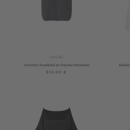
SACAI
Gestreiftes Hemdkleid aus Popeline Marineblau
Minikle
830,00 €
2
3
4