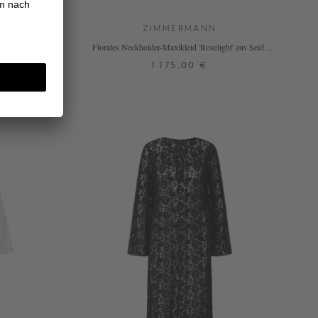
ZIMMERMANN
arineblau
Florales Neckholder-Maxikleid 'Roselight' aus Seide
Multi
1.175,00 €
3