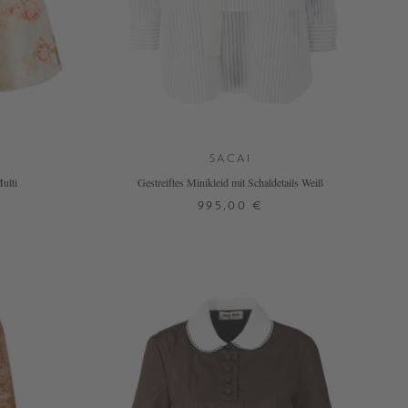
SACAI
Multi
Gestreiftes Minikleid mit Schaldetails Weiß
995,00 €
1
2
3
4