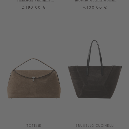
Handtasche 'Paddington'
Beuteltasche 'Andiamo Small'
Rosewood
Fondant
2.190,00 €
4.100,00 €
ONE SIZE
ONE SIZE
TOTEME
BRUNELLO CUCINELLI