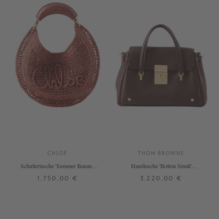
CHLOÉ
THOM BROWNE
Schultertasche 'Summer Banana'
Handtasche 'Bolton Small'
Ginger Red
Bordeaux
1.750,00 €
3.220,00 €
ONE SIZE
ONE SIZE
+ WEITERE FARBEN
+ WEITERE FARBEN