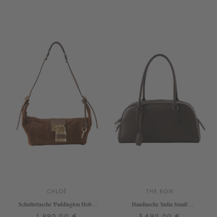
ONE SIZE
ONE SIZE
+ WEITERE FARBEN
CHLOÉ
THE ROW
Schultertasche 'Paddington Hobo''
Handtasche 'India Small'
Vintage Brown
Dunkelbraun
1.990,00 €
3.690,00 €