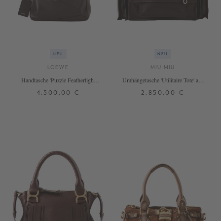
NEU
NEU
LOEWE
MIU MIU
Handtasche 'Puzzle Featherlight
Umhängetasche 'Utilitaire Tote' aus
Large' Dark Brown
Lammleder Dunkelbraun
4.500,00 €
2.850,00 €
ONE SIZE
ONE SIZE