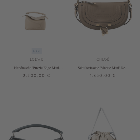
NEU
LOEWE
CHLOÉ
Handtasche 'Puzzle Edge Mini'
Schultertasche 'Marcie Mini' Deep
Clay
Taupe
2.200,00 €
1.350,00 €
ONE SIZE
ONE SIZE
+ WEITERE FARBEN
+ WEITERE FARBEN