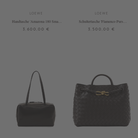
LOEWE
LOEWE
Handtasche 'Amazona 180 Small'
Schultertasche 'Flamenco Purse
Oro Chocolat
Large' Mocha
3.600,00 €
3.500,00 €
ONE SIZE
ONE SIZE
+ WEITERE FARBEN