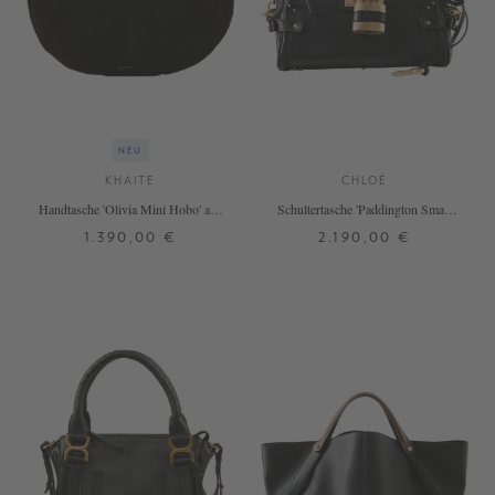
NEU
KHAITE
CHLOÉ
Handtasche 'Olivia Mini Hobo' aus
Schultertasche 'Paddington Small'
Veloursleder Schwarz
Schwarz
1.390,00 €
2.190,00 €
ONE SIZE
ONE SIZE
+ WEITERE FARBEN
+ WEITERE FARBEN