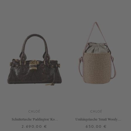
ONE SIZE
ONE SIZE
+ WEITERE FARBEN
CHLOÉ
CHLOÉ
Schultertasche 'Paddington' Kohl
Umhängetasche 'Small Woody
Brown
Basket' Nougat
2.690,00 €
650,00 €