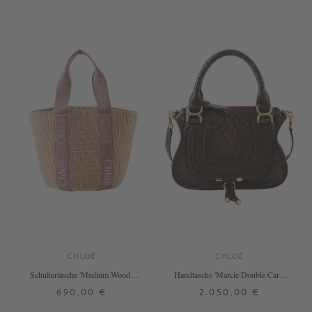
+ WEITERE FARBEN
+ WEITERE FARBEN
CHLOÉ
CHLOÉ
Schultertasche 'Medium Woody
Handtasche 'Marcie Double Carry
Basket' Nougat
Small' Kohl Brown
690,00 €
2.050,00 €