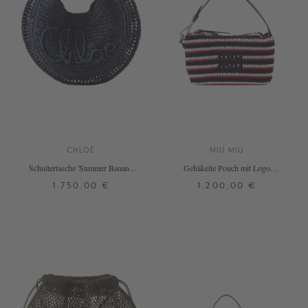
CHLOÉ
MIU MIU
Schultertasche 'Summer Banana'
Gehäkelte Pouch mit Logo
Parisian Night
Marineblau
1.750,00 €
1.200,00 €
ONE SIZE
ONE SIZE
+ WEITERE FARBEN