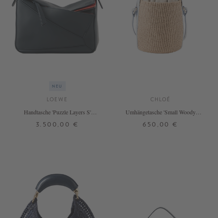
NEU
LOEWE
CHLOÉ
Handtasche 'Puzzle Layers S'
Umhängetasche 'Small Woody
Multicolor/Deep Navy
Basket' Greyish Blue
3.500,00 €
650,00 €
ONE SIZE
ONE SIZE
+ WEITERE FARBEN