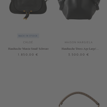
BACK IN STOCK
CHLOÉ
MAISON MARGIELA
Handtasche 'Marcie Small' Schwarz
Handtasche 'Dress-Age Large'
Schwarz
1.850,00 €
3.500,00 €
ONE SIZE
ONE SIZE