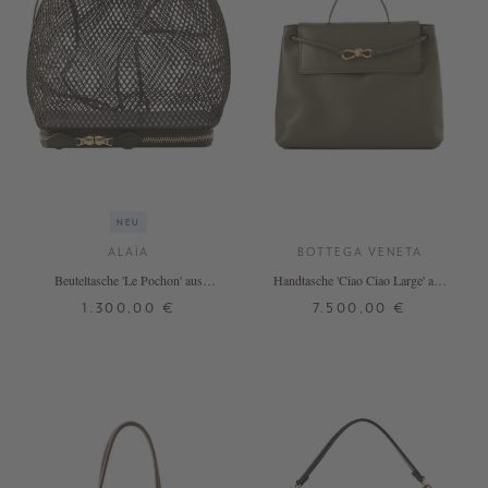
NEU
ALAÏA
BOTTEGA VENETA
Beuteltasche 'Le Pochon' aus
Handtasche 'Ciao Ciao Large' aus
Netzstoff Khaki
Kalbsleder Cypress
1.300,00 €
7.500,00 €
ONE SIZE
ONE SIZE
+ WEITERE FARBEN