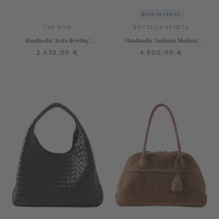
BACK IN STOCK
THE ROW
BOTTEGA VENETA
Handtasche 'Astra Bowling'
Handtasche 'Andiamo Medium'
Schwarz
Fondant
2.670,00 €
4.900,00 €
ONE SIZE
ONE SIZE