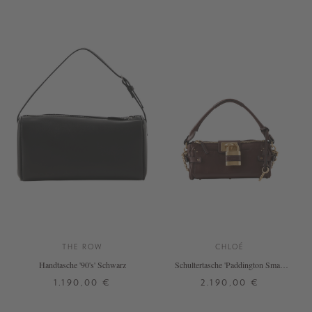
THE ROW
CHLOÉ
Handtasche '90's' Schwarz
Schultertasche 'Paddington Small'
Crafty Brown
1.190,00 €
2.190,00 €
ONE SIZE
ONE SIZE