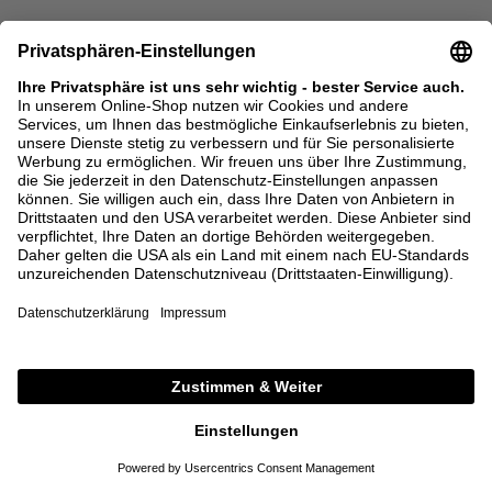
MIU MIU
MAISON MARGIELA
Handtasche 'Vivant' aus Kalbsleder
Handtasche 'Dress-Age Medium'
Cognac
Schwarz
3.600,00 €
2.500,00 €
ONE SIZE
ONE SIZE