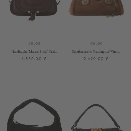
CHLOÉ
CHLOÉ
Handtasche 'Marcie Small' Crafty
Schultertasche 'Paddington' Vintage
Brown
Brown
1.850,00 €
2.490,00 €
ONE SIZE
ONE SIZE
+ WEITERE FARBEN