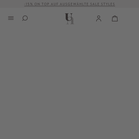
-15% ON TOP AUF AUSGEWÄHLTE SALE STYLES
alt springen
VERSANDKOSTENFREI AB 500 €