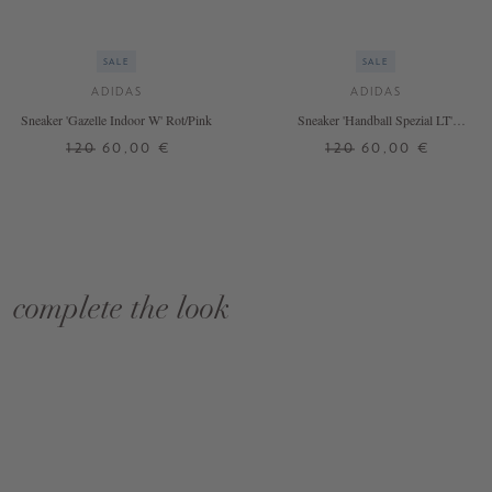
SALE
SALE
ADIDAS
ADIDAS
Sneaker 'Gazelle Indoor W' Rot/Pink
Sneaker 'Handball Spezial LT'
Rosé/Weiß
120
60,00 €
120
60,00 €
complete the look