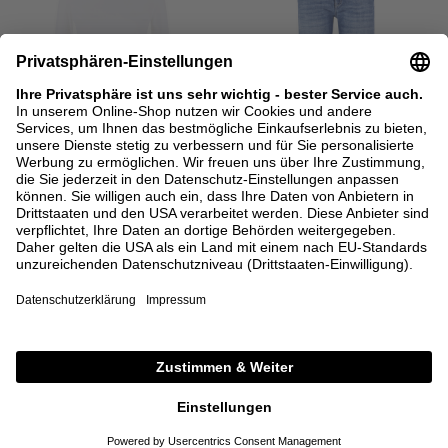
BACK IN STOCK
VINCE
CAMBIO
Langarmshirt aus Pima-Baumwolle
Straight-Leg Jeans 'Elin' Blau
Weiß
95,00 €
160,00 €
XS
M
L
XL
34
36
42
DETAILS
DETAILS