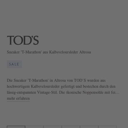
Sneaker 'T-Marathon' aus Kalbsveloursleder Altrosa
SALE
Die Sneaker 'T-Marathon' in Altrosa von TOD’S wurden aus
hochwertigem Kalbsveloursleder gefertigt und bestechen durch den
lässig-entspannten Vintage-Stil. Die ikonische Noppensohle mit feinen
Steppnähten, die sich bis zur Ferse erstrecken, sorgt für
mehr erfahren
unverwechselbaren Komfort und zeitlosen Stil. Das leichte und
bequeme Modell verbindet eine zeitlose Silhouette mit raffinierten
Details.