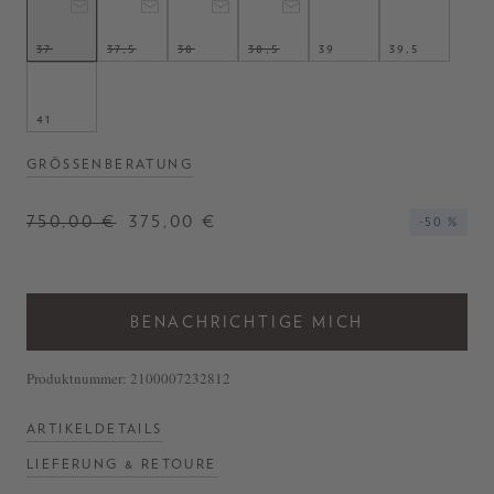
- Sneaker 'T-Marathon' in Altrosa
- Abgerundete Zehenpartie
- Logoprägung auf der Zunge
37
37,5
38
38,5
39
39,5
- Hergestellt in Italien
41
GRÖSSENBERATUNG
750,00 €
375,00 €
-50 %
BENACHRICHTIGE MICH
Produktnummer:
2100007232812
ARTIKELDETAILS
LIEFERUNG & RETOURE