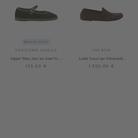
BACK IN STOCK
PIEDÀTERRE VENEZIA
THE ROW
Slipper 'Mary Jane' aus Samt Verde
Loafer 'Lucca' aus Veloursleder
Loden
Dunkelbraun
155,00 €
1.350,00 €
37
38
39
40
41
42
37
39
39,5
40
41
+ WEITERE FARBEN