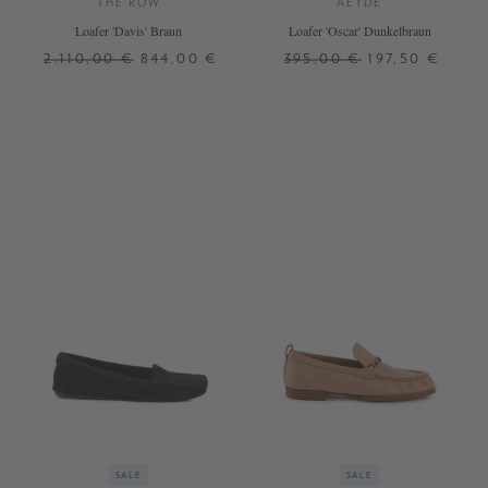
THE ROW
AEYDE
Loafer 'Davis' Braun
Loafer 'Oscar' Dunkelbraun
2.110,00 €
844,00 €
395,00 €
197,50 €
38
38,5
39,5
41
37
SALE
SALE