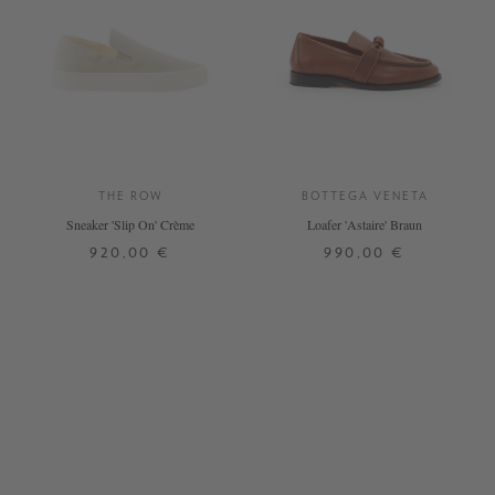
THE ROW
BOTTEGA VENETA
Sneaker 'Slip On' Crème
Loafer 'Astaire' Braun
920,00 €
990,00 €
37
39
40
36
37
39