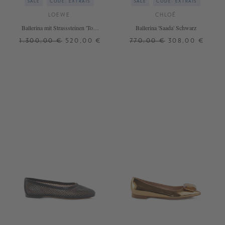
SALE
CODE: EXTRA15
SALE
CODE: EXTRA15
LOEWE
CHLOÉ
Ballerina mit Strasssteinen 'Toy'
Ballerina 'Saada' Schwarz
Schwarz
1.300,00 €
520,00 €
770,00 €
308,00 €
37
37
38,5
39
39,5