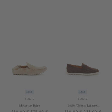
37
38
39
40
SALE
SALE
TOD'S
TOD'S
Mokassins Beige
Loafer 'Gomma Leggero'
Dunkelbraun
750,00 €
375,00 €
550,00 €
275,00 €