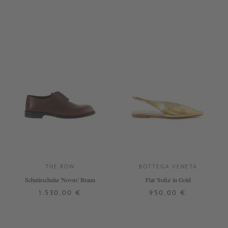
THE ROW
BOTTEGA VENETA
Schnürschuhe 'Novus' Braun
Flat 'Sofia' in Gold
1.530,00 €
950,00 €
38
38,5
39,5
40
38,5
39