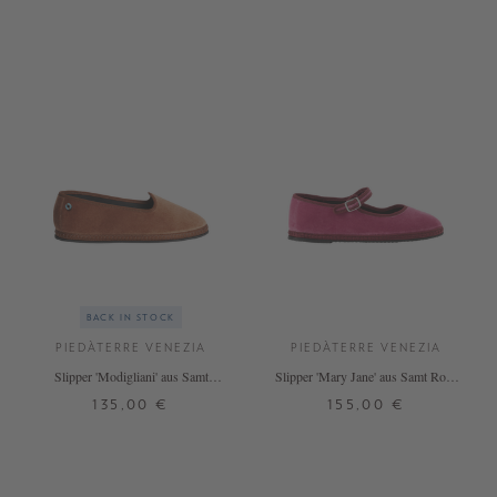
BACK IN STOCK
PIEDÀTERRE VENEZIA
PIEDÀTERRE VENEZIA
Slipper 'Modigliani' aus Samt
Slipper 'Mary Jane' aus Samt Rosa
Caramello
Colombina
135,00 €
155,00 €
37
38
39
40
41
42
37
39
42
+ WEITERE FARBEN
+ WEITERE FARBEN