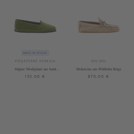
BACK IN STOCK
PIEDÀTERRE VENEZIA
MIU MIU
Slipper 'Modigliani' aus Samt
Mokassins aus Wildleder Beige
Verde Asparago
135,00 €
870,00 €
37
38
39
40
41
42
41
+ WEITERE FARBEN