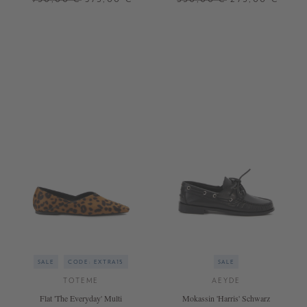
40
42
SALE
CODE: EXTRA15
SALE
TOTEME
AEYDE
Flat 'The Everyday' Multi
Mokassin 'Harris' Schwarz