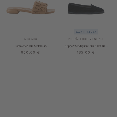
BACK IN STOCK
MIU MIU
PIEDÀTERRE VENEZIA
Pantoletten aus Matelassé-
Slipper 'Modigliani' aus Samt Blue
Nappaleder Hellbraun
Mercantile
850,00 €
135,00 €
38
38,5
39
40
41
36
37
38
39
40
41
42
43
+ WEITERE FARBEN