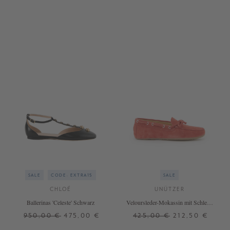
SALE
CODE: EXTRA15
SALE
CHLOÉ
UNÜTZER
Ballerinas 'Celeste' Schwarz
Veloursleder-Mokassin mit Schleife
Rot
950,00 €
475,00 €
425,00 €
212,50 €