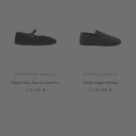
PIEDÀTERRE VENEZIA
BOTTEGA VENETA
Slipper 'Mary Jane' aus Samt Nero
Sunday Slipper Schwarz
Tabarro
155,00 €
1.150,00 €
37
38
42
38
41
+ WEITERE FARBEN