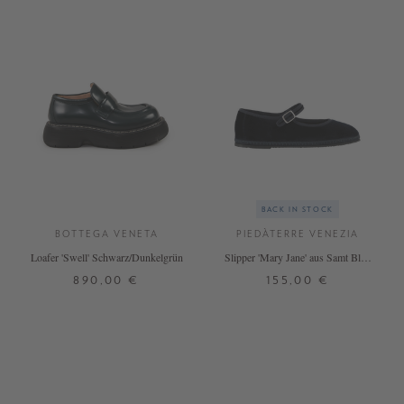
BACK IN STOCK
BOTTEGA VENETA
PIEDÀTERRE VENEZIA
Loafer 'Swell' Schwarz/Dunkelgrün
Slipper 'Mary Jane' aus Samt Blue
Mercantile
890,00 €
155,00 €
39,5
37
39
40
41
42
+ WEITERE FARBEN