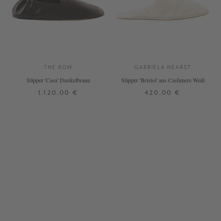
THE ROW
GABRIELA HEARST
Slipper 'Casa' Dunkelbraun
Slipper 'Bristol' aus Cashmere Weiß
1.120,00 €
420,00 €
37
37,5
38,5
39
39,5
38
39
40
41
40