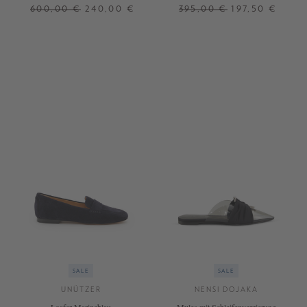
600,00 €
240,00 €
395,00 €
197,50 €
36
37
37
38
39
40
41
SALE
SALE
UNÜTZER
NENSI DOJAKA