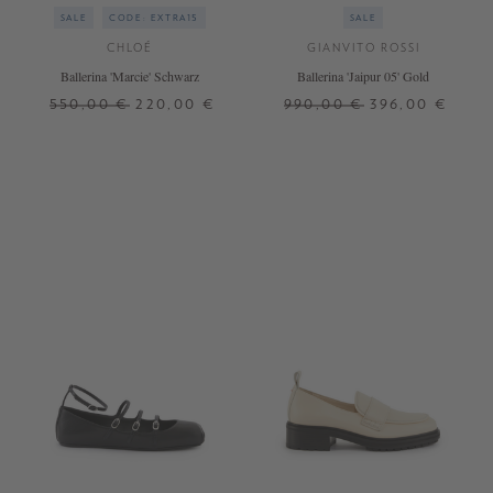
SALE
CODE: EXTRA15
SALE
CHLOÉ
GIANVITO ROSSI
Ballerina 'Marcie' Schwarz
Ballerina 'Jaipur 05' Gold
550,00 €
220,00 €
990,00 €
396,00 €
36,5
37
37,5
38,5
40