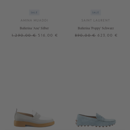
SALE
SALE
AMINA MUADDI
SAINT LAURENT
Ballerina 'Ane' Silber
Ballerina 'Poppy' Schwarz
1.290,00 €
516,00 €
890,00 €
623,00 €
37
37,5
38,5
39,5
36,5
39