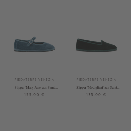
PIEDÀTERRE VENEZIA
PIEDÀTERRE VENEZIA
Slipper 'Mary Jane' aus Samt
Slipper 'Modigliani' aus Samt
Azzurro Adriatico
Verde Carnia
155,00 €
135,00 €
38
39
41
38
39
40
41
43
+ WEITERE FARBEN
+ WEITERE FARBEN