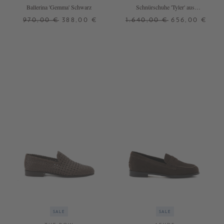
Ballerina 'Gemma' Schwarz
Schnürschuhe 'Tyler' aus
Veloursleder Schwarz
970,00 €
388,00 €
1.640,00 €
656,00 €
38,5
39
40
38
39,5
SALE
SALE