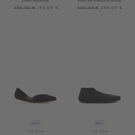
Loafer Marineblau
Mules mit Schleifenverzierung
Schwarz
490,00 €
196,00 €
650,00 €
260,00 €
36,5
36
37
38
39
41
SALE
SALE
THE ROW
THE ROW