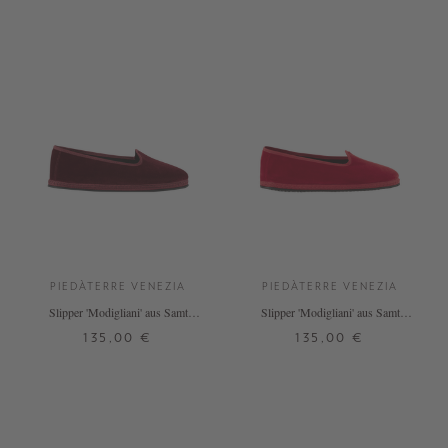
PIEDÀTERRE VENEZIA
PIEDÀTERRE VENEZIA
Slipper 'Modigliani' aus Samt
Slipper 'Modigliani' aus Samt
Bordeaux Sipario
Rosso Refosco
135,00 €
135,00 €
37
38
39
40
43
37
39
41
42
+ WEITERE FARBEN
+ WEITERE FARBEN