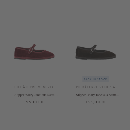
BACK IN STOCK
PIEDÀTERRE VENEZIA
PIEDÀTERRE VENEZIA
Slipper 'Mary Jane' aus Samt
Slipper 'Mary Jane' aus Samt
Bordeaux Sipario
Marrone Caranto
155,00 €
155,00 €
37
41
42
37
38
39
40
41
42
+ WEITERE FARBEN
+ WEITERE FARBEN