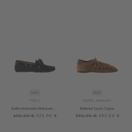
SALE
SALE
TOD'S
ISABEL MARANT
Kalbsveloursleder-Mokassins mit
Ballerina 'Leyza' Cognac
Schnürband Marineblau
650,00 €
325,00 €
590,00 €
295,00 €
37
40
40,5
41
37
38
39
41
+ WEITERE FARBEN