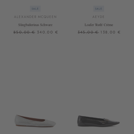
SALE
SALE
ALEXANDER MCQUEEN
AEYDE
Slingballerinas Schwarz
Loafer 'Ruth' Crème
850,00 €
340,00 €
345,00 €
138,00 €
36,5
38,5
39,5
40