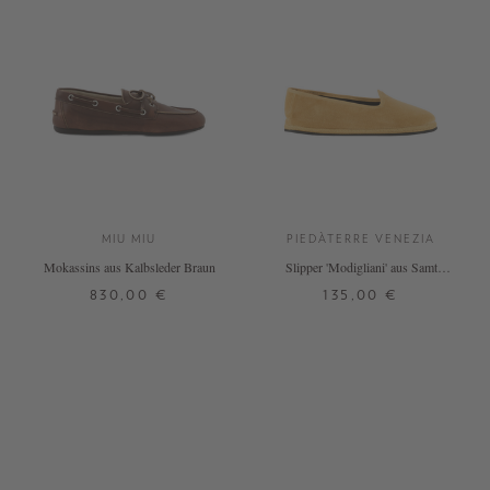
MIU MIU
PIEDÀTERRE VENEZIA
Mokassins aus Kalbsleder Braun
Slipper 'Modigliani' aus Samt
Giallo Ribolla
830,00 €
135,00 €
35,5
38
39
40
41
43
+ WEITERE FARBEN