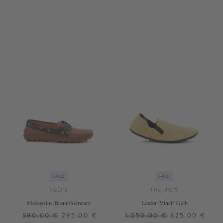
38
41
37,5
+ WEITERE FARBEN
SALE
SALE
TOD'S
THE ROW
Mokassins Braun/Schwarz
Loafer 'Vincit' Gelb
590,00 €
295,00 €
1.250,00 €
625,00 €