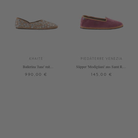
KHAITE
PIEDÀTERRE VENEZIA
Ballerina 'Jane' mit
Slipper 'Modigliani' aus Samt Rosa
Palladiumscheiben Cognac
Colombina Arancio
990,00 €
145,00 €
39
40
41
37
38
39
40
41
42
43
+ WEITERE FARBEN