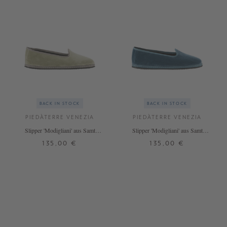
BACK IN STOCK
BACK IN STOCK
PIEDÀTERRE VENEZIA
PIEDÀTERRE VENEZIA
Slipper 'Modigliani' aus Samt
Slipper 'Modigliani' aus Samt
Verde Salvia
Azzurro Adriatico
135,00 €
135,00 €
37
38
39
40
41
42
37
38
39
42
+ WEITERE FARBEN
+ WEITERE FARBEN