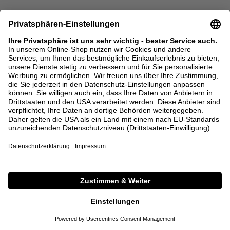
SALE
SALE
THOM BROWNE
TOD'S
Penny Loafer Grau
Kalbsveloursleder-Mokassins mit
Noppensohle Hellblau
780,00 €
312,00 €
590,00 €
295,00 €
36
41
37
39,5
40
41
+ WEITERE FARBEN