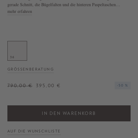
gerade Schnitt, die Bügelfalten und die hinteren Paspeltaschen
zeichnen dieses hochwertige Modell aus.
mehr erfahren
- Stoffhose in Marineblau
- Haken- und Reißverschluss
- Eingriffstaschen
- Bügelfalten
- Gerades Bein
- Hergestellt in Italien
36
GRÖSSENBERATUNG
790,00 €
395,00 €
-50 %
IN DEN WARENKORB
AUF DIE WUNSCHLISTE