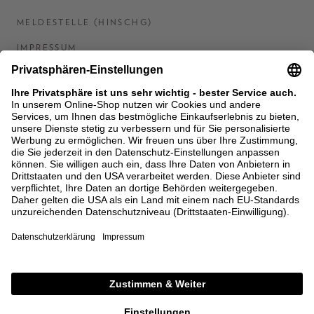
MELDESTELLE (HINSCHG)
IMPRESSUM
BARRIEREFREIHEITSERKLÄRUNG
KONTAKT
COOKIES
MEN'S WORLD: BRAUN HAMBURG
Ein Unternehmen der Unger GmbH & Co. KG
*BIS 31.08.26 EINMALIG EINLÖSBAR AB EINEM
EINKAUF VON 400 € NACH RETOURE, NICHT
ANWENDBAR AUF BEREITS GETÄTIGTE
BESTELLUNGEN. ABZUG ERFOLGT NACH EINGABE IM
CHECKOUT. GUTSCHEINE, REDUZIERTE ARTIKEL
SOWIE VEREINZELTE MARKEN SIND VON DER
AKTION AUSGESCHLOSSEN.