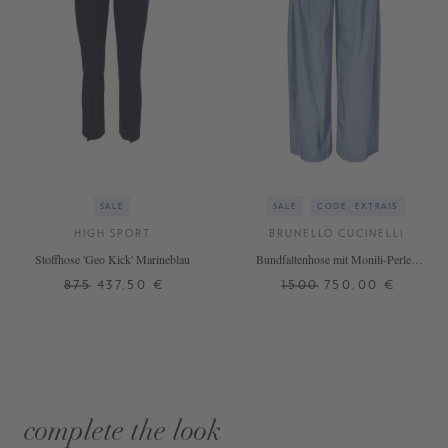
SALE
SALE
CODE: EXTRA15
HIGH SPORT
BRUNELLO CUCINELLI
Stoffhose 'Geo Kick' Marineblau
Bundfaltenhose mit Monili-Perlen
Hellblau
875
437,50 €
1500
750,00 €
complete the look