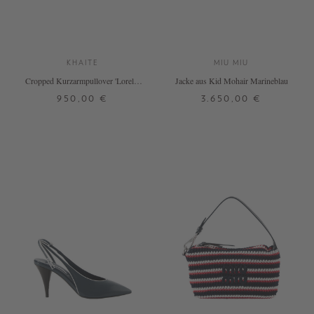
KHAITE
MIU MIU
Cropped Kurzarmpullover 'Lorelai'
Jacke aus Kid Mohair Marineblau
Marineblau
950,00 €
3.650,00 €
M
38
DETAILS
DETAILS