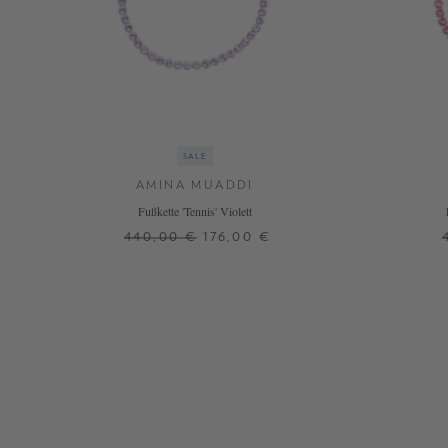
SALE
AMINA MUADDI
Fußkette 'Tennis' Violett
440,00 €
176,00 €
ONE SIZE
+ WEITERE FARBEN
+