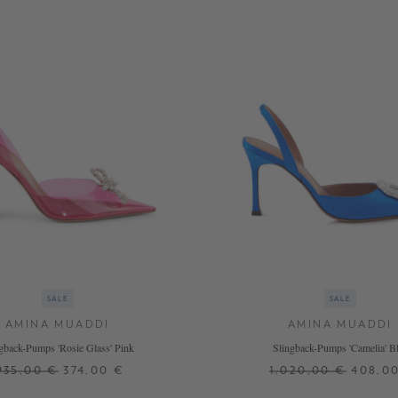
SALE
SALE
AMINA MUADDI
AMINA MUADDI
gback-Pumps 'Rosie Glass' Pink
Slingback-Pumps 'Camelia' B
935,00 €
374,00 €
1.020,00 €
408,0