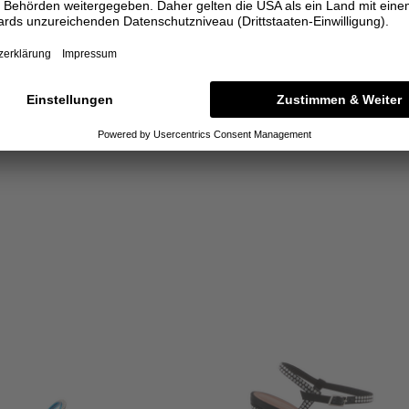
SALE
SALE
AMINA MUADDI
AMINA MUADDI
Ohrringe 'Cameron Hoop Medium' Grün
Clutch 'PALOMA Mini' Gel
910,00 €
364,00 €
1.480,00 €
592,0
ONE SIZE
ONE SIZE
+ WEITERE FARBE