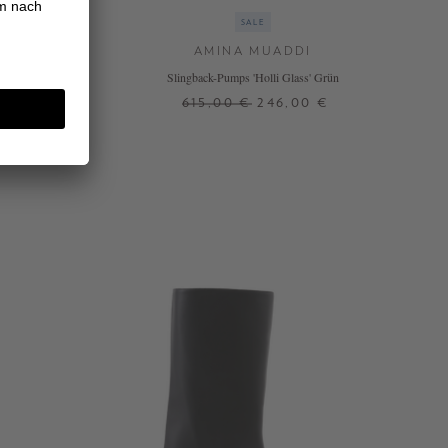
SALE
AMINA MUADDI
b
Slingback-Pumps 'Holli Glass' Grün
0 €
615,00 €
246,00 €
36,5
37
37,5
38
38,5
39
39,5
N
+ WEITERE FARBEN