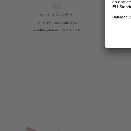
SALE
AMINA MUADDI
Clutch 'PALOMA Mini' Blau
Verzierte 
1.480,00 €
592,00 €
ONE SIZE
+ WEITERE FARBEN