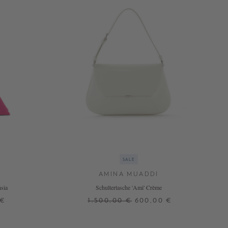
SALE
AMINA MUADDI
hsia
Schultertasche 'Ami' Crème
 €
1.500,00 €
600,00 €
ONE SIZE