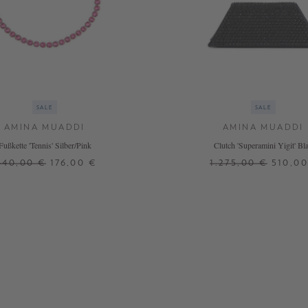
SALE
SALE
AMINA MUADDI
AMINA MUADDI
Fußkette 'Tennis' Silber/Pink
Clutch 'Superamini Yigit' Bl
440,00 €
176,00 €
1.275,00 €
510,0
ONE SIZE
ONE SIZE
 WEITERE FARBEN