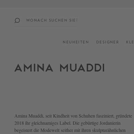
springen
Zur Hauptnavigation springen
beliebte
themen
NEUHEITEN
DESIGNER
KL
SUMMER
SALE:
UP
TO
60%
OFF
SHOP
ALL
Amina Muaddi
, seit Kindheit von Schuhen fasziniert, gründete
NEW
2018 ihr gleichnamiges Label. Die gebürtige Jordanierin
IN
begeistert die Modewelt seither mit ihren skulpturähnlichen
STYLES