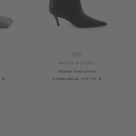
SALE
AMINA MUADDI
Stifeletten 'Fiona' Schwarz
0 €
1.090,00 €
436,00 €
37,5
41