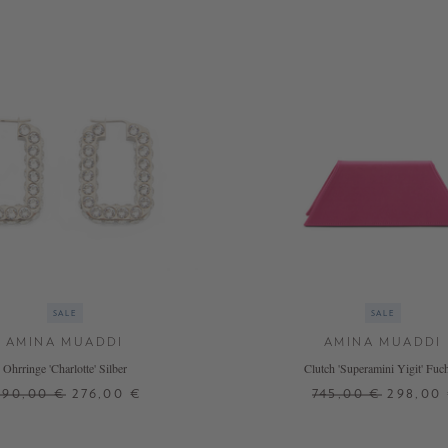
SALE
SALE
AMINA MUADDI
AMINA MUADDI
Ohrringe 'Charlotte' Silber
Clutch 'Superamini Yigit' Fuc
690,00 €
276,00 €
745,00 €
298,00
ONE SIZE
ONE SIZE