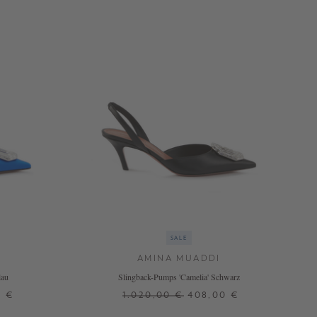
SALE
AMINA MUADDI
lau
Slingback-Pumps 'Camelia' Schwarz
0 €
1.020,00 €
408,00 €