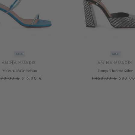
SALE
SALE
AMINA MUADDI
AMINA MUADDI
Mules 'Gilda' Mittelblau
Pumps 'Charlotte' Silber
790,00 €
316,00 €
1.450,00 €
580,0
37
37,5
40