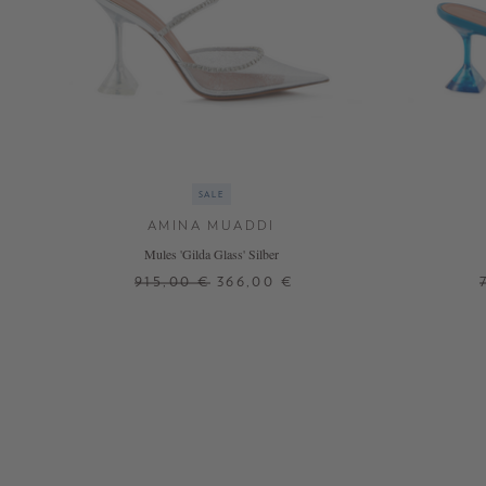
SALE
AMINA MUADDI
Mules 'Gilda Glass' Silber
915,00 €
366,00 €
37,5
38
39,5