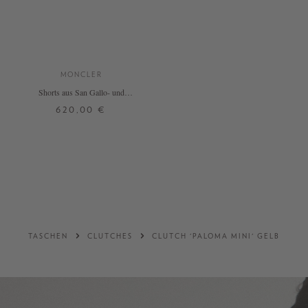
MONCLER
Shorts aus San Gallo- und
Baumwollpopeline Weiß
620,00 €
34
36
38
DETAILS
TASCHEN
CLUTCHES
CLUTCH 'PALOMA MINI' GELB