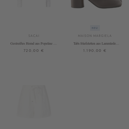
NEU
SACAI
MAISON MARGIELA
Gestreiftes Hemd aus Popeline mit
Tabi-Stiefeletten aus Lammleder
Spitze Weiß
Braun
720,00 €
1.190,00 €
1
2
3
4
37
38
38,5
39
39,5
40
DETAILS
DETAILS