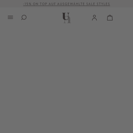
-15% ON TOP AUF AUSGEWÄHLTE SALE STYLES
alt springen
VERSANDKOSTENFREI AB 500 €