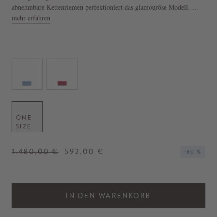
abnehmbare Kettenriemen perfektioniert das glamouröse Modell.
mehr erfahren
- Clutch 'Paloma Mini' in Gelb
- Kristallsteine
- Magnetverschluss
- Hergestellt in Italien
ONE
SIZE
1.480,00 €
592,00 €
-60 %
IN DEN WARENKORB