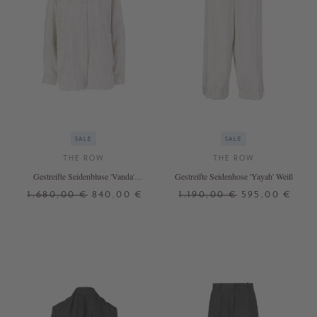
SALE
SALE
THE ROW
THE ROW
Gestreifte Seidenbluse 'Vanda'
Gestreifte Seidenhose 'Yayah' Weiß
Weiß
1.680,00 €
840,00 €
1.190,00 €
595,00 €
36
30