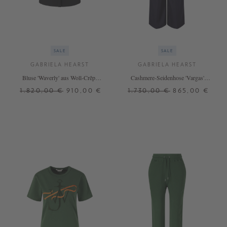
SALE
SALE
GABRIELA HEARST
GABRIELA HEARST
Bluse 'Waverly' aus Woll-Crêpe
Cashmere-Seidenhose 'Vargas'
Schwarz
Marineblau
1.820,00 €
910,00 €
1.730,00 €
865,00 €
34
36