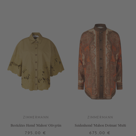
1
2
3
1
2
ZIMMERMANN
ZIMMERMANN
Besticktes Hemd 'Mahon' Olivgrün
Seidenhemd 'Mahon Dolman' Multi
795,00 €
675,00 €