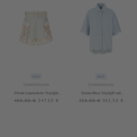
SALE
SALE
ZIMMERMANN
ZIMMERMANN
Florale Leinenshorts 'Daylight
Denim-Bluse 'Daylight' mit
Tuck' Grün
Stickereien Hellblau
495,00 €
247,50 €
725,00 €
362,50 €
2
0
1
3
4