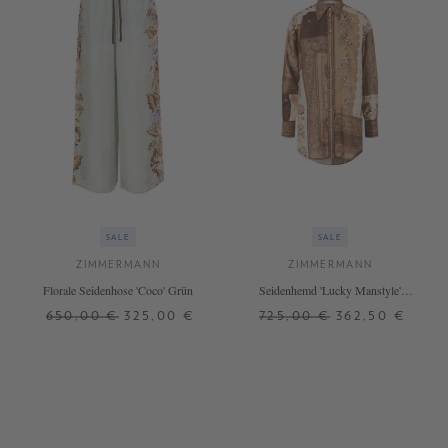
SALE
SALE
ZIMMERMANN
ZIMMERMANN
Florale Seidenhose 'Coco' Grün
Seidenhemd 'Lucky Manstyle'
Braun
650,00 €
325,00 €
725,00 €
362,50 €
0
2
2