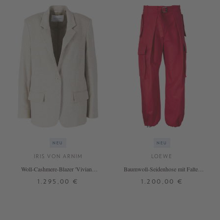
NEU
NEU
IRIS VON ARNIM
LOEWE
Woll-Cashmere-Blazer 'Viviana'
Baumwoll-Seidenhose mit Falten
Alabaster
Rot
1.295,00 €
1.200,00 €
34
36
38
40
42
32
34
36