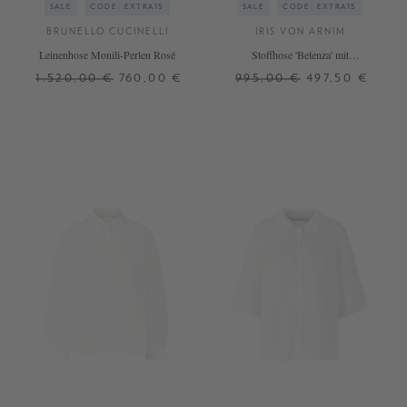
SALE
CODE: EXTRA15
SALE
CODE: EXTRA15
BRUNELLO CUCINELLI
IRIS VON ARNIM
Leinenhose Monili-Perlen Rosé
Stoffhose 'Belenza' mit
Lochstruktur Bianco
1.520,00 €
760,00 €
995,00 €
497,50 €
34
36
38
40
XS
S
M
L
+ WEITERE FARBEN