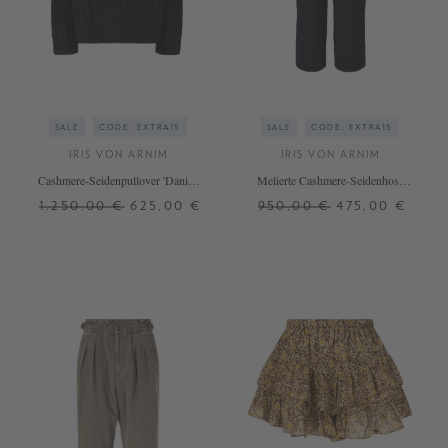
SALE
CODE: EXTRA15
SALE
CODE: EXTRA15
IRIS VON ARNIM
IRIS VON ARNIM
Cashmere-Seidenpullover 'Danira'
Melierte Cashmere-Seidenhose
Navy
'Evania' Navy
1.250,00 €
625,00 €
950,00 €
475,00 €
M/L
XS
S
M
L
+ WEITERE FARBEN