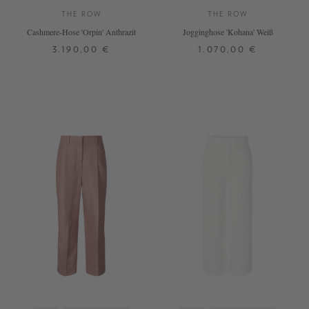
THE ROW
THE ROW
Cashmere-Hose 'Orpin' Anthrazit
Jogginghose 'Kohana' Weiß
3.190,00 €
1.070,00 €
M
L
M