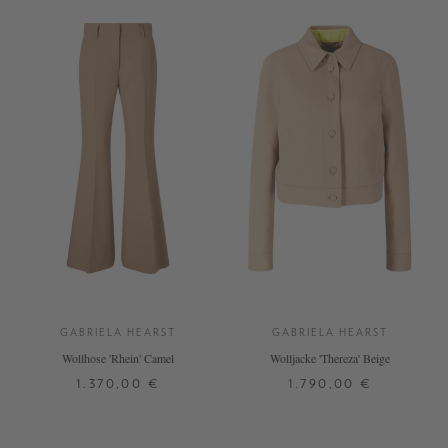
GABRIELA HEARST
GABRIELA HEARST
Wollhose 'Rhein' Camel
Wolljacke 'Thereza' Beige
1.370,00 €
1.790,00 €
34
36
38
32
34
36