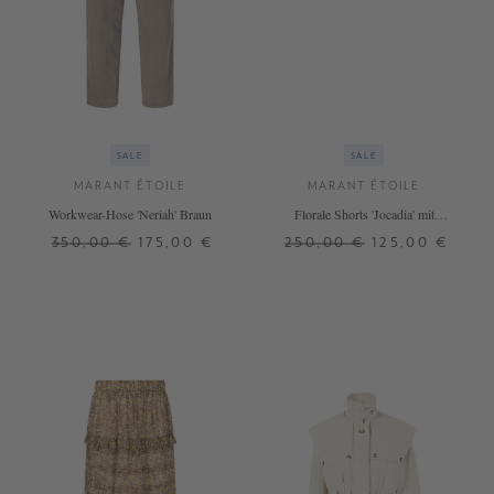
SALE
SALE
MARANT ÉTOILE
MARANT ÉTOILE
Workwear-Hose 'Neriah' Braun
Florale Shorts 'Jocadia' mit
Rüschen Multi
350,00 €
175,00 €
250,00 €
125,00 €
38
40