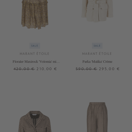
SALE
SALE
MARANT ÉTOILE
MARANT ÉTOILE
Floraler Maxirock 'Volomia' mit
Parka 'Malika' Crème
Volants Multi
420,00 €
210,00 €
590,00 €
295,00 €
36
38
32
34
36