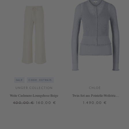
SALE
CODE: EXTRA15
UNGER COLLECTION
CHLOÉ
Weite Cashmere-Loungehose Beige
Twin-Set aus Pointelle-Wollstrick
Eisblau
400,00 €
160,00 €
1.490,00 €
L
XS
S
M
L
+ WEITERE FARBEN