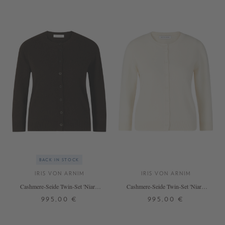
BACK IN STOCK
IRIS VON ARNIM
IRIS VON ARNIM
Cashmere-Seide Twin-Set 'Niara'
Cashmere-Seide Twin-Set 'Niara'
Schokolade
Ecru
995,00 €
995,00 €
XS
S
M
XL
S
M
L
XL