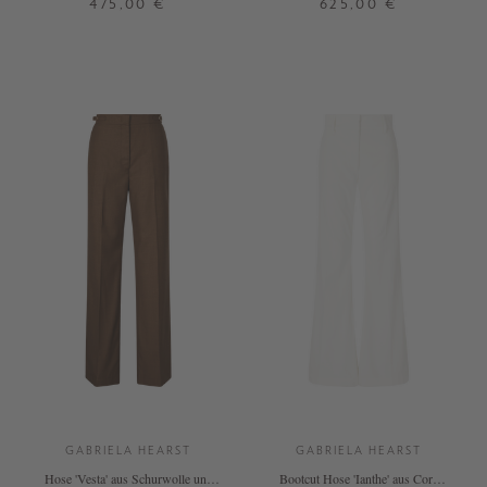
475,00 €
625,00 €
0
2
GABRIELA HEARST
GABRIELA HEARST
Hose 'Vesta' aus Schurwolle und
Bootcut Hose 'Ianthe' aus Cord