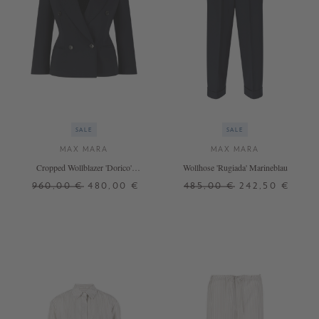
SALE
SALE
MAX MARA
MAX MARA
Cropped Wollblazer 'Dorico'
Wollhose 'Rugiada' Marineblau
Dunkelblau
960,00 €
480,00 €
485,00 €
242,50 €
38
34