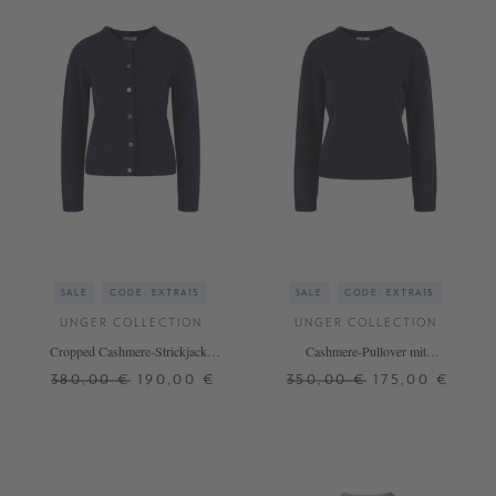
SALE
CODE: EXTRA15
SALE
CODE: EXTRA15
UNGER COLLECTION
UNGER COLLECTION
Cropped Cashmere-Strickjacke
Cashmere-Pullover mit
Midnight
Rundhalsausschnitt Midnight
380,00 €
190,00 €
350,00 €
175,00 €
L
XL
S
M
L
+ WEITERE FARBEN
+ WEITERE FARBEN