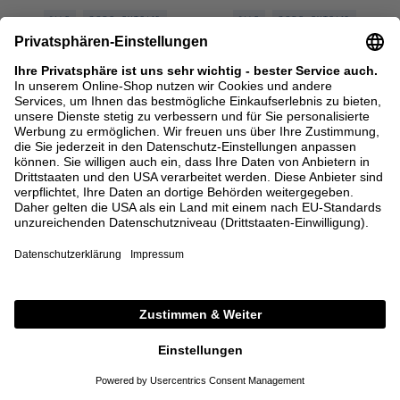
SALE
CODE: EXTRA15
SALE
CODE: EXTRA15
IRIS VON ARNIM
IRIS VON ARNIM
Semitransparentes Hemd 'Valona'
Hemd 'Bormio' mit Lochstruktur
Bianco
Bianco
395,00 €
197,50 €
995,00 €
497,50 €
XS/S
M/L
XL
M/L