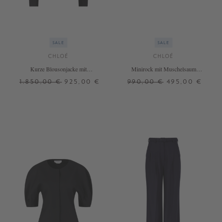
SALE
SALE
CHLOÉ
CHLOÉ
Kurze Blousonjacke mit
Minirock mit Muschelsaum
Muschelsaum Schwarz
Schwarz
1.850,00 €
925,00 €
990,00 €
495,00 €
36
38
42
34