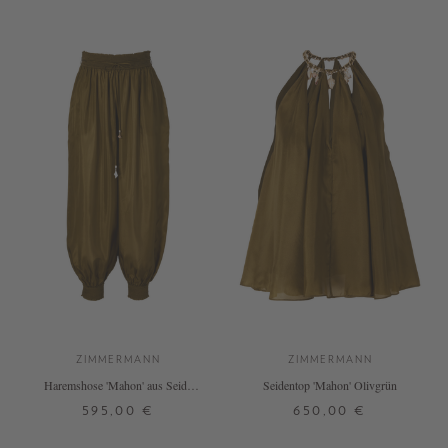
+ WEITERE FARBEN
+ WEITERE FARBEN
ZIMMERMANN
ZIMMERMANN
Haremshose 'Mahon' aus Seide
Seidentop 'Mahon' Olivgrün
Olivgrün
595,00 €
650,00 €
0
1
2
3
0
3