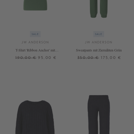
SALE
SALE
JW ANDERSON
JW ANDERSON
T-Shirt 'Ribbon Anchor' mit
Sweatpants mit Ziernähten Grün
gesticktem Logo Grün
190,00 €
95,00 €
350,00 €
175,00 €
XS
S
M
XS
M
L
+ WEITERE FARBEN