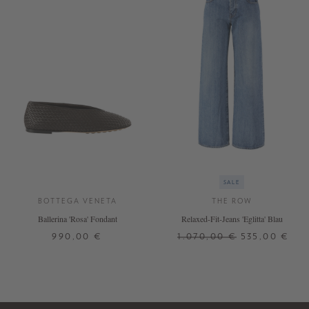
SALE
BOTTEGA VENETA
THE ROW
Ballerina 'Rosa' Fondant
Relaxed-Fit-Jeans 'Eglitta' Blau
990,00 €
1.070,00 €
535,00 €
37
37,5
38
38,5
39
39,5
25
26
27
28
29
40
40,5
41
DETAILS
+ WEITERE FARBEN