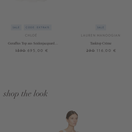
SALE
CODE: EXTRA15
SALE
CHLOÉ
LAUREN MANOOGIAN
Gerafftes Top aus Seidenjacquard
Tanktop Crème
Crème
1390
695,00 €
290
116,00 €
shop the look