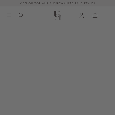
UNGER COLLECTION FALL/WINTER 26
alt springen
-15% ON TOP AUF AUSGEWÄHLTE SALE STYLES
VERSANDKOSTENFREI AB 500 €