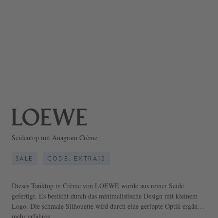
Seidentop mit Anagram Crème
SALE
CODE: EXTRA15
Dieses Tanktop in Crème von LOEWE wurde aus reiner Seide
gefertigt. Es besticht durch das minimalistische Design mit kleinem
Logo. Die schmale Silhouette wird durch eine gerippte Optik ergänzt.
Der Rundhalsausschnitt und die schmalen Träger definieren dieses
mehr erfahren