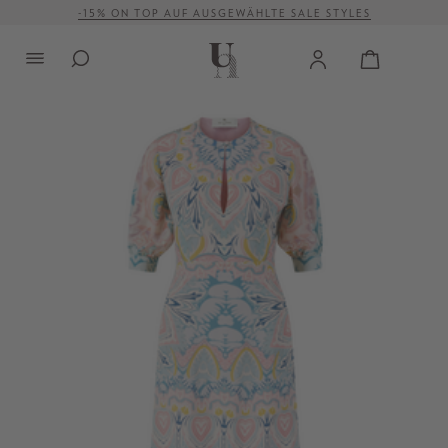
-15% ON TOP AUF AUSGEWÄHLTE SALE STYLES
alt springen
VERSANDKOSTENFREI AB 500 €