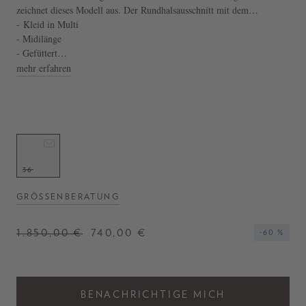
zeichnet dieses Modell aus. Der Rundhalsausschnitt mit dem
Knopfverschluss und die Volants am Rock verleihen dem Design eine
- Kleid in Multi
verspielte Note. Die Ballonärmel perfektionieren diesen Look.
- Midilänge
- Gefüttert
- Seitlicher Reißverschluss
mehr erfahren
36
GRÖSSENBERATUNG
1.850,00 €
740,00 €
-60 %
BENACHRICHTIGE MICH