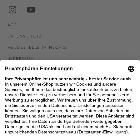
AGB
DATENSCHUTZ
MELDESTELLE (HINSCHG)
IMPRESSUM
BARRIEREFREIHEITSERKLÄRUNG
KONTAKT
COOKIES
MEN'S WORLD: BRAUN HAMBURG
Ein Unternehmen der Unger GmbH & Co. KG
*BIS 31.08.26 EINMALIG EINLÖSBAR AB EINEM