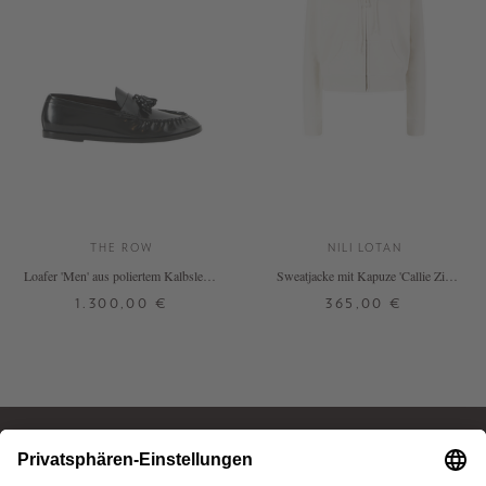
THE ROW
NILI LOTAN
Loafer 'Men' aus poliertem Kalbsleder
Sweatjacke mit Kapuze 'Callie Zip'
Schwarz
Crème
1.300,00 €
365,00 €
37,5
38
38,5
39
39,5
XS
S
M
L
XL
40
41
41,5
DETAILS
DETAILS
meet the brand