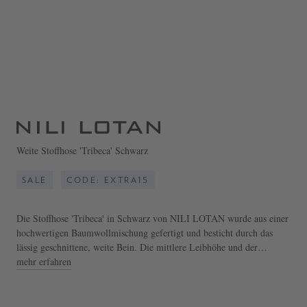
Weite Stoffhose 'Tribeca' Schwarz
SALE
CODE: EXTRA15
Die Stoffhose 'Tribeca' in Schwarz von NILI LOTAN wurde aus einer
hochwertigen Baumwollmischung gefertigt und besticht durch das
lässig geschnittene, weite Bein. Die mittlere Leibhöhe und der
klassische Verschluss mit Haken und Reißverschluss sorgen für einen
mehr erfahren
angenehmen Sitz, während seitliche Eingrifftaschen und aufgesetzte
Gesäßtaschen praktische Akzente setzen.