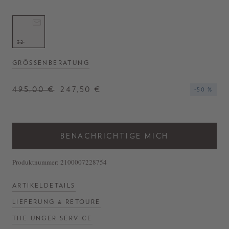
- Stoffhose 'Tribeca' in Schwarz
- Gürtelschlaufen
- Haken- und Reißverschluss
- Hergestellt in den USA
32
GRÖSSENBERATUNG
495,00 €
247,50 €
-50 %
BENACHRICHTIGE MICH
Produktnummer:
2100007228754
ARTIKELDETAILS
LIEFERUNG & RETOURE
THE UNGER SERVICE