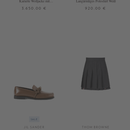
Karierte Wolljacke mit
Langärmliges Poloshirt Weiß
Hahnentrittmuster Braun
3.650,00 €
920,00 €
36
XS
SALE
JIL SANDER
THOM BROWNE