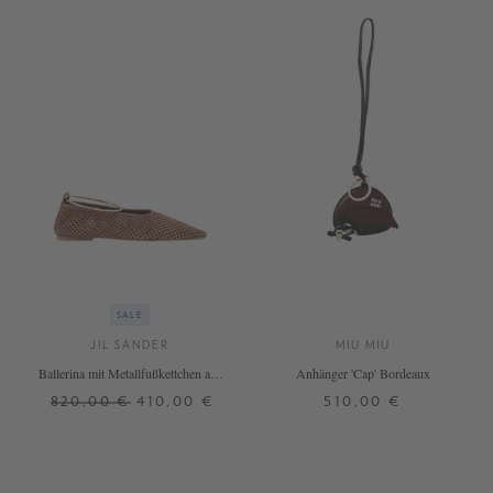
SALE
JIL SANDER
MIU MIU
Ballerina mit Metallfußkettchen aus
Anhänger 'Cap' Bordeaux
Veloursleder Braun
820,00 €
410,00 €
510,00 €
37
38
39
40
41
ONE SIZE