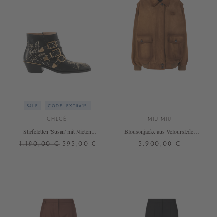
SALE
CODE: EXTRA15
CHLOÉ
MIU MIU
Stiefeletten 'Susan' mit Nieten
Blousonjacke aus Veloursleder
Schwarz
Braun
1.190,00 €
595,00 €
5.900,00 €
38
39
40
42
32
36