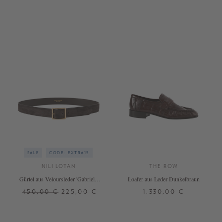
SALE
CODE: EXTRA15
NILI LOTAN
THE ROW
Gürtel aus Veloursleder 'Gabriele'
Loafer aus Leder Dunkelbraun
Dunkelbraun
450,00 €
225,00 €
1.330,00 €
75
38