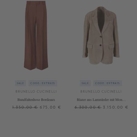
SALE
CODE: EXTRA15
SALE
CODE: EXTRA15
BRUNELLO CUCINELLI
BRUNELLO CUCINELLI
Bundfaltenhose Bordeaux
Blazer aus Lammleder mit Monili
Perlen Braun
1.350,00 €
675,00 €
6.300,00 €
3.150,00 €
34
36
38
40
32
34
36
38