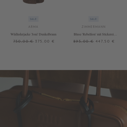
SALE
SALE
ARMA
ZIMMERMANN
Wildlederjacke 'Joni' Dunkelbraun
Bluse 'Rebellion' mit Stickerei
Crème
750,00 €
375,00 €
895,00 €
447,50 €
34
40
42
44
0
+ WEITERE FARBEN