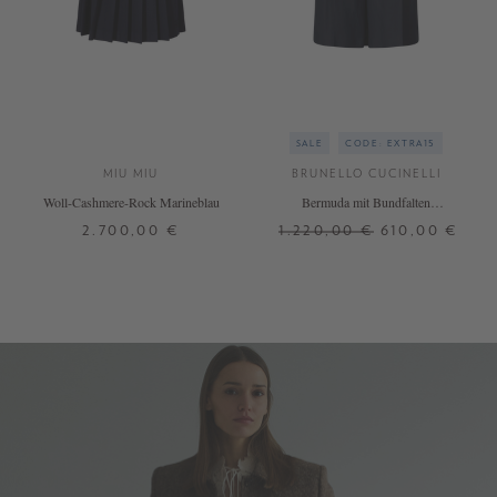
SALE
CODE: EXTRA15
MIU MIU
BRUNELLO CUCINELLI
Woll-Cashmere-Rock Marineblau
Bermuda mit Bundfalten
Marineblau
2.700,00 €
1.220,00 €
610,00 €
30
32
34
38