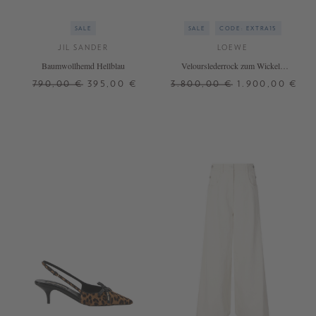
SALE
SALE
CODE: EXTRA15
JIL SANDER
LOEWE
Baumwollhemd Hellblau
Velourslederrock zum Wickeln
Braun
790,00 €
395,00 €
3.800,00 €
1.900,00 €
40
34
36
38