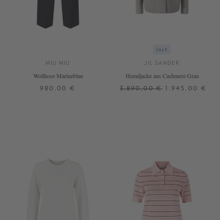
SALE
MIU MIU
JIL SANDER
Wollhose Marineblau
Hemdjacke aus Cashmere Grau
980,00 €
3.890,00 €
1.945,00 €
32
34
36
38