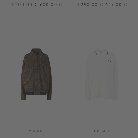
Khaki
Horse Medal Schwarz
1.200,00 €
600,00 €
1.290,00 €
645,00 €
38
40
42
XS
+ WEITERE FARBEN
MIU MIU
MIU MIU