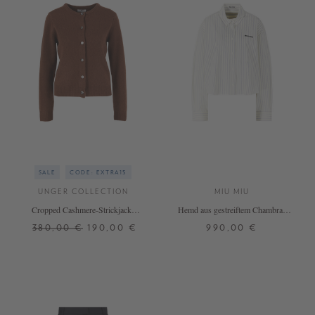
SALE
CODE: EXTRA15
UNGER COLLECTION
MIU MIU
Cropped Cashmere-Strickjacke
Hemd aus gestreiftem Chambray
Choc Mousse
Beige
380,00 €
190,00 €
990,00 €
S
M
L
XL
32
36
+ WEITERE FARBEN