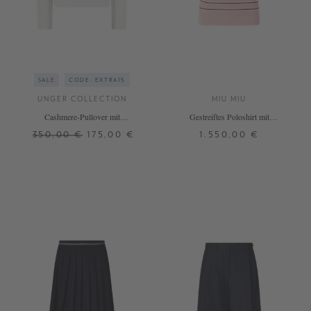
SALE
CODE: EXTRA15
UNGER COLLECTION
MIU MIU
Cashmere-Pullover mit
Gestreiftes Poloshirt mit
Rundhalsausschnitt Cloud
Intarsienlogo Rosé
350,00 €
175,00 €
1.550,00 €
S
XL
36
+ WEITERE FARBEN