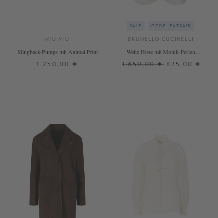
SALE
CODE: EXTRA15
MIU MIU
BRUNELLO CUCINELLI
Slingback-Pumps mit Animal Print
Weite Hose mit Monili-Perlen
Crème
1.250,00 €
1.650,00 €
825,00 €
37,5
39,5
36
38