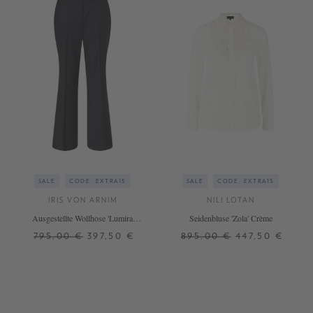
SALE
CODE: EXTRA15
SALE
CODE: EXTRA15
IRIS VON ARNIM
NILI LOTAN
Ausgestellte Wollhose 'Lumira
Seidenbluse 'Zola' Crème
Wool' Navy
795,00 €
397,50 €
895,00 €
447,50 €
38
40
42
S
M
+ WEITERE FARBEN