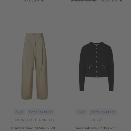
510,00 €
3.300,00 €
1.650,00 €
ONE SIZE
34
36
40
SALE
CODE: EXTRA15
SALE
CODE: EXTRA15
BRUNELLO CUCINELLI
CHLOÉ
Bundfaltenhose mit Monili-Perlen
Woll-Cashmere-Strickjacke mit