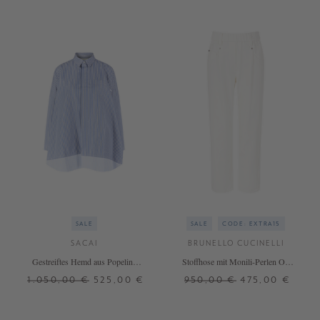
SALE
SALE
CODE: EXTRA15
SACAI
BRUNELLO CUCINELLI
Gestreiftes Hemd aus Popeline
Stoffhose mit Monili-Perlen Off
Blau
White
1.050,00 €
525,00 €
950,00 €
475,00 €
1
34
+ WEITERE FARBEN