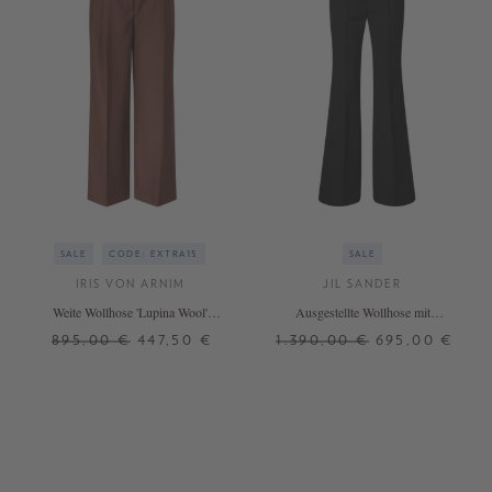
SALE
CODE: EXTRA15
SALE
IRIS VON ARNIM
JIL SANDER
Weite Wollhose 'Lupina Wool'
Ausgestellte Wollhose mit
Marrone
Bügelfalten Schwarz
895,00 €
447,50 €
1.390,00 €
695,00 €
34
36
38
38
+ WEITERE FARBEN