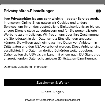
36
38
40
XS
S
L
XL
BACK IN STOCK
MIU MIU
MIU MIU
Reißverschlussjacke aus
Sonnenbrille mit Logo Anthrazit
Baumwollfleece Grau
2.100,00 €
350,00 €