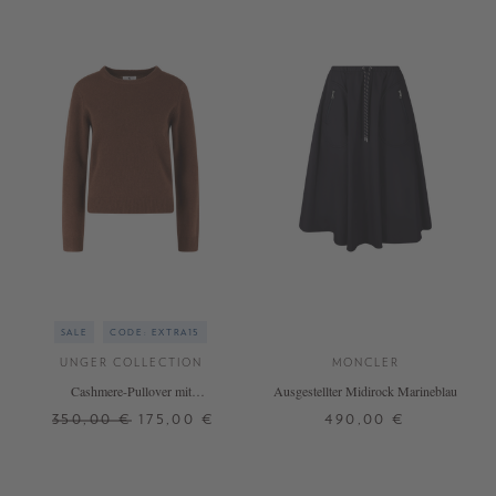
SALE
CODE: EXTRA15
UNGER COLLECTION
MONCLER
Cashmere-Pullover mit
Ausgestellter Midirock Marineblau
Rundhalsausschnitt Choc Mousse
350,00 €
175,00 €
490,00 €
S
M
34
36
+ WEITERE FARBEN