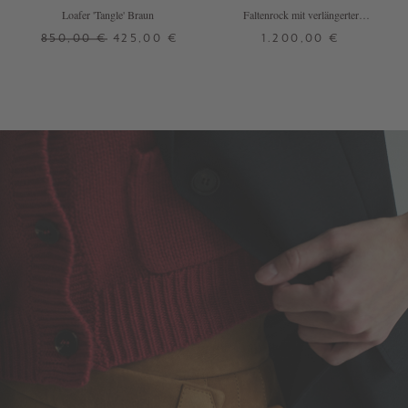
Loafer 'Tangle' Braun
Faltenrock mit verlängerter
Rückseite Dunkelgrau
850,00 €
425,00 €
1.200,00 €
37
38
39
40
34
40