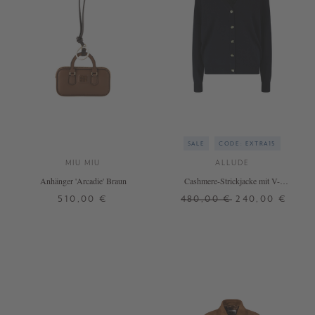
SALE
CODE: EXTRA15
MIU MIU
ALLUDE
Anhänger 'Arcadie' Braun
Cashmere-Strickjacke mit V-
Ausschnitt Marineblau
510,00 €
480,00 €
240,00 €
ONE SIZE
XS
+ WEITERE FARBEN