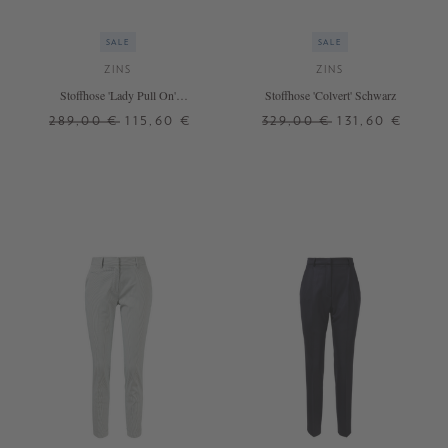
SALE
SALE
ZINS
ZINS
Stoffhose 'Lady Pull On'
Stoffhose 'Colvert' Schwarz
Marineblau
289,00 €
115,60 €
329,00 €
131,60 €
36
40
36
40
46