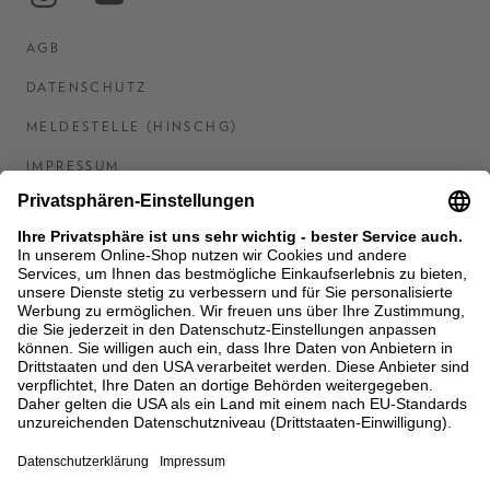
AGB
DATENSCHUTZ
MELDESTELLE (HINSCHG)
IMPRESSUM
BARRIEREFREIHEITSERKLÄRUNG
KONTAKT
COOKIES
MEN'S WORLD: BRAUN HAMBURG
Ein Unternehmen der Unger GmbH & Co. KG
*BIS 31.08.26 EINMALIG EINLÖSBAR AB EINEM
EINKAUF VON 400 € NACH RETOURE, NICHT
ANWENDBAR AUF BEREITS GETÄTIGTE