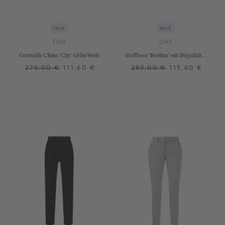
SALE
SALE
ZINS
ZINS
Gestreifte Chino 'City' Grün/Weiß
Stoffhose 'Brother' mit Bügelfalten
Marineblau
279,00 €
111,60 €
289,00 €
115,60 €
34
42
44
46
+ WEITERE FARBEN
+ WEITERE FARBEN