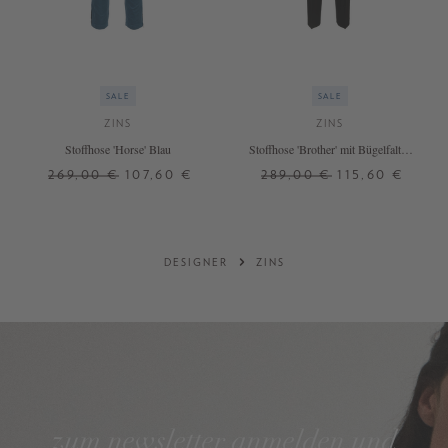
SALE
SALE
ZINS
ZINS
Stoffhose 'Horse' Blau
Stoffhose 'Brother' mit Bügelfalten
Schwarz
269,00 €
107,60 €
289,00 €
115,60 €
42
36
44
+ WEITERE FARBEN
DESIGNER
ZINS
zum newsletter anmelden und