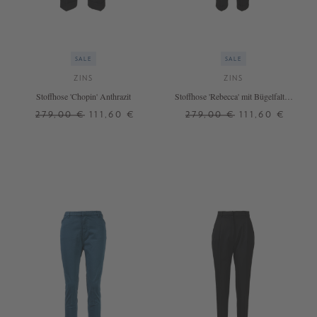
SALE
SALE
ZINS
ZINS
Stoffhose 'Chopin' Anthrazit
Stoffhose 'Rebecca' mit Bügelfalten
Schwarz
279,00 €
111,60 €
279,00 €
111,60 €
38
40
38
38
44
46
+ WEITERE FARBEN