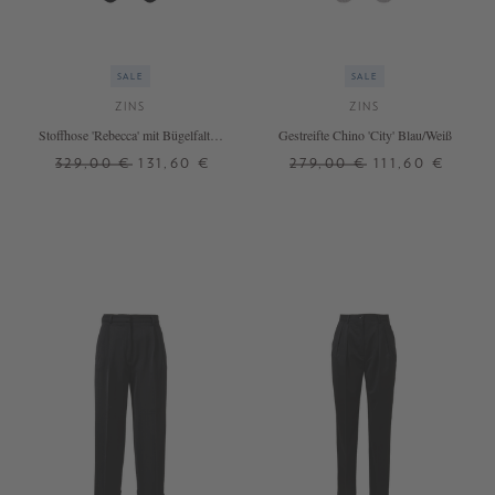
SALE
SALE
ZINS
ZINS
Stoffhose 'Rebecca' mit Bügelfalten
Gestreifte Chino 'City' Blau/Weiß
Blau
329,00 €
131,60 €
279,00 €
111,60 €
36
38
34
36
44
+ WEITERE FARBEN
+ WEITERE FARBEN