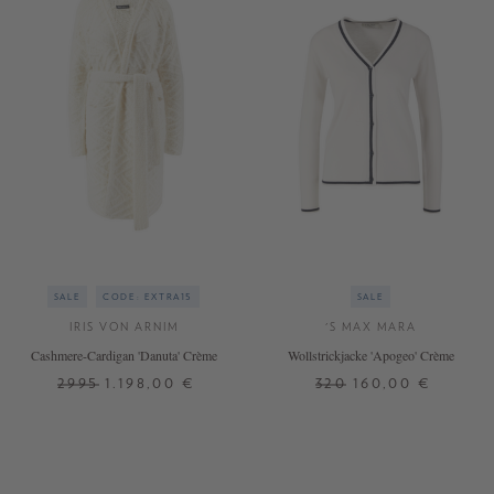
SALE
CODE: EXTRA15
SALE
IRIS VON ARNIM
'S MAX MARA
Cashmere-Cardigan 'Danuta' Crème
Wollstrickjacke 'Apogeo' Crème
2995
1.198,00 €
320
160,00 €