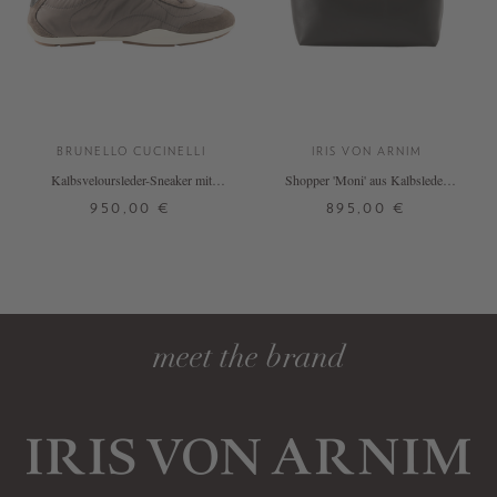
BRUNELLO CUCINELLI
IRIS VON ARNIM
Kalbsveloursleder-Sneaker mit
Shopper 'Moni' aus Kalbsleder
Monili-Perlen Braun
Schokolade
950,00 €
895,00 €
38
38,5
39
39,5
40
ONE SIZE
40,5
41
DETAILS
DETAILS
meet the brand