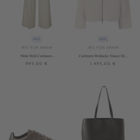
NEU
NEU
IRIS VON ARNIM
IRIS VON ARNIM
Weite Woll-Cashmere-
Cashmere-Wolljacke 'Dance Slim
Bundfaltenhose 'Venia' Alabaster
Short' Alabaster
995,00 €
1.495,00 €
34
36
38
40
42
XS/S
M/L
XL
+ WEITERE FARBEN
+ WEITERE FARBEN
DETAILS
DETAILS