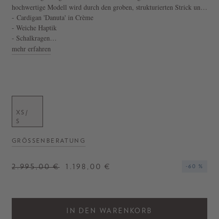
hochwertige Modell wird durch den groben, strukturierten Strick und
die aufgesetzten Taschen stilvoll ergänzt. Der Gürtel im Taillenbereich
- Cardigan 'Danuta' in Crème
verleiht dem Design eine feminine Silhouette.
- Weiche Haptik
- Schalkragen
- Weite Passform
mehr erfahren
XS/
S
GRÖSSENBERATUNG
2.995,00 €
1.198,00 €
-60 %
IN DEN WARENKORB