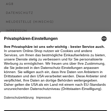
AGB
DATENSCHUTZ
MELDESTELLE (HINSCHG)
IMPRESSUM
BARRIEREFREIHEITSERKLÄRUNG
KONTAKT
COOKIES
MEN'S WORLD: BRAUN HAMBURG
Ein Unternehmen der Unger GmbH & Co. KG
*BIS 31.08.26 EINMALIG EINLÖSBAR AB EINEM
EINKAUF VON 400 € NACH RETOURE, NICHT
ANWENDBAR AUF BEREITS GETÄTIGTE
BESTELLUNGEN. ABZUG ERFOLGT NACH EINGABE IM
CHECKOUT. GUTSCHEINE, REDUZIERTE ARTIKEL